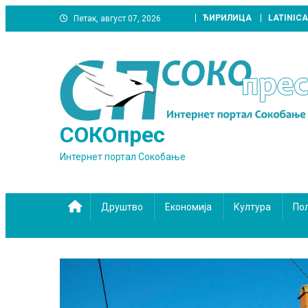
Skip
ЋИРИЛИЦА
LATINICA
Петак, август 07, 2026
to
content
СОКОпрес
Интернет портал Сокобање
Друштво
Економија
Култура
По