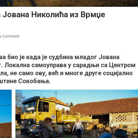
 Јована Николића из Врмџе
on
 a Comment
Народна
посланица
а био је када је судбина младог Јована
посетила
т. Локална самоуправа у сарадњи са Центром
Јована
Николића
ала, не само ову, већ и многе друге социјално
из
пштине Сокобања.
Врмџе