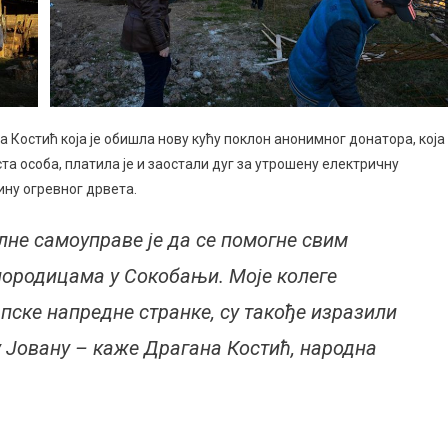
Костић која је обишла нову кућу поклон анонимног донатора, која
ста особа, платила је и заостали дуг за утрошену електричну
ину огревног дрвета.
лне самоуправе је да се помогне свим
породицама у Сокобањи. Моје колеге
пске напредне странке, су такође изразили
 Јовану – каже Драгана Костић, народна