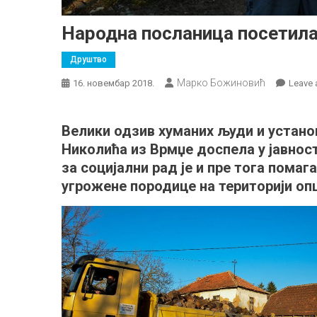
Народна посланица посетила
Друштво
Марко Божиновић
16. новембар 2018.
Leave
Велики одзив хуманих људи и установ
Николића из Врмџе доспела у јавнос
за социјални рад је и пре тога помаг
угрожене породице на територији о