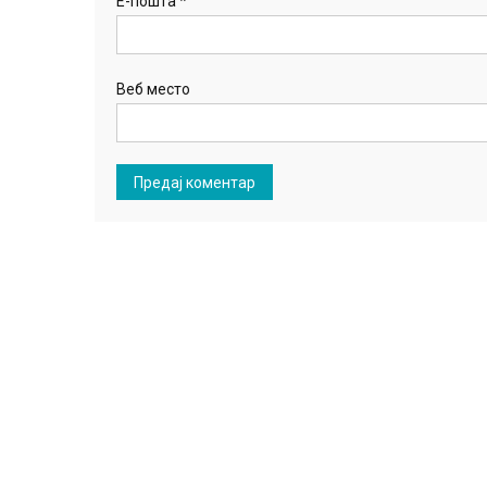
Е-пошта
*
Веб место