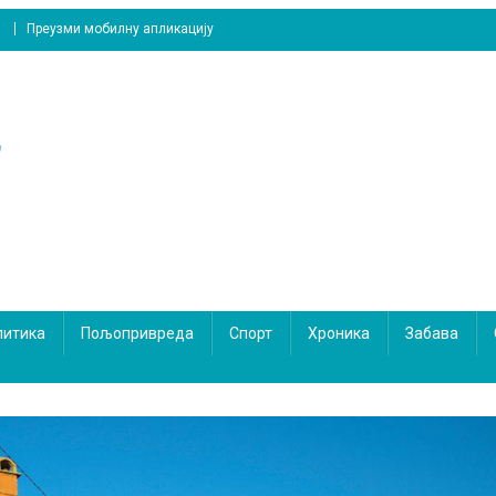
Преузми мобилну апликацију
литика
Пољопривреда
Спорт
Хроника
Забава