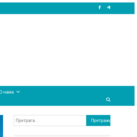
site mode button
О нама
Претрага
за: