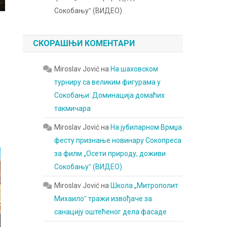
Сокобањуˮ (ВИДЕО)
СКОРАШЊИ КОМЕНТАРИ
Miroslav Jović
на
На шаховском
турниру са великим фигурама у
Сокобањи: Доминација домаћих
такмичара
Miroslav Jović
на
На јубиларном Врмџа
фесту признање новинару Сокопреса
за филм „Осети природу, доживи
Сокобањуˮ (ВИДЕО)
Miroslav Jović
на
Школа „Митрополит
Михаилоˮ тражи извођаче за
санацију оштећеног дела фасаде