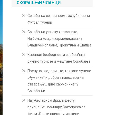
СКОРАШЊИ ЧЛАНЦИ
Сокобања се припрема за јубиларни
Футсал турнир
Сокобања у знаку хармонике:
Најбољи млади хармоникаши из
Владичиног Хана, Прокупља и Шапца
Караван безбедности саобраћаја
окупио туристе и мештане Сокобање
Препуно гледалиште, тактови чувене
„Руменкеˮ и добра атмосфера на
отварању „Прве хармоникеˮ у
Сокобањи
На јубиларном Врмџа фесту
признање новинару Сокопреса за
филм „Осети природу, доживи