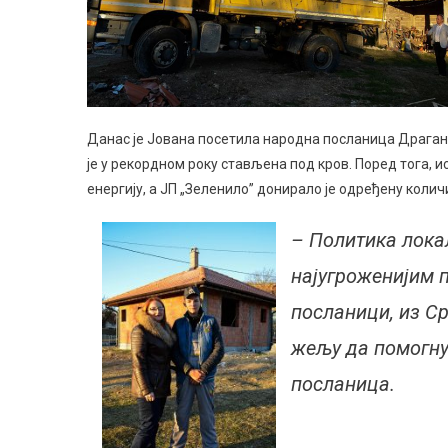
Данас је Јована посетила народна посланица Драгана 
је у рекордном року стављена под кров. Поред тога, и
енергију, а ЈП „Зеленило” донирало је одређену колич
– Политика лока
најугроженијим 
посланици, из Ср
жељу да помогну
посланица.