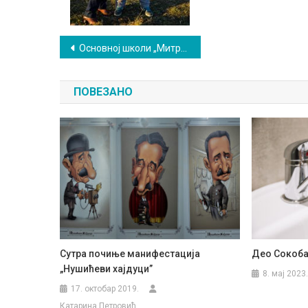
Кретање
Основној школи „Митрополит Михаило” поклоњени спортски реквизити
чланка
ПОВЕЗАНО
Сутра почиње манифестација
Део Сокоба
„Нушићеви хајдуци”
8. мај 2023.
17. октобар 2019.
Катарина Петровић