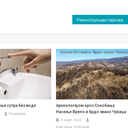
Реконструкција паркова кроз прекограничну сарадњу Србије и Бугарске
ње сутра без воде
Археологијом кроз Сокобању:
Насеље Врело и брдо звано Чукица
Редакција
4. март 2024.
Кристијан Ђорђевић