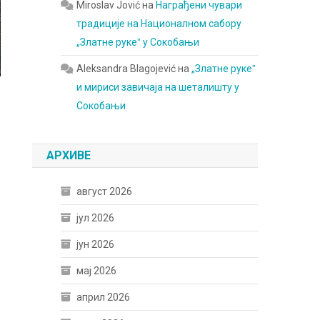
Miroslav Jović
на
Награђени чувари
традиције на Националном сабору
„Златне рукеˮ у Сокобањи
Aleksandra Blagojević
на
„Златне рукеˮ
и мириси завичаја на шеталишту у
Сокобањи
АРХИВЕ
август 2026
јул 2026
јун 2026
мај 2026
април 2026