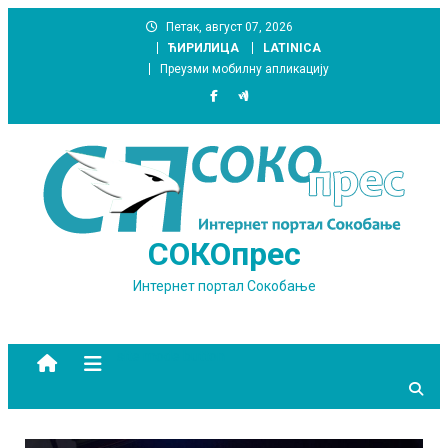
Skip
Петак, август 07, 2026
to
ЋИРИЛИЦА
LATINICA
content
Преузми мобилну апликацију
СОКОпрес
Интернет портал Сокобање
site mode button