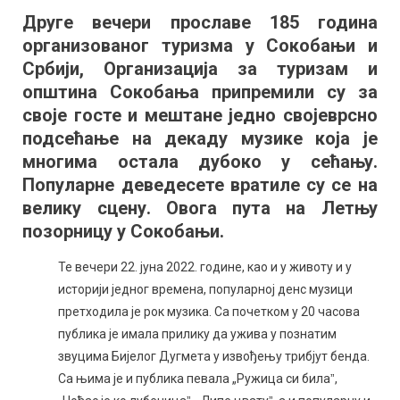
су
Друге вечери прославе 185 година
добре
организованог туризма у Сокобањи и
ове
деведесете
Србији, Организација за туризам и
–
општина Сокобања припремили су за
коментаришу
своје госте и мештане једно својеврсно
млади
подсећање на декаду музике која је
многима остала дубоко у сећању.
Популарне деведесете вратиле су се на
велику сцену. Овога пута на Летњу
позорницу у Сокобањи.
Те вечери 22. јуна 2022. године, као и у животу и у
историји једног времена, популарној денс музици
претходила је рок музика. Са почетком у 20 часова
публика је имала прилику да ужива у познатим
звуцима Бијелог Дугмета у извођењу трибјут бенда.
Са њима је и публика певала „Ружица си билаˮ,