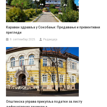
Караван здравља у Сокобањи: Предавање и превентивни
прегледи
9. септембар 2025.
Редакција
Општинска управа прикупља податке за листу
дефицитарних занимања