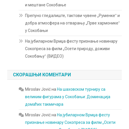
и мештане Сокобање
Препуно гледалиште, тактови чувене „Руменкеˮ и
добра атмосфера на отварању „Прве хармоникеˮ
у Сокобањи
На јубиларном Врмџа фесту признање новинару
Сокопреса за филм „Осети природу, доживи
Сокобањуˮ (ВИДЕО)
СКОРАШЊИ КОМЕНТАРИ
Miroslav Jović
на
На шаховском турниру са
великим фигурама у Сокобањи: Доминација
домаћих такмичара
Miroslav Jović
на
На јубиларном Врмџа фесту
признање новинару Сокопреса за филм „Осети