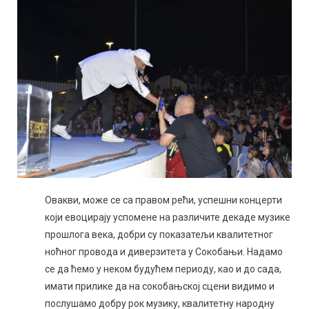
Овакви, може се са правом рећи, успешни концерти
који евоцирају успомене на различите декаде музике
прошлога века, добри су показатељи квалитетног
ноћног провода и диверзитета у Сокобањи. Надамо
се да ћемо у неком будућем периоду, као и до сада,
имати прилике да на сокобањској сцени видимо и
послушамо добру рок музику, квалитетну народну