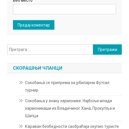
Веб место
Претрага
за:
СКОРАШЊИ ЧЛАНЦИ
Сокобања се припрема за јубиларни Футсал
турнир
Сокобања у знаку хармонике: Најбољи млади
хармоникаши из Владичиног Хана, Прокупља и
Шапца
Караван безбедности саобраћаја окупио туристе