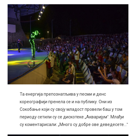
Та енергија препознатљива у песми и денс
кореографији пренела се и на публику. Они из
Сокобање који су своју младост провели баш у том
периоду сетили су се дискотеке „Акваријумˮ. Млађи
су коментарисали: „Много су добре ове деведесете…ˮ