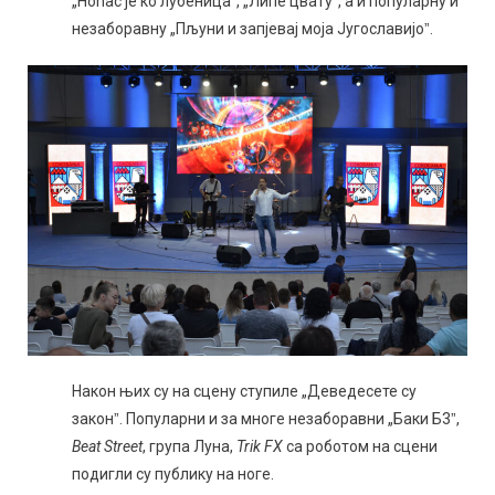
„Ноћас је ко лубеницаˮ, „Липе цватуˮ, а и популарну и
незаборавну „Пљуни и запјевај моја Југославијоˮ.
Након њих су на сцену ступиле „Деведесете су
законˮ. Популарни и за многе незаборавни „Баки Б3ˮ,
Beat Street
, група Луна,
Trik FX
са роботом на сцени
подигли су публику на ноге.