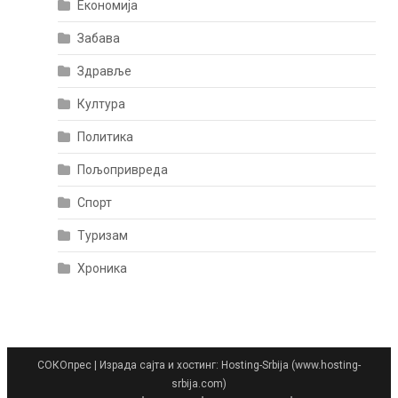
Економија
Забава
Здравље
Култура
Политика
Пољопривреда
Спорт
Туризам
Хроника
СОКОпрес
|
Израда сајта и хостинг: Hosting-Srbija (www.hosting-
srbija.com)