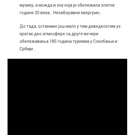
музику, а можда и ону која је обележила златне
године 20 века… Незаборавни евергрин…
До тада, останимо још мало у тим деведесетим уз
кратак део атмосфере са друге вечери
обележавања 185 година туризма у Сокобањи и
Србији…