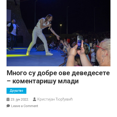
Много су добре ове деведесете
– коментаришу млади
Друштво
Кристијан Ђорђевић
23. јун 2022.
on
Leave a Comment
Много