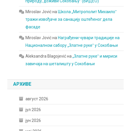
природу, доживи Сокобањуˮ (ВИДЕО)
Miroslav Jović
на
Школа „Митрополит Михаилоˮ
тражи извођаче за санацију оштећеног дела
фасаде
Miroslav Jović
на
Награђени чувари традиције на
Националном сабору „Златне рукеˮ у Сокобањи
Aleksandra Blagojević
на
„Златне рукеˮ и мириси
завичаја на шеталишту у Сокобањи
АРХИВЕ
август 2026
јул 2026
јун 2026