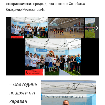
отворио заменик председника општине Сокобања
Владимир Миловановић.
‒ Ове године
по други пут
караван