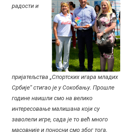
радости и
пријатељства „Спортских игара младих
Србијеˮ стигао је у Сокобању. Прошле
године наишли смо на велико
интересовање малишана који су
заволели игре, сада је то већ много
масовније и поносни смо због тога.