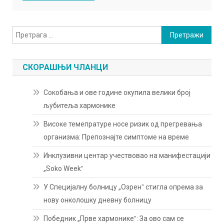
Претрага
за:
СКОРАШЊИ ЧЛАНЦИ
Сокобања и ове године окупила велики број
љубитеља хармонике
Високе темепратуре носе ризик од прегревања
организма: Препознајте симптоме на време
Инклузивни центар учествовао на манифестацији
„Soko Weekˮ
У Специјалну болницу „Озренˮ стигла опрема за
нову онколошку дневну болницу
Победник „Прве хармоникеˮ: За ово сам се