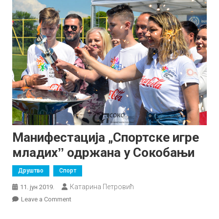
Манифестација „Спортске игре
младихˮ одржана у Сокобањи
Друштво
Спорт
Катарина Петровић
11. јун 2019.
on
Leave a Comment
Манифестација