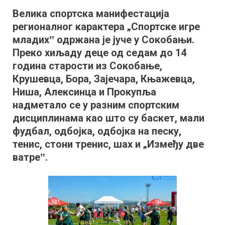
„Спортске
Велика спортска манифестација
игре
регионалног карактера „Спортске игре
младихˮ
одржана
младихˮ одржана је јуче у Сокобањи.
у
Преко хиљаду деце од седам до 14
Сокобањи
година старости из Сокобање,
Крушевца, Бора, Зајечара, Књажевца,
Ниша, Алексинца и Прокупља
надметало се у разним спортским
дисциплинама као што су баскет, мали
фудбал, одбојка, одбојка на песку,
тенис, стони тренис, шах и „Између две
ватреˮ.