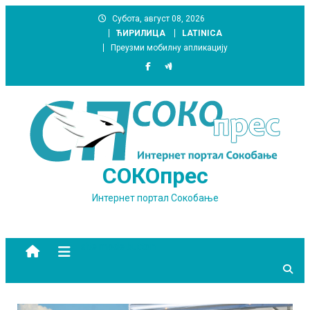
Skip
Субота, август 08, 2026
to
ЋИРИЛИЦА
LATINICA
content
Преузми мобилну апликацију
СОКОпрес
Интернет портал Сокобање
site mode button