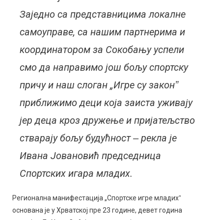
Заједно са представницима локалне
самоуправе, са нашим партнерима и
координатором за Сокобању успели
смо да направимо још бољу спортску
причу и наш слоган „Игре су законˮ
приближимо деци која заиста уживају
јер деца кроз дружење и пријатељство
стварају бољу будућност ‒ рекла је
Ивана Јовановић председница
Спортских игара младих.
Регионална манифестација „Спортске игре младихˮ
основана је у Хрватској пре 23 године, девет година