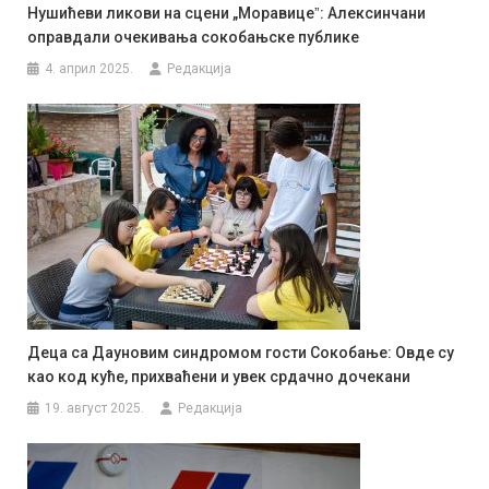
Нушићеви ликови на сцени „Моравицеˮ: Алексинчани
оправдали очекивања сокобањске публике
4. април 2025.
Редакција
Деца са Дауновим синдромом гости Сокобање: Овде су
као код куће, прихваћени и увек срдачно дочекани
19. август 2025.
Редакција