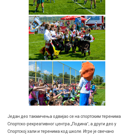
Један део такмичења одвијао се на спортским теренима
Спортско-рекреативног центра „Подинаˮ, а други део у
Спортској хали и теренима код школе. Игре је свечано