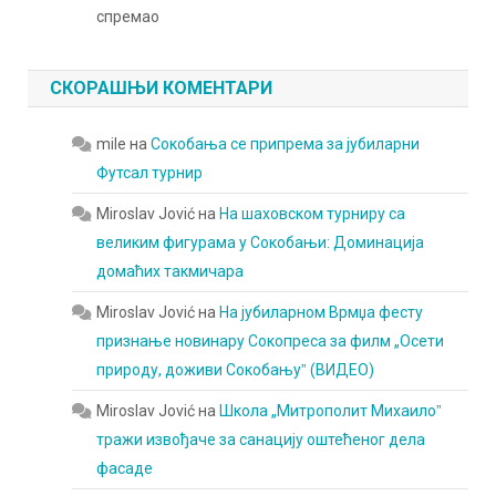
спремао
СКОРАШЊИ КОМЕНТАРИ
mile
на
Сокобања се припрема за јубиларни
Футсал турнир
Miroslav Jović
на
На шаховском турниру са
великим фигурама у Сокобањи: Доминација
домаћих такмичара
Miroslav Jović
на
На јубиларном Врмџа фесту
признање новинару Сокопреса за филм „Осети
природу, доживи Сокобањуˮ (ВИДЕО)
Miroslav Jović
на
Школа „Митрополит Михаилоˮ
тражи извођаче за санацију оштећеног дела
фасаде