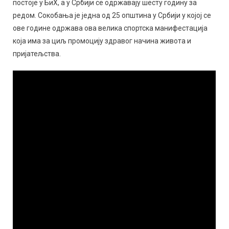
постоје у БиХ, а у Србији се одржавају шесту годину за
редом. Сокобања је једна од 25 општина у Србији у којој се
ове године одржава ова велика спортска манифестација
која има за циљ промоцију здравог начина живота и
пријатељства.