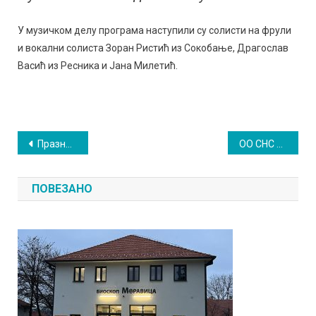
У музичком делу програма наступили су солисти на фрули
и вокални солиста Зоран Ристић из Сокобање, Драгослав
Васић из Ресника и Јана Милетић.
Кретање
Празнична честитка председника општине
ОО СНС – У години на измаку изванредни резултати на свим пољима
чланка
ПОВЕЗАНО