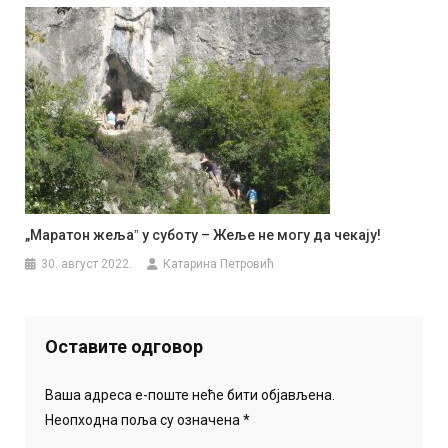
„Маратон жељаˮ у суботу – Жеље не могу да чекају!
30. август 2022.
Катарина Петровић
Оставите одговор
Ваша адреса е-поште неће бити објављена.
Неопходна поља су означена
*