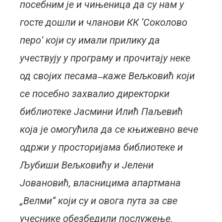
посебним је и чињеница да су нам у
госте дошли и чланови КК ‘Соколово
перо’ који су имали прилику да
учествују у програму и прочитају неке
од својих песама ̶ каже Вељковић који
се посебно захвалио директорки
библиотеке Јасмини Илић Паљевић
која је омогућила да се књижевно вече
одржи у просторијама библиотеке и
Љубиши Вељковићу и Јелени
Јовановић, власницима апартмана
„Велми” који су и овога пута за све
учеснике обезбедили послужење.