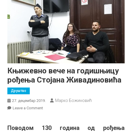
Књижевно вече на годишњицу
рођења Стојана Живадиновића
Друштво
Марко Божиновић
27. децембар 2019.
on
Leave a Comment
Књижевно
вече
Поводом 130 година од рођења
на