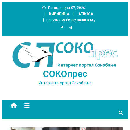
Skip
Петак, август 07, 2026
to
ЋИРИЛИЦА
LATINICA
content
Преузми мобилну апликацију
СОКОпрес
Интернет портал Сокобање
site mode button