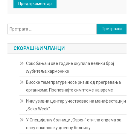
Претрага
за:
СКОРАШЊИ ЧЛАНЦИ
Сокобања и ове године окупила велики број
љубитеља хармонике
Високе темепратуре носе ризик од прегревања
организма: Препознајте симптоме на време
Инклузивни центар учествовао на манифестацији
„Soko Weekˮ
У Специјалну болницу „Озренˮ стигла опрема за
нову онколошку дневну болницу