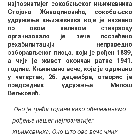
најпознатијег сокобањског књижевника
годишњицу
рођења
Стојана Живадиновића, сокобањско
Стојана
удружење књижевника које је названо
Живадиновића
по овом великом ствараоцу
организовало је вече посвећено
рехабилитацији неправедно
заборављеног писца, који је рођен 1889,
а чији је живот окончан ратне 1941.
године. Књижевно вече, које је одржано
у четвртак, 26. децембра, отворио је
председник удружења Милош
Вељковић.
̶ Ово је трећа година како обележавамо
рођење нашег најпознатијег
књижевника. Оно што ово вече чини