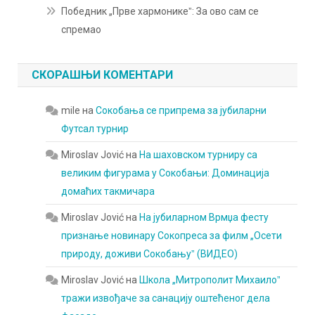
Победник „Прве хармоникеˮ: За ово сам се
спремао
СКОРАШЊИ КОМЕНТАРИ
mile
на
Сокобања се припрема за јубиларни
Футсал турнир
Miroslav Jović
на
На шаховском турниру са
великим фигурама у Сокобањи: Доминација
домаћих такмичара
Miroslav Jović
на
На јубиларном Врмџа фесту
признање новинару Сокопреса за филм „Осети
природу, доживи Сокобањуˮ (ВИДЕО)
Miroslav Jović
на
Школа „Митрополит Михаилоˮ
тражи извођаче за санацију оштећеног дела