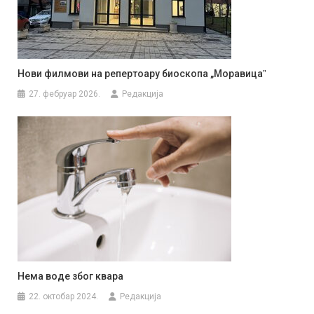
Нови филмови на репертоару биоскопа „Моравицаˮ
27. фебруар 2026.
Редакција
Нема воде због квара
22. октобар 2024.
Редакција