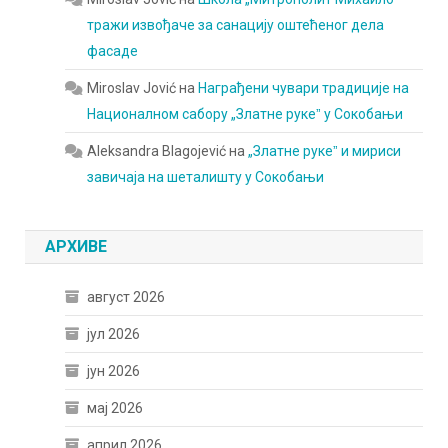
тражи извођаче за санацију оштећеног дела
фасаде
Miroslav Jović
на
Награђени чувари традиције на
Националном сабору „Златне рукеˮ у Сокобањи
Aleksandra Blagojević
на
„Златне рукеˮ и мириси
завичаја на шеталишту у Сокобањи
АРХИВЕ
август 2026
јул 2026
јун 2026
мај 2026
април 2026