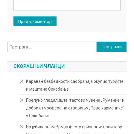
Претрага
за:
СКОРАШЊИ ЧЛАНЦИ
Караван безбедности саобраћаја окупио туристе
и мештане Сокобање
Препуно гледалиште, тактови чувене „Руменкеˮ и
добра атмосфера на отварању „Прве хармоникеˮ
у Сокобањи
На јубиларном Врмџа фесту признање новинару