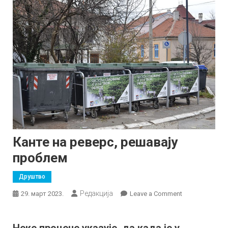
Канте на реверс, решавају
проблем
Друштво
Редакција
on
29. март 2023.
Leave a Comment
Канте
на