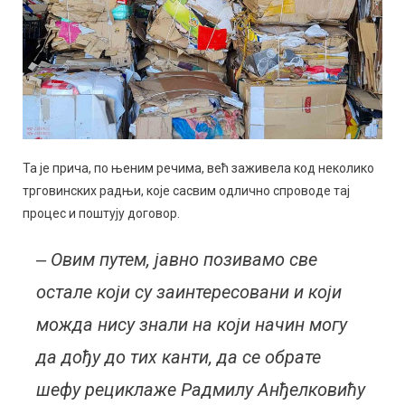
Та је прича, по њеним речима, већ заживела код неколико
трговинских радњи, које сасвим одлично спроводе тај
процес и поштују договор.
‒ Овим путем, јавно позивамо све
остале који су заинтересовани и који
можда нису знали на који начин могу
да дођу до тих канти, да се обрате
шефу рециклаже Радмилу Анђелковићу