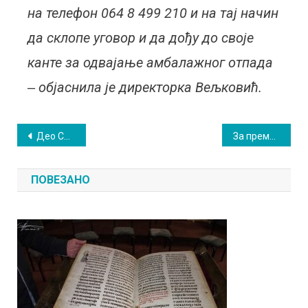
на телефон 064 8 499 210 и на тај начин
да склопе уговор и да дођу до своје
канте за одвајање амбалажног отпада
‒ објаснила је директорка Вељковић.
Кретање
Део Сокобање сутра без електричне енергије
За премијеру филма „Муње опет” Биоскоп „Моравица” награђује
чланка
ПОВЕЗАНО