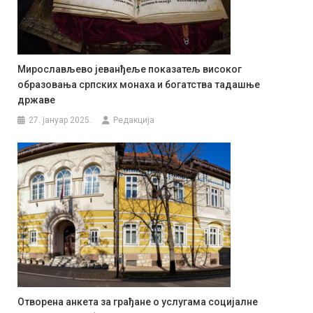
Мирослављево јеванђеље показатељ високог
образовања српских монаха и богатства тадашње
државе
27. јануар 2025.
Редакција
Отворена анкета за грађане о услугама социјалне