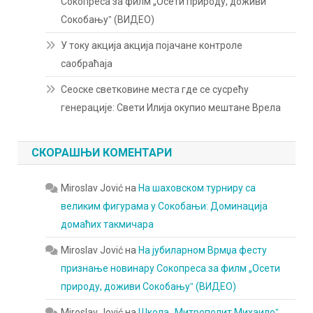
Сокопреса за филм „Осети природу, доживи
Сокобањуˮ (ВИДЕО)
У току акција акција појачане контроле
саобраћаја
Сеоске светковине места где се сусрећу
генерације: Свети Илија окупио мештане Врела
СКОРАШЊИ КОМЕНТАРИ
Miroslav Jović
на
На шаховском турниру са
великим фигурама у Сокобањи: Доминација
домаћих такмичара
Miroslav Jović
на
На јубиларном Врмџа фесту
признање новинару Сокопреса за филм „Осети
природу, доживи Сокобањуˮ (ВИДЕО)
Miroslav Jović
на
Школа „Митрополит Михаилоˮ