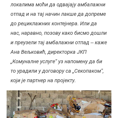
локалима моћи да одвајају амбалажни
отпад и на тај начин лакше да допреме
до рециклажних контејнера. Или да
нас, наравно, позову како бисмо дошли
и преузели тај амбалажни отпад ‒ каже
Ана Вељковић, директорка ЈКП
„Комуналне услугеˮ уз напомену да би
то урадили у договору са „Секопакомˮ,
који је партнер на пројекту.