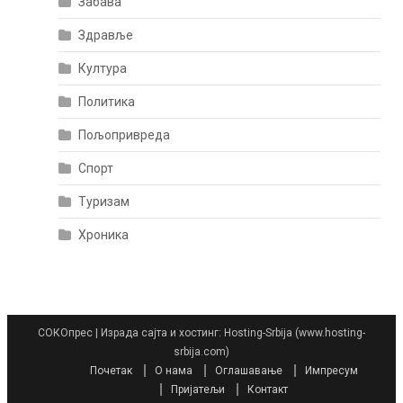
Забава
Здравље
Култура
Политика
Пољопривреда
Спорт
Туризам
Хроника
СОКОпрес
|
Израда сајта и хостинг: Hosting-Srbija (www.hosting-
srbija.com)
Почетак
О нама
Оглашавање
Импресум
Пријатељи
Контакт