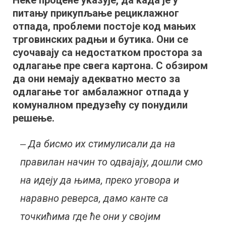
Неке процене указује, да када је у
реверс,
питању прикупљање рециклажног
решавају
проблем
отпада, проблеми постоје код мањих
трговинских радњи и бутика. Они се
суочавају са недостатком простора за
одлагање пре свега картона. С обзиром
да они немају адекватно место за
одлагање тог амбалажног отпада у
комуналном предузећу су понудили
решење.
‒ Да бисмо их стимулисали да на
правилан начин то одвајају, дошли смо
на идеју да њима, преко уговора и
наравно реверса, дамо канте са
точкићима где ће они у својим