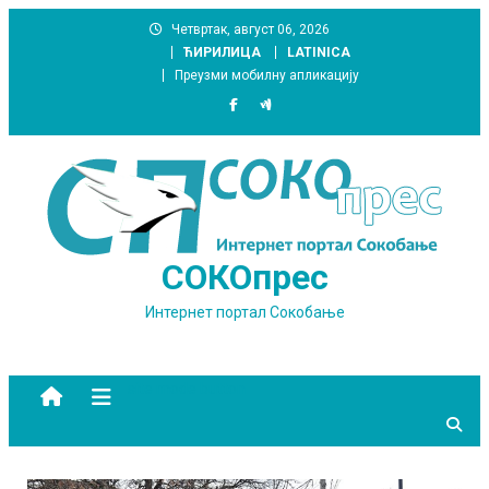
Skip
Четвртак, август 06, 2026
to
ЋИРИЛИЦА
LATINICA
content
Преузми мобилну апликацију
СОКОпрес
Интернет портал Сокобање
site mode button