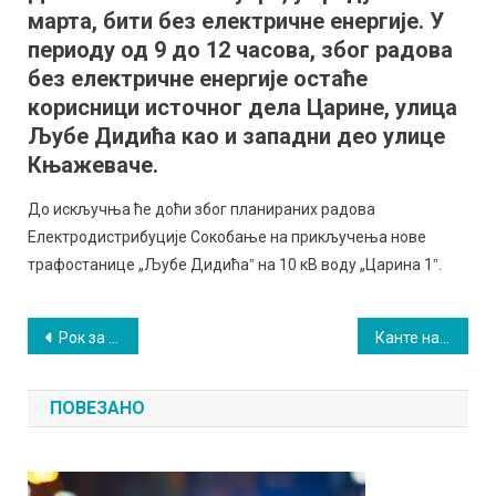
марта, бити без електричне енергије. У
без
електричне
периоду од 9 до 12 часова, због радова
енергије
без електричне енергије остаће
корисници источног дела Царине, улица
Љубе Дидића као и западни део улице
Књажеваче.
До искључња ће доћи због планираних радова
Електродистрибуције Сокобање на прикључења нове
трафостанице „Љубе Дидићаˮ на 10 кВ воду „Царина 1ˮ.
Кретање
Рок за пријаву на еАграр је неограничен
Канте на реверс, решавају проблем
чланка
ПОВЕЗАНО