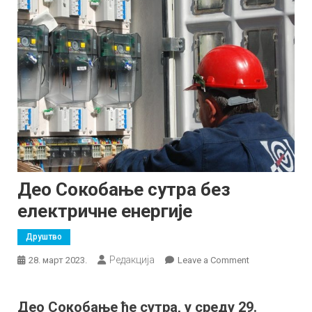
Део Сокобање сутра без
електричне енергије
Друштво
Редакција
on
28. март 2023.
Leave a Comment
Део
Сокобање
Део Сокобање ће сутра, у среду 29.
сутра