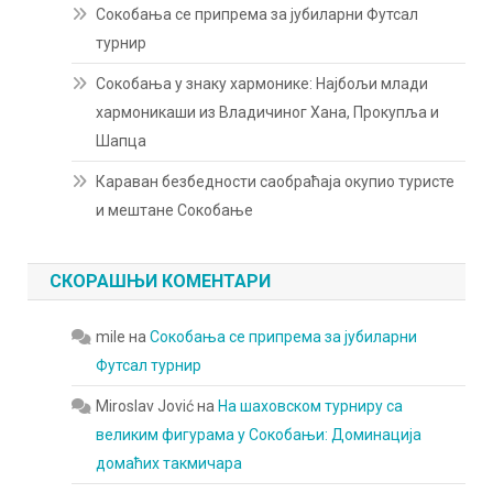
Сокобања се припрема за јубиларни Футсал
турнир
Сокобања у знаку хармонике: Најбољи млади
хармоникаши из Владичиног Хана, Прокупља и
Шапца
Караван безбедности саобраћаја окупио туристе
и мештане Сокобање
СКОРАШЊИ КОМЕНТАРИ
mile
на
Сокобања се припрема за јубиларни
Футсал турнир
Miroslav Jović
на
На шаховском турниру са
великим фигурама у Сокобањи: Доминација
домаћих такмичара