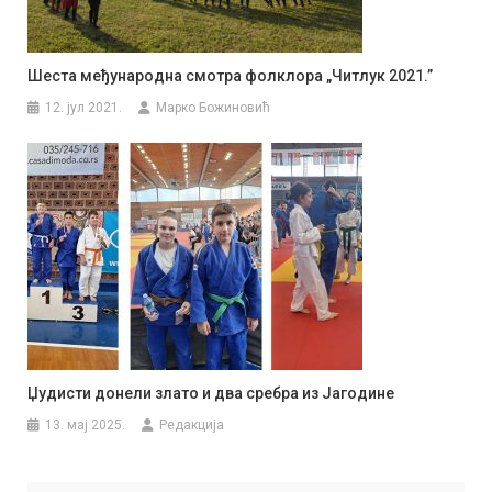
Шеста међународна смотра фолклора „Читлук 2021.”
12. јул 2021.
Марко Божиновић
Џудисти донели злато и два сребра из Јагодине
13. мај 2025.
Редакција