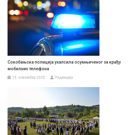
Сокобањска полиција ухапсила осумњиченог за крађу
мобилних телефона
16. новембар 2020.
Редакција