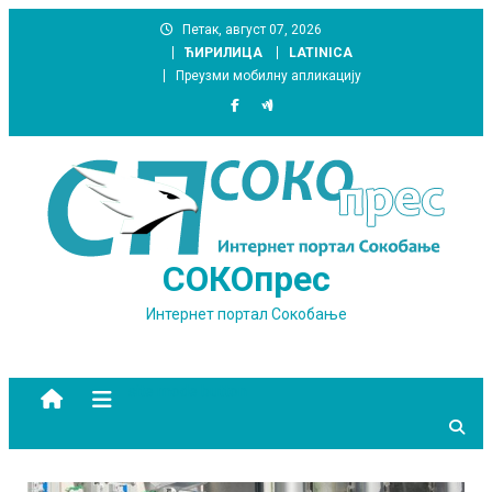
Skip
Петак, август 07, 2026
to
ЋИРИЛИЦА
LATINICA
content
Преузми мобилну апликацију
СОКОпрес
Интернет портал Сокобање
site mode button