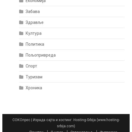
Економија
Забава
Здравље
Култура
Политика
Пољопривреда
Спорт
Туризам
Хроника
СОКОпрес
|
Израда сајта и хостинг: Hosting-Srbija (www.hosting-
srbija.com)