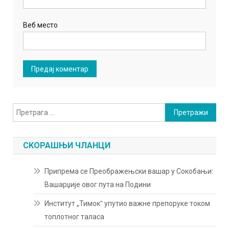
Веб место
Претрага
за:
СКОРАШЊИ ЧЛАНЦИ
Припрема се Преображењски вашар у Сокобањи:
Вашарџије овог пута на Подини
Институт „Тимокˮ упутио важне препоруке током
топлотног таласа