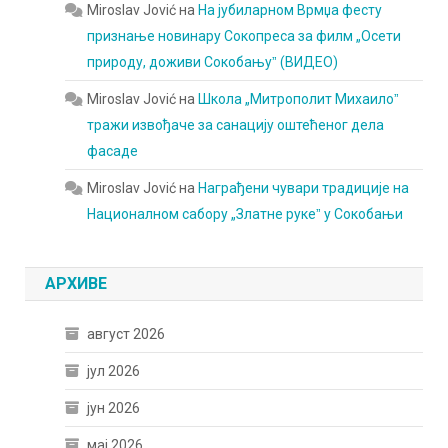
Miroslav Jović
на
На јубиларном Врмџа фесту
признање новинару Сокопреса за филм „Осети
природу, доживи Сокобањуˮ (ВИДЕО)
Miroslav Jović
на
Школа „Митрополит Михаилоˮ
тражи извођаче за санацију оштећеног дела
фасаде
Miroslav Jović
на
Награђени чувари традиције на
Националном сабору „Златне рукеˮ у Сокобањи
АРХИВЕ
август 2026
јул 2026
јун 2026
мај 2026