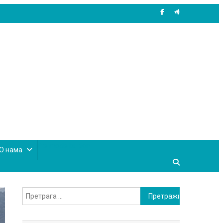
site mode button
О нама
Претрага
за: