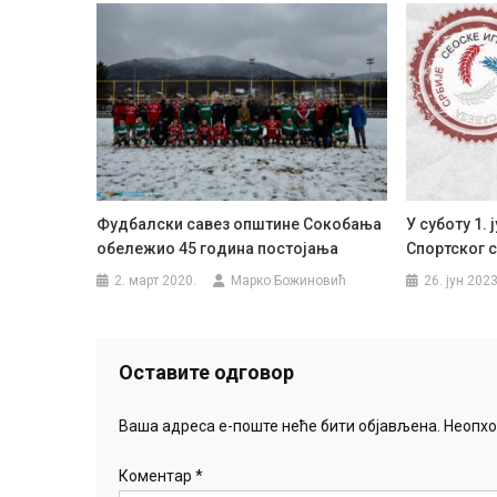
Фудбалски савез општине Сокобања
У суботу 1. 
обележио 45 година постојања
Спортског с
2. март 2020.
Марко Божиновић
26. јун 2023
Оставите одговор
Ваша адреса е-поште неће бити објављена.
Неопхо
Коментар
*