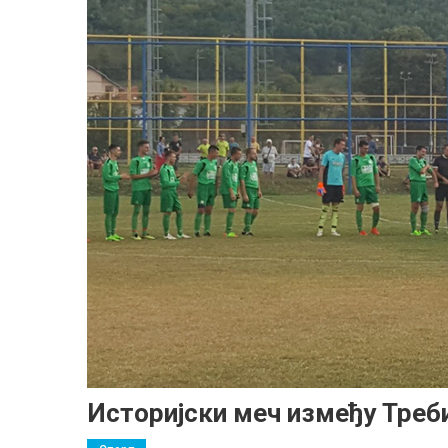
Историјски меч између Треб