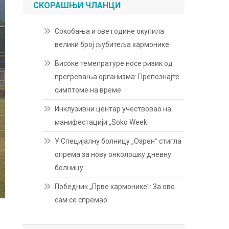
СКОРАШЊИ ЧЛАНЦИ
Сокобања и ове године окупила
велики број љубитеља хармонике
Високе темепратуре носе ризик од
прегревања организма: Препознајте
симптоме на време
Инклузивни центар учествовао на
манифестацији „Soko Weekˮ
У Специјалну болницу „Озренˮ стигла
опрема за нову онколошку дневну
болницу
Победник „Прве хармоникеˮ: За ово
сам се спремао