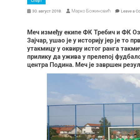
Спорт
Марко Божиновић
30. август 2018.
Leave a 
Меч између екипе ФК Требич и ФК Оз
Зајчар, ушао је у историју јер је то 
утакмицу у оквиру истог ранга такм
прилику да ужива у прелепој фудбал
центра Подина. Меч је завршен резул