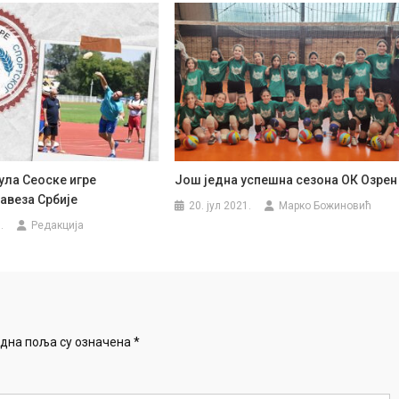
јула Сеоске игре
Још једна успешна сезона ОК Озрен
авеза Србије
20. јул 2021.
Марко Божиновић
.
Редакција
дна поља су означена
*