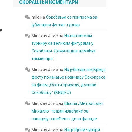
СКОРАШЊИ КОМЕНТАРИ
mile
на
Сокобања се припрема за
јубиларни Футсал турнир
е
Miroslav Jović
на
На шаховском
турниру са великим фигурама у
Сокобањи: Доминација домаћих
г
такмичара
Miroslav Jović
на
На јубиларном Врмџа
фесту признање новинару Сокопреса
за филм „Осети природу, доживи
Сокобањуˮ (ВИДЕО)
Miroslav Jović
на
Школа „Митрополит
Михаилоˮ тражи извођаче за
санацију оштећеног дела фасаде
Miroslav Jović
на
Награђени чувари