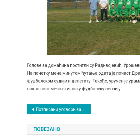
Голове за домаћина постигли су Радивојевић, Урошеви
На почетку меча минутом ћутања одата је почаст Др
фудбалском судији и делегату. Такође, уручен је ура
након овог меча отишао у фудбалску пензију.
Кретање
Потписани уговори за доделу бесповратних средстава
чланка
ПОВЕЗАНО