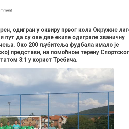
on
Comment
Историјски
меч
рен, одигран у оквиру првог кола Окружне лиг
између
први пут да су ове две екипе одиграле званичну
Требича
и
ичења. Око 200 љубитеља фудбала имало је
Озрена
ској представи, на помоћном терену Спортско
татом 3:1 у корист Требича.