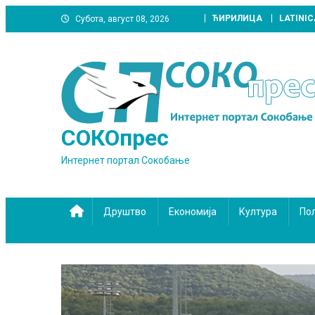
Skip
ЋИРИЛИЦА
LATINIC
Субота, август 08, 2026
to
content
СОКОпрес
Интернет портал Сокобање
Друштво
Економија
Култура
По