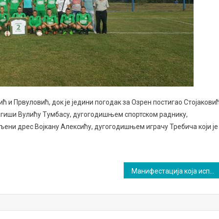
ћ и Првуловић, док је једини погодак за Озрен постигао Стојаковић
агиши Вулићу Тумбасу, дугогодишњем спортском раднику,
мљени дрес Војкану Алексићу, дугогодишњем играчу Требича који је
Манифестација која испуњава жеље