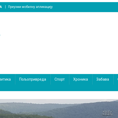
A
Преузми мобилну апликацију
литика
Пољопривреда
Спорт
Хроника
Забава