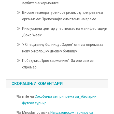
љубитеља хармонике
Високе темепратуре носе ризик од прегревања
организма: Препознајте симптоме на време
Инклузивни центар учествовао на манифестацији
„Soko Weekˮ
У Специјалну болницу „Озренˮ стигла опрема за
нову онколошку дневну болницу
Победник „Прве хармоникеˮ: За ово сам се
спремао
СКОРАШЊИ КОМЕНТАРИ
mile
на
Сокобања се припрема за јубиларни
Футсал турнир
Miroslav Jović
на
На шаховском турниру са