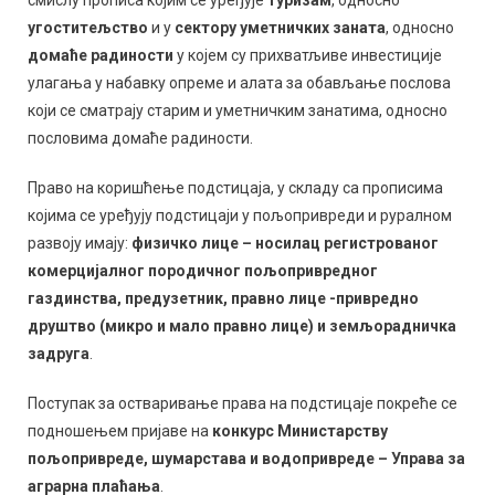
смислу прописа којим се уређује
туризам
, односно
угоститељство
и у
сектору уметничких заната
, односно
домаће радиности
у којем су прихватљиве инвестиције
улагања у набавку опреме и алата за обављање послова
који се сматрају старим и уметничким занатима, односно
пословима домаће радиности.
Право на коришћење подстицаја, у складу са прописима
којима се уређују подстицаји у пољопривреди и руралном
развоју имају:
физичко лице – носилац регистрованог
комерцијалног породичног пољопривредног
газдинства, предузетник, правно лице -привредно
друштво (микро и мало правно лице) и земљорадничка
задруга
.
Поступак за остваривање права на подстицаје покреће се
подношењем пријаве на
конкурс Министарству
пољопривреде, шумарстава и водопривреде – Управа за
аграрна плаћања
.