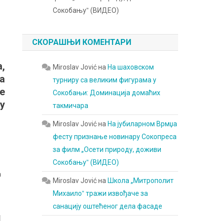
Сокобањуˮ (ВИДЕО)
СКОРАШЊИ КОМЕНТАРИ
,
Miroslav Jović
на
На шаховском
а
турниру са великим фигурама у
е
Сокобањи: Доминација домаћих
у
такмичара
Miroslav Jović
на
На јубиларном Врмџа
фесту признање новинару Сокопреса
за филм „Осети природу, доживи
Сокобањуˮ (ВИДЕО)
а
Miroslav Jović
на
Школа „Митрополит
Михаилоˮ тражи извођаче за
санацију оштећеног дела фасаде