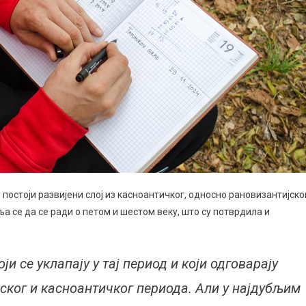
 постоји развијени слој из касноантичког, односно рановизантијско
а се да се ради о петом и шестом веку, што су потврдила и
и се уклапају у тај период и који одговарају
јског и касноантичког периода. Али у најдубљим