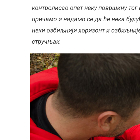
контролисао опет неку површину тог 
причамо и надамо се да ће нека бу
неки озбиљнији хоризонт и озбиљниј
стручњак.