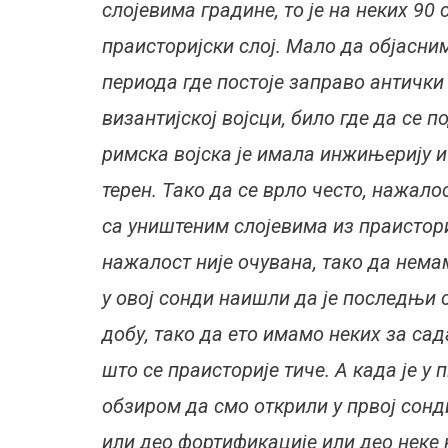
слојевима градине, то је на неких 90
праисторијски слој. Мало да објасни
периода где постоје заправо антички 
византијској војсци, било где да се 
римска војска је имала инжињерију и
терен. Тако да се врло често, нажало
са уништеним слојевима из праистор
нажалост није очувана, тако да нема
у овој сонди наишли да је последњи 
добу, тако да ето имамо неких за с
што се праисторије тиче. А када је у
обзиром да смо открили у првој сонд
или део фортификације или део неке