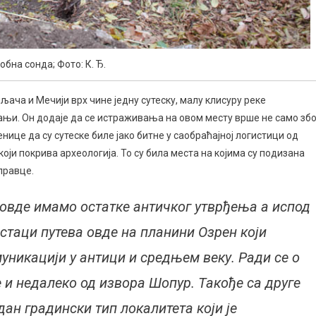
обна сонда; Фото: К. Ђ.
ача и Мечији врх чине једну сутеску, малу клисуру реке
ањи. Он додаје да се истраживања на овом месту врше не само збо
енице да су сутеске биле јако битне у саобраћајној логистици од
оји покрива археологија. То су била места на којима су подизана
правце.
 овде имамо остатке античког утврђења а испод
 остаци путева овде на планини Озрен који
муникацији у антици и средњем веку. Ради се о
 и недалеко од извора Шопур. Такође са друге
ан градински тип локалитета који је