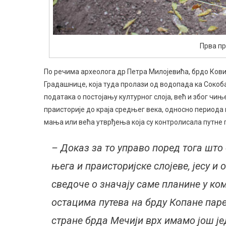
Прва пр
По речима археолога др Петра Милојевића, брдо Ковиљ
Градашнице, која туда пролази од водопада ка Сокоб
података о постојању културног слоја, већ и због чињ
праисторије до краја средњег века, односно периода к
мања или већа утврђења која су контролисала путне 
– Доказ за то управо поред тога што
њега и праисторијске слојеве, јесу и
сведоче о значају саме планине у ко
остацима путева на брду Копане паре
стране брда Мечији врх имамо још јед