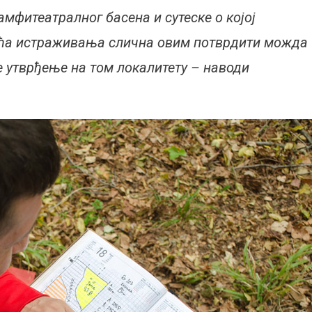
амфитеатралног басена и сутеске о којој
дућа истраживања слична овим потврдити можда
е утврђење на том локалитету – наводи