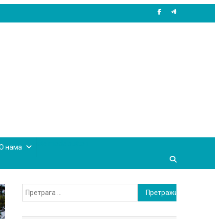
site mode button
О нама
Претрага
за: