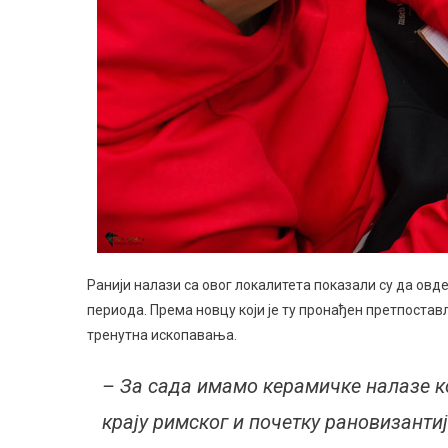
Ранији налази са овог локалитета показали су да овде
периода. Према новцу који је ту пронађен претпостављ
тренутна ископавања.
– За сада имамо керамичке налазе кој
крају римског и почетку рановизанти