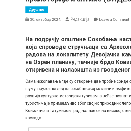
Друштво
Редакција
30. октобар 2024.
Leave a Comment
и
На подручју општине Сокобања наст
која спроводе стручњаци са Археол
г
н
радова на локалитету Девојачки кам
О
на Озрен планину, тачније брдо Кови
откривена и налазишта из гвозденог 
и
п
Сама ископавања где су отворене две пробне сонде см
и
шуму, пружа поглед ка сокобањској котлини и амфите
а
развија културно-историјски туризам, а већ је познат
туристима је примамљиво због својих природних лепо
Ковиљача и Татумиров град налазе се на високој сте
каскада.