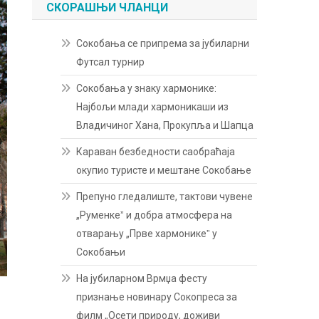
СКОРАШЊИ ЧЛАНЦИ
Сокобања се припрема за јубиларни
Футсал турнир
Сокобања у знаку хармонике:
Најбољи млади хармоникаши из
Владичиног Хана, Прокупља и Шапца
Караван безбедности саобраћаја
окупио туристе и мештане Сокобање
Препуно гледалиште, тактови чувене
„Руменкеˮ и добра атмосфера на
отварању „Прве хармоникеˮ у
Сокобањи
На јубиларном Врмџа фесту
признање новинару Сокопреса за
филм „Осети природу, доживи