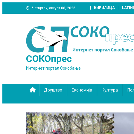
Skip
ЋИРИЛИЦА
LATIN
Четвртак, август 06, 2026
to
content
СОКОпрес
Интернет портал Сокобање
Друштво
Економија
Култура
По