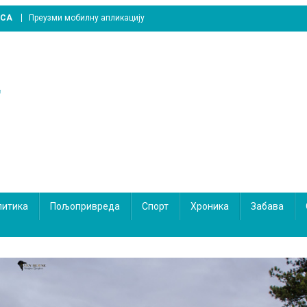
ICA
Преузми мобилну апликацију
литика
Пољопривреда
Спорт
Хроника
Забава