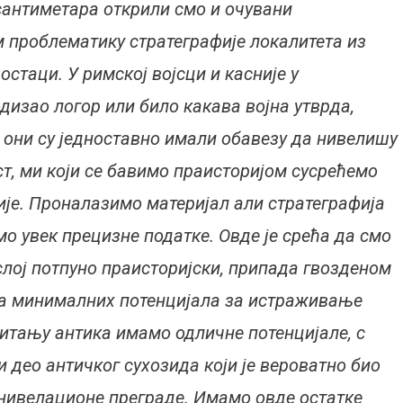
 сантиметара открили смо и очувани
м проблематику стратеграфије локалитета из
остаци. У римској војсци и касније у
подизао логор или било какава војна утврда,
 они су једноставно имали обавезу да нивелишу
ст, ми који се бавимо праисторијом сусрећемо
ије. Проналазимо материјал али стратеграфија
мо увек прецизне податке. Овде је срећа да смо
слој потпуно праисторијски, припада гвозденом
ада минималних потенцијала за истраживање
 питању антика имамо одличне потенцијале, с
и део античког сухозида који је вероватно био
 нивелационе преграде. Имамо овде остатке