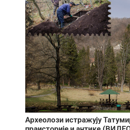
Археолози истражују Татумир
праисторије и антике (ВИДЕО