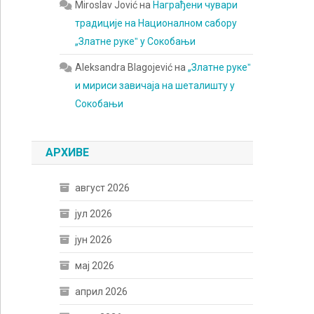
Miroslav Jović
на
Награђени чувари
традиције на Националном сабору
„Златне рукеˮ у Сокобањи
Aleksandra Blagojević
на
„Златне рукеˮ
и мириси завичаја на шеталишту у
Сокобањи
АРХИВЕ
август 2026
јул 2026
јун 2026
мај 2026
април 2026