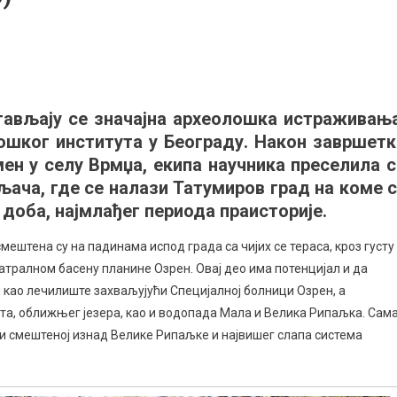
on
Археолози
стражују
ављају се значајна археолошка истраживања
Татумиров
ошког института у Београду. Након завршетк
рад
а
ен у селу Врмџа, екипа научника преселила с
зрену:
љача, где се налази Татумиров град на коме с
Открића
доба, најмлађег периода праисторије.
з
раисторије
ештена су на падинама испод града са чијих се тераса, кроз густу
атралном басену планине Озрен. Овај део има потенцијал и да
нтике
 и као лечилиште захваљујући Специјалној болници Озрен, а
(ВИДЕО)
та, оближњег језера, као и водопада Мала и Велика Рипаљка. Сам
ни смештеној изнад Велике Рипаљке и највишег слапа система