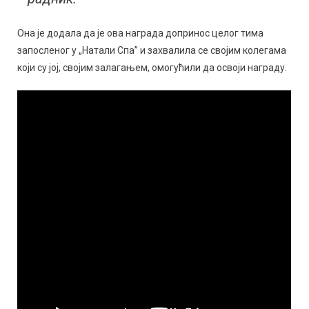
Она је додала да је ова награда допринос целог тима
запосленог у „Натали Спа” и захвалила се својим колегама
који су јој, својим залагањем, омогућили да освоји награду.