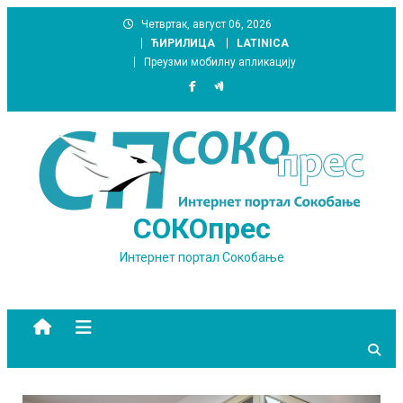
Skip
Четвртак, август 06, 2026
to
ЋИРИЛИЦА
LATINICA
content
Преузми мобилну апликацију
СОКОпрес
Интернет портал Сокобање
site mode button