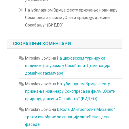
На јубиларном Врмџа фесту признање новинару
Сокопреса за филм „Осети природу, доживи
Сокобањуˮ (ВИДЕО)
СКОРАШЊИ КОМЕНТАРИ
Miroslav Jović
на
На шаховском турниру са
великим фигурама у Сокобањи: Доминација
домаћих такмичара
Miroslav Jović
на
На јубиларном Врмџа фесту
признање новинару Сокопреса за филм „Осети
природу, доживи Сокобањуˮ (ВИДЕО)
Miroslav Jović
на
Школа „Митрополит Михаилоˮ
тражи извођаче за санацију оштећеног дела
фасаде