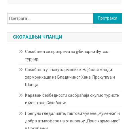
Претрага
за:
СКОРАШЊИ ЧЛАНЦИ
Сокобања се припрема за јубиларни Футсал
турнир
Сокобања у знаку хармонике: Најбољи млади
хармоникаши из Владичиног Хана, Прокупља и
Шапца
Караван безбедности саобраћаја окупио туристе
и мештане Сокобање
Препуно гледалиште, тактови чувене „Руменкеˮ и
добра атмосфера на отварању „Прве хармоникеˮ
у Сокобањи