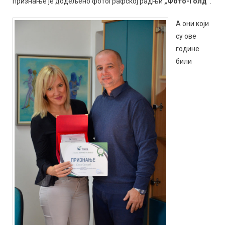
признање је додељено фотографској радњи
„Фото-Голд”
.
А они који
су ове
године
били