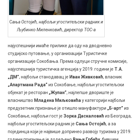
С
ања Остојић, најбољи угоститељски радник и
Љубинко Миленковић, директор ТОС-а
најуспешнији имаће прилике да оду на дводневно
студијско путовање, у организацији Туристичке
организације Сокобања. Према одлуци стручне комисије,
најуспешнија туристичка агенција у 2019. години је
Т.А.
„ДМ”
, најбољи станодавац је
Иван Живковић
, власник
„Апартмана Рада”
из Сокобање, најбољи угоститељски
објекат је ресторан
„Жупан”
, најлепше двориште је
власништво
Младена Миљковића
у категорији најбољи
предузетник признање је отишло мануфактури
„Б-арт”
из
Сокобање, најбољи гост је
Зорка Даскаловић
из Београда,
најбољи угоститељски радник је
Сања Остојић
, а за
појединца који је највише допринео развоју туризма у 2019.
години признање је додељено
Вањи Грбићу
, бившем