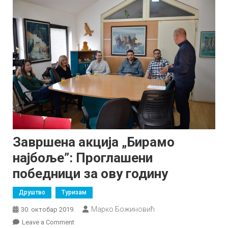
Завршена акција „Бирамо
најбоље”: Проглашени
победници за ову годину
Друштво
Туризам
Марко Божиновић
30. октобар 2019.
on
Leave a Comment