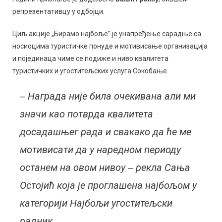
репрезентативцу у одбојци.
Циљ акције „Бирамо најбоље” је унапређење сарадње са
носиоцима туристичке понуде и мотивисање организација
и појединаца чиме се подиже и ниво квалитета
туристичких и угоститељских услуга Сокобање.
‒ Награда није била очекивана али ми
значи као потврда квалитета
досадашњег рада и свакако да ће ме
мотивисати да у наредном периоду
останем на овом нивоу ‒ рекла Сања
Остојић која је проглашена најбољом у
категорији Најбољи угоститељски
радник.