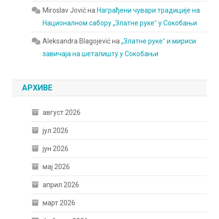
Miroslav Jović
на
Награђени чувари традиције на
Националном сабору „Златне рукеˮ у Сокобањи
Aleksandra Blagojević
на
„Златне рукеˮ и мириси
завичаја на шеталишту у Сокобањи
АРХИВЕ
август 2026
јул 2026
јун 2026
мај 2026
април 2026
март 2026