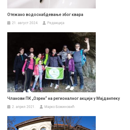
Отежано водоснабдевање због квара
21. август 2024.
Редакција
Чланови ПК „Озрен“ на регионалног акцији у Мајданпеку
2. април 2021.
Марко Божиновић