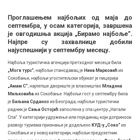
Завршена
акција
Проглашењем најбољих од маја до
„Бирамо
септембра, у осам категорија, завршена
најбоље”:
Проглашени
је овгодишња акција „Бирамо најбоље”.
победници
Најпре су захвалнице добили
за
најуспешнији у септембру месецу.
ову
годину
Најбоља туристичка агенција претходног месеца била
„Моги турс”
, најбољи станодавац је
Нина Марковић
из
Сокобање, најбољи угоститељски објекат је пицерија
„Амам С”
, најлепше двориште је власништво
Младена
Миљковића
из Сокобање. Најбољи гост у септембру била
је
Биљана Срдано
в из Београда, најбољи туристички
радник је
Сања Остојић
запослена у спа центру „Натали
Спа”. У категорији удружење или појединац који доприноси
развоју туризма признање је додељено
КУД-у „Соко”
из
Сокобање и у новој категорији, најбољи предузетник