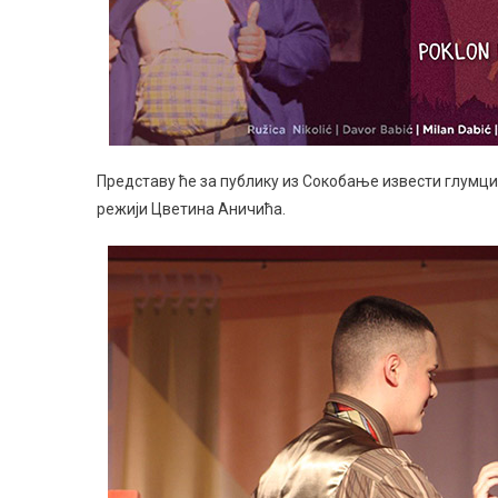
Представу ће за публику из Сокобање извести глумци
режији Цветина Аничића.