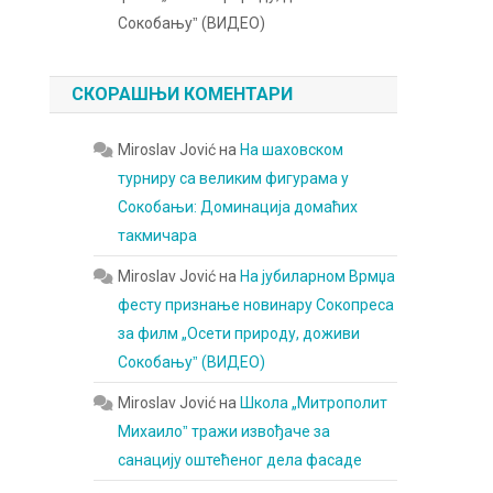
Сокобањуˮ (ВИДЕО)
СКОРАШЊИ КОМЕНТАРИ
Miroslav Jović
на
На шаховском
турниру са великим фигурама у
Сокобањи: Доминација домаћих
такмичара
Miroslav Jović
на
На јубиларном Врмџа
фесту признање новинару Сокопреса
за филм „Осети природу, доживи
Сокобањуˮ (ВИДЕО)
Miroslav Jović
на
Школа „Митрополит
Михаилоˮ тражи извођаче за
санацију оштећеног дела фасаде