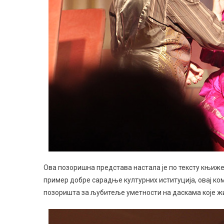
Ова позоришна представа настала је по тексту књиже
пример добре сарадње културних иституција, овај ко
позоришта за љубитеље уметности на даскама које ж