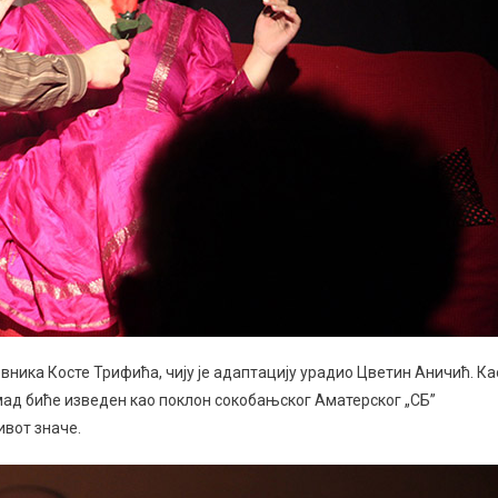
вника Косте Трифића, чију је адаптацију урадио Цветин Аничић. Ка
мад биће изведен као поклон сокобањског Аматерског „СБ”
ивот значе.