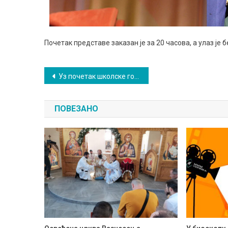
Почетак представе заказан је за 20 часова, а улаз је 
Кретање
Уз почетак школске године снижене цене карата
чланка
ПОВЕЗАНО