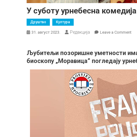
У суботу урнебесна комедиј
Друштво
Култура
Редакција
on
31. август 2023.
Leave a Comment
У
су
Љубитељи позоришне уметности имаће
ур
биоскопу „Моравица” погледају урне
ко
„Ф
ра