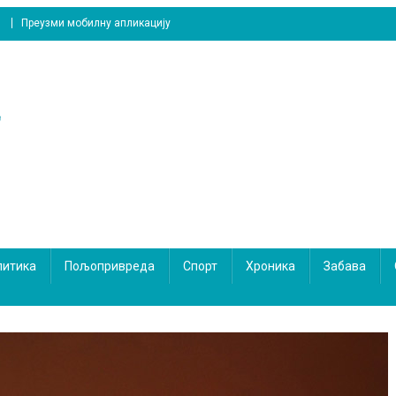
Преузми мобилну апликацију
литика
Пољопривреда
Спорт
Хроника
Забава