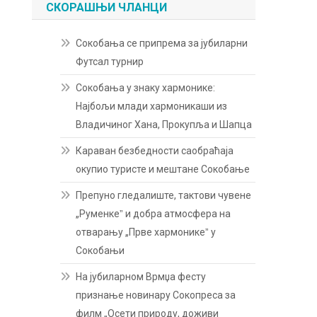
СКОРАШЊИ ЧЛАНЦИ
Сокобања се припрема за јубиларни
Футсал турнир
Сокобања у знаку хармонике:
Најбољи млади хармоникаши из
Владичиног Хана, Прокупља и Шапца
Караван безбедности саобраћаја
окупио туристе и мештане Сокобање
Препуно гледалиште, тактови чувене
„Руменкеˮ и добра атмосфера на
отварању „Прве хармоникеˮ у
Сокобањи
На јубиларном Врмџа фесту
признање новинару Сокопреса за
филм „Осети природу, доживи