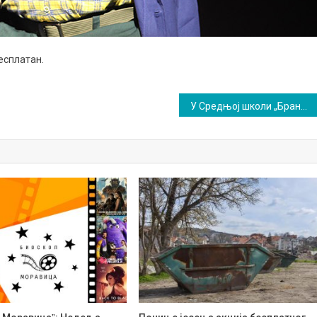
бесплатан.
У Средњој школи „Бранислав Нушић” све спремно за почетак школске године