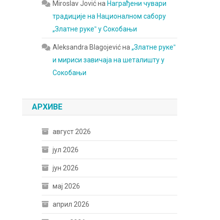
Miroslav Jović
на
Награђени чувари
традиције на Националном сабору
„Златне рукеˮ у Сокобањи
Aleksandra Blagojević
на
„Златне рукеˮ
и мириси завичаја на шеталишту у
Сокобањи
АРХИВЕ
август 2026
јул 2026
јун 2026
мај 2026
април 2026