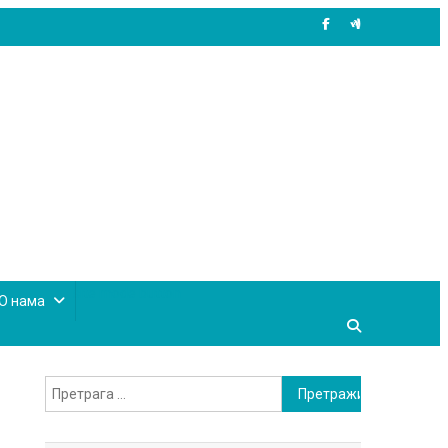
site mode button
О нама
Претрага
за: