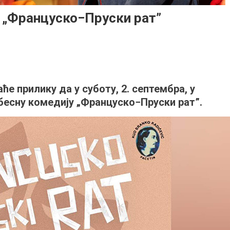
а „Француско−Пруски рат”
боту
 прилику да у суботу, 2. септембра, у
небесна
бесну комедију „Француско−Пруски рат”.
медија
ранцуско−Пруски
т”