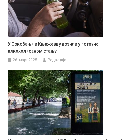
У Сокобањи и Књажевцу возили у потпуно
алкохолисаном стању
26. март 2025.
Редакција