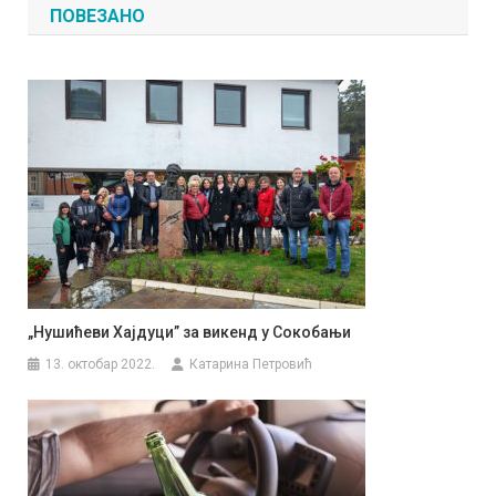
ПОВЕЗАНО
„Нушићеви Хајдуци” за викенд у Сокобањи
13. октобар 2022.
Катарина Петровић