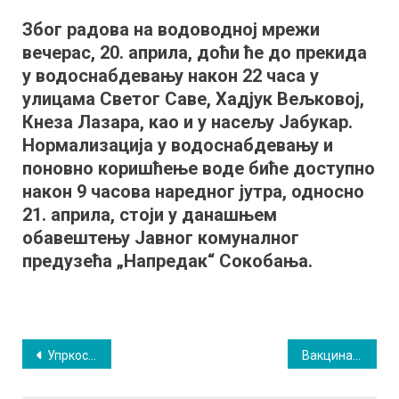
касним
Због радова на водоводној мрежи
вечерњим
вечерас, 20. априла, доћи ће до прекида
сатимa
и
у водоснабдевању након 22 часа у
током
улицама Светог Саве, Хадјук Вељковој,
јутра
Кнеза Лазара, као и у насељу Јабукар.
део
Нормализација у водоснабдевању и
Сокобање
поновно коришћење воде биће доступно
без
након 9 часова наредног јутра, односно
воде
21. априла, стоји у данашњем
обавештењу Јавног комуналног
предузећа „Напредак“ Сокобања.
Кретање
Упркос лошем времену 150 планинара учествовало у акцији
Вакцинација без заказивања
чланка