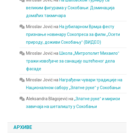
великим фигурама у Сокобањи: Доминација
домаћих такмичара
Miroslav Jović
на
На јубиларном Врмџа фесту
признање новинару Сокопреса за филм „Осети
природу, доживи Сокобањуˮ (ВИДЕО)
Miroslav Jović
на
Школа „Митрополит Михаилоˮ
тражи извођаче за санацију оштећеног дела
фасаде
Miroslav Jović
на
Награђени чувари традиције на
Националном сабору „Златне рукеˮ у Сокобањи
Aleksandra Blagojević
на
„Златне рукеˮ и мириси
завичаја на шеталишту у Сокобањи
АРХИВЕ