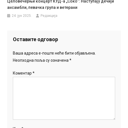
Целовечерњи концерт КУД-а „Сокоˮ: Наступају дечији
ансамбли, певачка група и ветерани
24. јун 2025.
Редакција
Оставите одговор
Ваша адреса е-поште неће бити објављена.
Неопходна поља су означена
*
Коментар
*