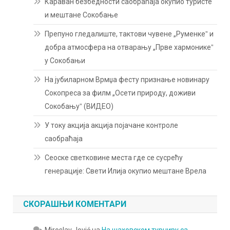
Караван безбедности саобраћаја окупио туристе
и мештане Сокобање
Препуно гледалиште, тактови чувене „Руменкеˮ и
добра атмосфера на отварању „Прве хармоникеˮ
у Сокобањи
На јубиларном Врмџа фесту признање новинару
Сокопреса за филм „Осети природу, доживи
Сокобањуˮ (ВИДЕО)
У току акција акција појачане контроле
саобраћаја
Сеоске светковине места где се сусрећу
генерације: Свети Илија окупио мештане Врела
СКОРАШЊИ КОМЕНТАРИ
Miroslav Jović
на
На шаховском турниру са