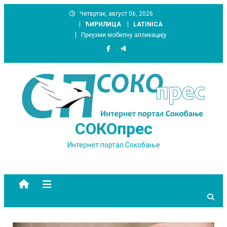
Skip
Четвртак, август 06, 2026
to
ЋИРИЛИЦА
LATINICA
content
Преузми мобилну апликацију
СОКОпрес
Интернет портал Сокобање
site mode button