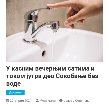
У касним вечерњим сатимa и
током јутра део Сокобање без
воде
Друштво
Редакција
on
20. април 2021.
Leave a Comment
У