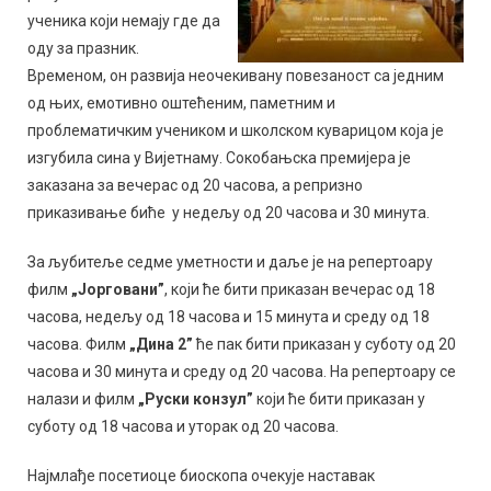
ученика који немају где да
оду за празник.
Временом, он развија неочекивану повезаност са једним
од њих, емотивно оштећеним, паметним и
проблематичким учеником и школском куварицом која је
изгубила сина у Вијетнаму. Сокобањска премијера је
заказана за вечерас од 20 часова, а репризно
приказивање биће у недељу од 20 часова и 30 минута.
За љубитеље седме уметности и даље је на репертоару
филм
„Јорговани”
, који ће бити приказан вечерас од 18
часова, недељу од 18 часова и 15 минута и среду од 18
часова. Филм
„Дина 2”
ће пак бити приказан у суботу од 20
часова и 30 минута и среду од 20 часова. На репертоару се
налази и филм
„Руски конзул”
који ће бити приказан у
суботу од 18 часова и уторак од 20 часова.
Најмлађе посетиоце биоскопа очекује наставак