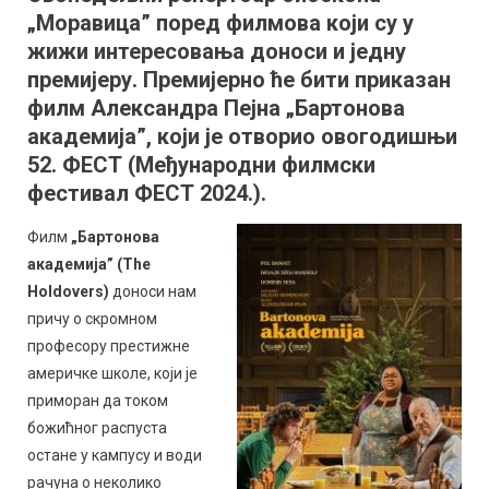
„Моравица” поред филмова који су у
Вечерас
„Бартонова
жижи интересовања доноси и једну
академија”
премијеру. Премијерно ће бити приказан
и
филм Александра Пејна „Бартонова
„Јорговани”
академија
”, који је отворио овогодишњи
52. ФЕСТ (Међународни филмски
фестивал ФЕСТ 2024.).
Филм
„Бартонова
академија” (The
Holdovers)
доноси нам
причу о скромном
професору престижне
америчке школе, који је
приморан да током
божићног распуста
остане у кампусу и води
рачуна о неколико