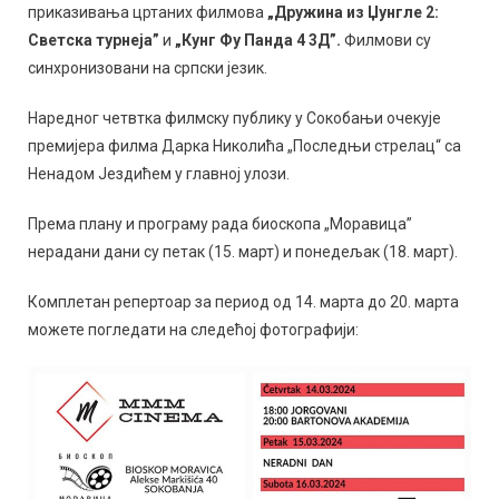
приказивања цртаних филмова
„Дружина из Џунгле 2:
Светска турнеја”
и
„Кунг Фу Панда 4 3Д”.
Филмови су
синхронизовани на српски језик.
Наредног четвтка филмску публику у Сокобањи очекује
премијера филма Дарка Николића „Последњи стрелац“ са
Ненадом Јездићем у главној улози.
Према плану и програму рада биоскопа „Моравица”
нерадани дани су петак (15. март) и понедељак (18. март).
Комплетан репертоар за период од 14. марта до 20. марта
можете погледати на следећој фотографији: