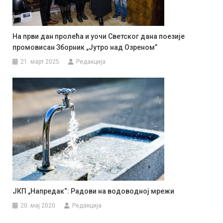
На први дан пролећа и уочи Светског дана поезије
промовисан Зборник „Јутро над Озреном”
21. март 2025.
Редакција
ЈКП „Напредак“: Радови на водоводној мрежи
20. мај 2020.
Редакција