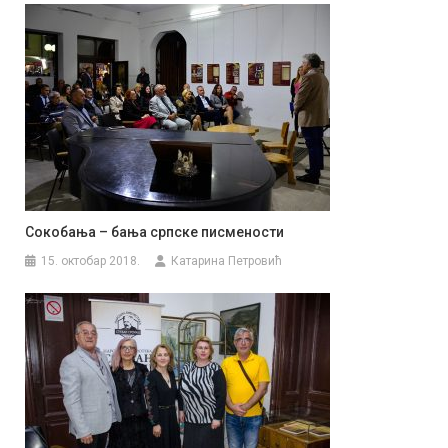
Сокобања – бања српске писмености
15. октобар 2018.
Катарина Петровић