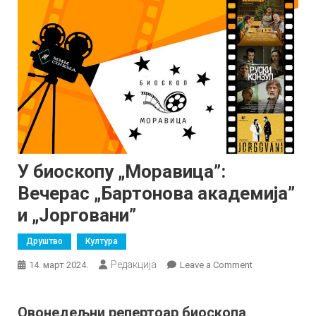
У биоскопу „Моравица”:
Вечерас „Бартонова академија”
и „Јорговани”
Друштво
Култура
Редакција
on
14. март 2024.
Leave a Comment
У
биоскопу
Овонедељни репертоар биоскопа
„Моравица”: