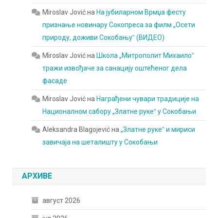
Miroslav Jović
на
На јубиларном Врмџа фесту
признање новинару Сокопреса за филм „Осети
природу, доживи Сокобањуˮ (ВИДЕО)
Miroslav Jović
на
Школа „Митрополит Михаилоˮ
тражи извођаче за санацију оштећеног дела
фасаде
Miroslav Jović
на
Награђени чувари традиције на
Националном сабору „Златне рукеˮ у Сокобањи
Aleksandra Blagojević
на
„Златне рукеˮ и мириси
завичаја на шеталишту у Сокобањи
АРХИВЕ
август 2026