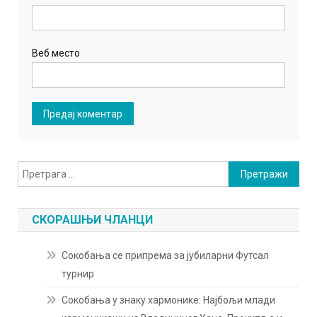
Веб место
Претрага
за:
СКОРАШЊИ ЧЛАНЦИ
Сокобања се припрема за јубиларни Футсал
турнир
Сокобања у знаку хармонике: Најбољи млади