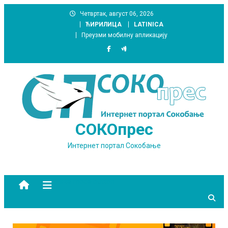
Skip
Четвртак, август 06, 2026
to
ЋИРИЛИЦА
LATINICA
content
Преузми мобилну апликацију
СОКОпрес
Интернет портал Сокобање
site mode button