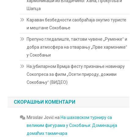
хармоникаши из Владичиног Хана, Прокупља и
Шапца
Караван безбедности саобраћаја окупио туристе
и мештане Сокобање
Препуно гледалиште, тактови чувене „Руменкеˮ и
добра атмосфера на отварању „Прве хармоникеˮ
у Сокобањи
На јубиларном Врмџа фесту признање новинару
Сокопреса за филм „Осети природу, доживи
Сокобањуˮ (ВИДЕО)
СКОРАШЊИ КОМЕНТАРИ
Miroslav Jović
на
На шаховском турниру са
великим фигурама у Сокобањи: Доминација
домаћих такмичара