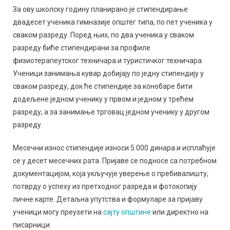
За ову школску годину планирано је стипендирање
двадесет ученика гимназије општег типа, по пет ученика у
сваком разреду. Поред њих, по два ученика у сваком
разреду биће стипендирани за профиле
физиотерапеутског техничара и туристичког техничара.
Ученици занимања кувар добијају по једну стипендију у
сваком разреду, док ће стипендије за конобаре бити
додељене једном ученику у првом и једном у трећем
разреду, а за занимање трговац једном ученику у другом
разреду.
Месечни износ стипендије износи 5.000 динара и исплаћује
се у десет месечних рата. Пријаве се подносе са потребном
документацијом, која укључује уверење о пребивалишту,
потврду о успеху из претходног разреда и фотокопију
личне карте. Детаљна упутства и формуларе за пријаву
ученици могу преузети на
сајту општине
или директно на
писарници.