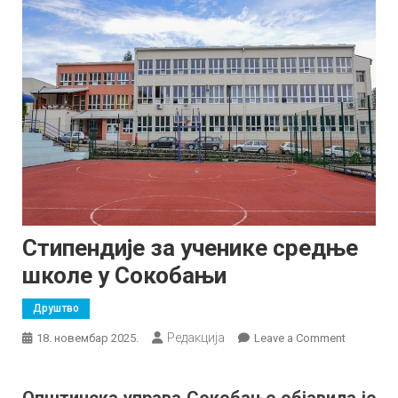
Стипендије за ученике средње
школе у Сокобањи
Друштво
Редакција
on
18. новембар 2025.
Leave a Comment
Стипенди
за