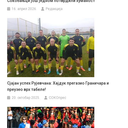
Сокобањци још једном потврдили хуманост
16. април 2026.
Редакција
Сјајан успех Рујевчана: Хајдук прегазио Граничара и
преузео врх табеле!
20. октобар 2025.
СОКОпрес