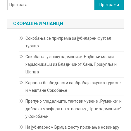
Претрага
за:
СКОРАШЊИ ЧЛАНЦИ
Сокобања се припрема за јубиларни Футсал
турнир
Сокобања у знаку хармонике: Најбољи млади
хармоникаши из Владичиног Хана, Прокупља и
Шапца
Караван безбедности саобраћаја окупио туристе
и мештане Сокобање
Препуно гледалиште, тактови чувене „Руменкеˮ и
добра атмосфера на отварању „Прве хармоникеˮ
у Сокобањи
На јубиларном Врмџа фесту признање новинару