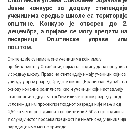
Општинска управа Сокобање објавила је
ученике
Јавни конкурс за доделу стипендија
средње
школе
ученицима средње школе са територије
у
општине. Конкурс је отворен до 2.
Сокобањ
децембра, а пријаве се могу предати на
писарници Општинске управе или
поштом.
Стипендије су намењене ученицима који имају
пребивалиште у Сокобањи, најмање годину дана пре уписа
у средњу школу. Право на стипендију имају ученици који се
уписују у први разред Средње школе „Бранислав Нушићˮ на
основу коначне ранг листе, као и ученици који настављају
школовање у другом, трећем или четвртом разреду, под
условом да им просек претходног разреда није мањи од
4,50 за четворогодишње профиле или 3,50 за трогодишње.
У случају истог просека предност ће имати онај ученик чија
породица има мање приходе.