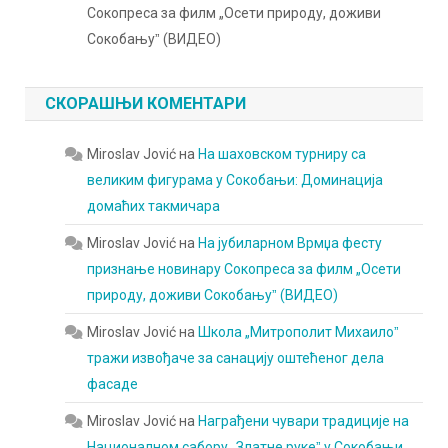
Сокопреса за филм „Осети природу, доживи
Сокобањуˮ (ВИДЕО)
СКОРАШЊИ КОМЕНТАРИ
Miroslav Jović
на
На шаховском турниру са
великим фигурама у Сокобањи: Доминација
домаћих такмичара
Miroslav Jović
на
На јубиларном Врмџа фесту
признање новинару Сокопреса за филм „Осети
природу, доживи Сокобањуˮ (ВИДЕО)
Miroslav Jović
на
Школа „Митрополит Михаилоˮ
тражи извођаче за санацију оштећеног дела
фасаде
Miroslav Jović
на
Награђени чувари традиције на
Националном сабору „Златне рукеˮ у Сокобањи