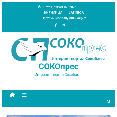
Skip
Петак, август 07, 2026
to
ЋИРИЛИЦА
LATINICA
content
Преузми мобилну апликацију
СОКОпрес
Интернет портал Сокобање
site mode button