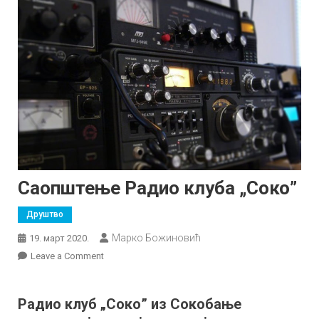
Саопштење Радио клуба „Соко”
Друштво
Марко Божиновић
19. март 2020.
on
Leave a Comment
Саопштење
Радио
Радио клуб „Соко” из Сокобање
клуба