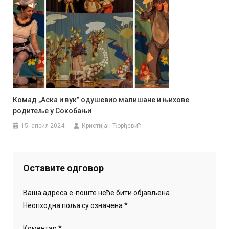
Комад „Аска и вук” одушевио малишане и њихове
родитеље у Сокобањи
15. април 2024.
Кристијан Ђорђевић
Оставите одговор
Ваша адреса е-поште неће бити објављена.
Неопходна поља су означена
*
Коментар
*