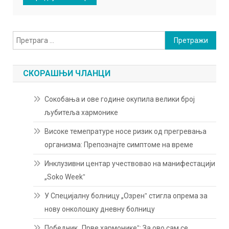
Претрага
за:
СКОРАШЊИ ЧЛАНЦИ
Сокобања и ове године окупила велики број
љубитеља хармонике
Високе темепратуре носе ризик од прегревања
организма: Препознајте симптоме на време
Инклузивни центар учествовао на манифестацији
„Soko Weekˮ
У Специјалну болницу „Озренˮ стигла опрема за
нову онколошку дневну болницу
Победник „Прве хармоникеˮ: За ово сам се