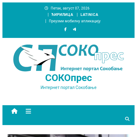
Skip
Петак, август 07, 2026
to
ЋИРИЛИЦА
LATINICA
content
Преузми мобилну апликацију
СОКОпрес
Интернет портал Сокобање
site mode button