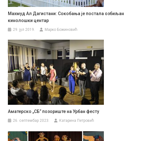
Махмуд Ал Дагистани: Сокобања је постала озбиљан
кинолошки центар
29. јул 2019.
Марко Божиновић
Аматерско „СБ” позориште на Урбан фесту
26. септембар 2023.
Катарина Петровић