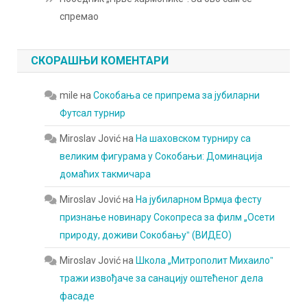
спремао
СКОРАШЊИ КОМЕНТАРИ
mile
на
Сокобања се припрема за јубиларни
Футсал турнир
Miroslav Jović
на
На шаховском турниру са
великим фигурама у Сокобањи: Доминација
домаћих такмичара
Miroslav Jović
на
На јубиларном Врмџа фесту
признање новинару Сокопреса за филм „Осети
природу, доживи Сокобањуˮ (ВИДЕО)
Miroslav Jović
на
Школа „Митрополит Михаилоˮ
тражи извођаче за санацију оштећеног дела
фасаде