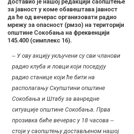
доставио је нашој редакцији саопштење
„Соко”
за јавност у коме обавештава јавност
да ће од вечерас организовати радио
мрежу за опасност (рмзо) на територији
општине Сокобања на фреквенцији
145.400 (симплекс 16).
‒ У ову акцију укључени су сви чланови
радио клуба и ловци који поседују
радио станице који ће бити на
располагању Скупштини општине
Сокобања и Штабу за ванредне
ситуације општине Сокобања. Прва
прозивка биће вечерас у 18 часова ‒
стоји у саопштењу достављеном нашој