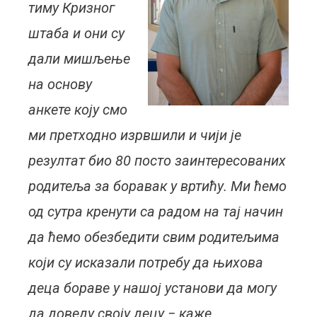
тиму Кризног
штаба и они су
дали мишљење
на основу
анкете коју смо
ми претходно изрвшили и чији је
резултат био 80 посто заинтересованих
родитеља за боравак у вртићу. Ми ћемо
од сутра кренути са радом на тај начин
да ћемо обезбедити свим родитељима
који су исказали потребу да њихова
деца бораве у нашој установи да могу
да доведу своју децу − каже