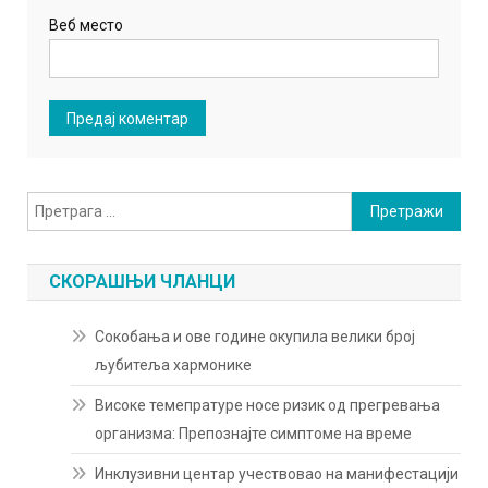
Веб место
Претрага
за:
СКОРАШЊИ ЧЛАНЦИ
Сокобања и ове године окупила велики број
љубитеља хармонике
Високе темепратуре носе ризик од прегревања
организма: Препознајте симптоме на време
Инклузивни центар учествовао на манифестацији