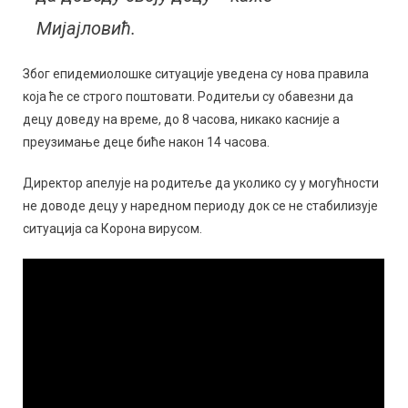
Мијајловић.
Због епидемиолошке ситуације уведена су нова правила
која ће се строго поштовати. Родитељи су обавезни да
децу доведу на време, до 8 часова, никако касније а
преузимање деце биће након 14 часова.
Директор апелује на родитеље да уколико су у могућности
не доводе децу у наредном периоду док се не стабилизује
ситуација са Корона вирусом.