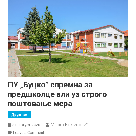
ПУ „Буцко” спремна за
предшколце али уз строго
поштовање мера
Друштво
Марко Божиновић
31. август 2020.
on
Leave a Comment