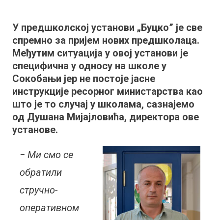
ПУ
„Буцко”
У предшколској установи „Буцко” је све
спремна
спремно за пријем нових предшколаца.
за
предшколце
Међутим ситуација у овој установи је
али
специфична у односу на школе у
уз
Сокобањи јер не постоје јасне
строго
инструкције ресорног министарства као
поштовање
што је то случај у школама, сазнајемо
мера
од Душана Мијајловића, директора ове
установе.
− Ми смо се
обратили
стручно-
оперативном