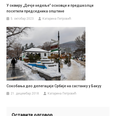
У оквиру „Дечје недеље” основци и предшколци
посетили председника општине
5. октобар 2023.
Катарина Петровић
Сокобања део делегације Србије на састанку у Бакуу
21. децембар 2018.
Катарина Петровић
Оставите одговор