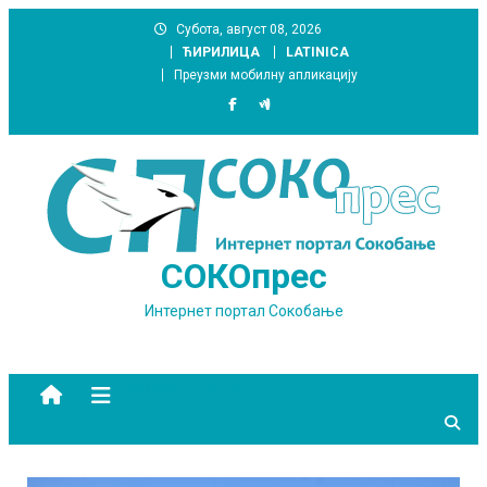
Skip
Субота, август 08, 2026
to
ЋИРИЛИЦА
LATINICA
content
Преузми мобилну апликацију
СОКОпрес
Интернет портал Сокобање
site mode button