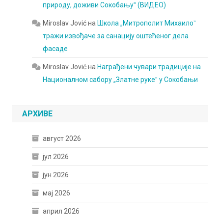
природу, доживи Сокобањуˮ (ВИДЕО)
Miroslav Jović
на
Школа „Митрополит Михаилоˮ
тражи извођаче за санацију оштећеног дела
фасаде
Miroslav Jović
на
Награђени чувари традиције на
Националном сабору „Златне рукеˮ у Сокобањи
АРХИВЕ
август 2026
јул 2026
јун 2026
мај 2026
април 2026