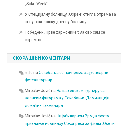
„Soko Weekˮ
У Специјалну болницу „Озренˮ стигла опрема за
нову онколошку дневну болницу
Победник „Прве хармоникеˮ: За ово сам се
спремао
СКОРАШЊИ КОМЕНТАРИ
mile
на
Сокобања се припрема за јубиларни
Футсал турнир
Miroslav Jović
на
На шаховском турниру са
великим фигурама у Сокобањи: Доминација
домаћих такмичара
Miroslav Jović
на
На јубиларном Врмџа фесту
признање новинару Сокопреса за филм „Осети