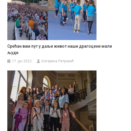
Срећан вам пут у даљи живот наши драгоцени мали
људи
17. јун 2022.
Катарина Петровић