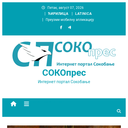
Skip
Петак, август 07, 2026
to
ЋИРИЛИЦА
LATINICA
content
Преузми мобилну апликацију
СОКОпрес
Интернет портал Сокобање
site mode button