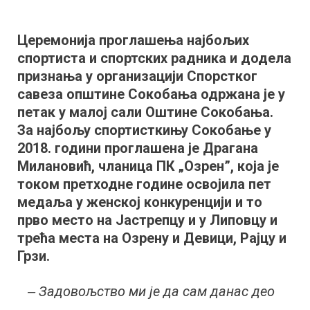
Проглашени
најбољи
Церемонија проглашења најбољих
спортисти
спортиста и спортских радника и додела
и
спортски
признања у организацији Спорстког
радници
савеза општине Сокобања одржана је у
за
петак у малој сали Оштине Сокобања.
2018.
За најбољу спортисткињу Сокобање у
годину
2018. години проглашена је Драгана
Милановић, чланица ПК „Озрен”, која је
током претходне године освојила пет
медаља у женској конкуренцији и то
прво место на Јастрепцу и у Липовцу и
трећа места на Озрену и Девици, Рајцу и
Грзи.
‒ Задовољство ми је да сам данас део