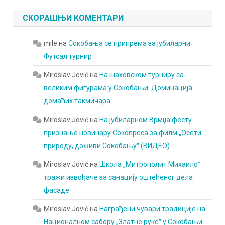
СКОРАШЊИ КОМЕНТАРИ
mile
на
Сокобања се припрема за јубиларни
Футсал турнир
Miroslav Jović
на
На шаховском турниру са
великим фигурама у Сокобањи: Доминација
домаћих такмичара
Miroslav Jović
на
На јубиларном Врмџа фесту
признање новинару Сокопреса за филм „Осети
природу, доживи Сокобањуˮ (ВИДЕО)
Miroslav Jović
на
Школа „Митрополит Михаилоˮ
тражи извођаче за санацију оштећеног дела
фасаде
Miroslav Jović
на
Награђени чувари традиције на
Националном сабору „Златне рукеˮ у Сокобањи