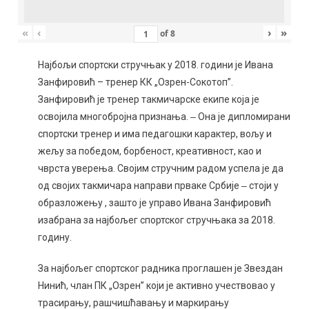
«
‹
›
»
of
8
Најбољи спортски стручњак у 2018. години је Ивана
Занфировић – тренер КК „Озрен-Сокотоп”.
Занфировић је тренер такмичарске екипе која је
освојила многобројна признања. ‒ Она је дипломирани
спортски тренер и има педагошки карактер, вољу и
жељу за победом, борбеност, креативност, као и
чврста уверења. Својим стручним радом успела је да
од својих такмичара направи прваке Србије ‒ стоји у
образложењу , зашто је управо Ивана Занфировић
изабрана за најбољег спортског стручњака за 2018.
годину.
За најбољег спортског радника проглашен је Звездан
Нинић, члан ПК „Озрен” који је активно учествовао у
трасирању, рашчишћавању и маркирању