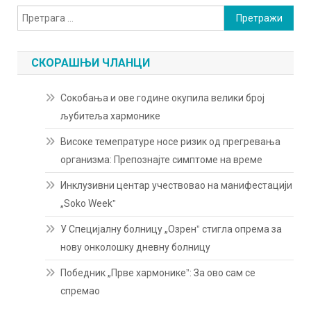
Претрага
за:
СКОРАШЊИ ЧЛАНЦИ
Сокобања и ове године окупила велики број
љубитеља хармонике
Високе темепратуре носе ризик од прегревања
организма: Препознајте симптоме на време
Инклузивни центар учествовао на манифестацији
„Soko Weekˮ
У Специјалну болницу „Озренˮ стигла опрема за
нову онколошку дневну болницу
Победник „Прве хармоникеˮ: За ово сам се
спремао