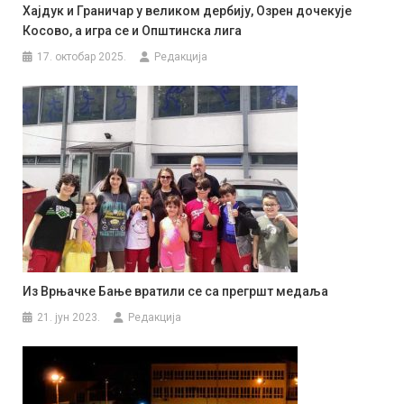
Хајдук и Граничар у великом дербију, Озрен дочекује
Косово, а игра се и Општинска лига
17. октобар 2025.
Редакција
Из Врњачке Бање вратили се са прегршт медаља
21. јун 2023.
Редакција