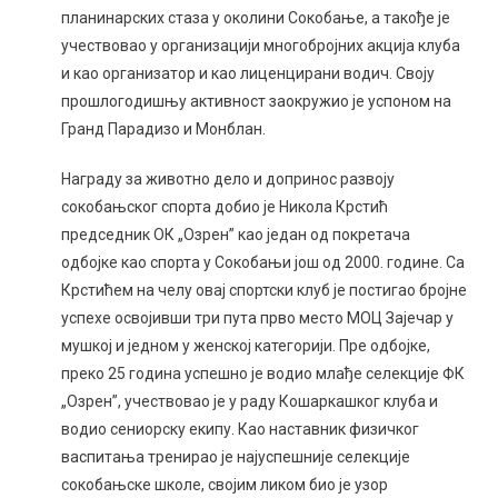
планинарских стаза у околини Сокобање, а такође је
учествовао у организацији многобројних акција клуба
и као организатор и као лиценцирани водич. Своју
прошлогодишњу активност заокружио је успоном на
Гранд Парадизо и Монблан.
Награду за животно дело и допринос развоју
сокобањског спорта добио је Никола Крстић
председник ОК „Озрен” као један од покретача
одбојке као спорта у Сокобањи још од 2000. године. Са
Крстићем на челу овај спортски клуб је постигао бројне
успехе освојивши три пута прво место МОЦ Зајечар у
мушкој и једном у женској категорији. Пре одбојке,
преко 25 година успешно је водио млађе селекције ФК
„Озрен”, учествовао је у раду Кошаркашког клуба и
водио сениорску екипу. Као наставник физичког
васпитања тренирао је најуспешније селекције
сокобањске школе, својим ликом био је узор