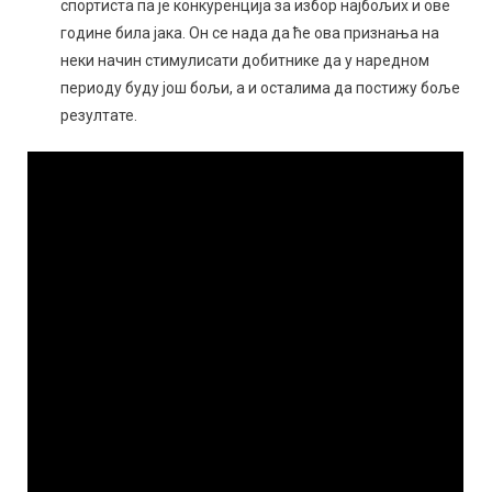
спортиста па је конкуренција за избор најбољих и ове
године била јака. Он се нада да ће ова признања на
неки начин стимулисати добитнике да у наредном
периоду буду још бољи, а и осталима да постижу боље
резултате.