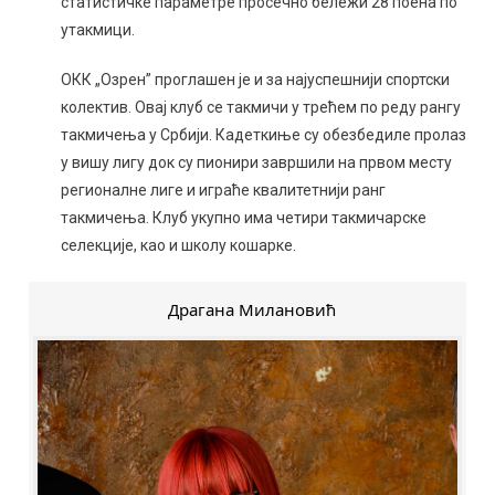
статистичке параметре просечно бележи 28 поена по
утакмици.
ОКК „Озрен” проглашен је и за најуспешнији спортски
колектив. Овај клуб се такмичи у трећем по реду рангу
такмичења у Србији. Кадеткиње су обезбедиле пролаз
у вишу лигу док су пионири завршили на првом месту
регионалне лиге и играће квалитетнији ранг
такмичења. Клуб укупно има четири такмичарске
селекције, као и школу кошарке.
Драгана Милановић