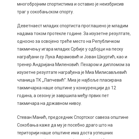
многобројним спортистима и оставио је неизбрисив
траг у сокобањском спорту.
Деветнаест младих спортиста проглашено је младим
надама током протекле године. За изузетне резултате,
односно за освојено треће место на Републичком
такмичењу игара младих Србије у одбојци на песку
награђани су Лука Аврамовић и Јован Шкуртић, као и
тренер Андријана Миленовић. Пехаром и дипломом за
изузетне резултате награђена је Миа Милисављевић
чланица ТК „Лапчевић”. Миа је најбоље пласирана
такмичарка наше општине у конкуренцији до 12
година, а сезону је завршила међу првих пет
такмичара на државном нивоу.
Стеван Манић, председник Спортског савеза општине
Сокобања каже да му је посебно драго што на
територији наше општине има доста успешних