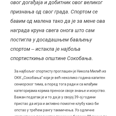
овог догађаја и добитник овог великог
признања од свог града. Спортом се
бавим од малена тако да је за мене ова
награда круна свега онога што сам
постигла у досадашњем бављењу
спортом ‒ истакла је најбоља
спортисткиња општине Сокобања.
За најбољег спортисту проглашен је Никола Милић из
ОКК „Сокобања” који је већ неколико година капитен
сениорског тима, а поред тога ради и са млађим
категоријама којима преноси своје знање и искуство.
Важан податак је и то да је у својој 39-ој години
пристао да игра и активно помогне клубу како би
опстао у трећем рангу такмичења. Уз одличне