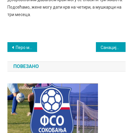
Подсећамо, жене могу дати крв на четири, а мушкарци на
три месеца.
Кретање
Перо младих стваралаца задивило жири: Међу њима су будући књижевници
Санација моста на Лептерији град не кошта ништа: Након пода, радиће се и ограда
чланка
ПОВЕЗАНО