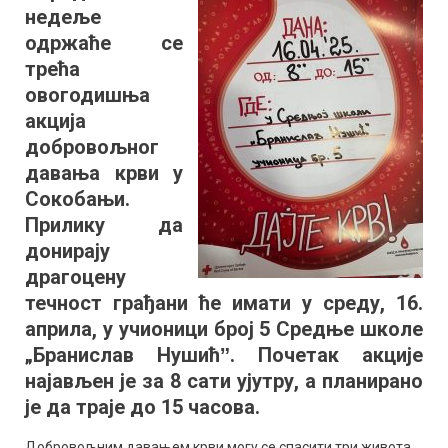
недеље
Трећа
овогодишња
одржаће се
акција
трећа
добровољно
овогодишња
давања
акција
крви
добровољног
давања крви у
Сокобањи.
Прилику да
донирају
драгоцену
течност грађани ће имати у среду, 16.
априла, у учионици број 5 Средње школе
„Бранислав Нушићˮ. Почетак акције
најављен је за 8 сати ујутру, а планирано
је да траје до 15 часова.
Добровољним давањем крви могу се спасити три живота.