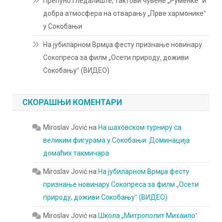
Препуно гледалиште, тактови чувене „Руменкеˮ и
добра атмосфера на отварању „Прве хармоникеˮ
у Сокобањи
На јубиларном Врмџа фесту признање новинару
Сокопреса за филм „Осети природу, доживи
Сокобањуˮ (ВИДЕО)
СКОРАШЊИ КОМЕНТАРИ
Miroslav Jović
на
На шаховском турниру са
великим фигурама у Сокобањи: Доминација
домаћих такмичара
Miroslav Jović
на
На јубиларном Врмџа фесту
признање новинару Сокопреса за филм „Осети
природу, доживи Сокобањуˮ (ВИДЕО)
Miroslav Jović
на
Школа „Митрополит Михаилоˮ