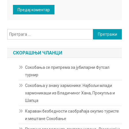
Претрага
за:
СКОРАШЊИ ЧЛАНЦИ
Сокобања се припрема за јубиларни Футсал
турнир
Сокобања у знаку хармонике: Најбољи млади
хармоникаши из Владичиног Хана, Прокупља и
Шапца
Караван безбедности саобраћаја окупио туристе
и мештане Сокобање