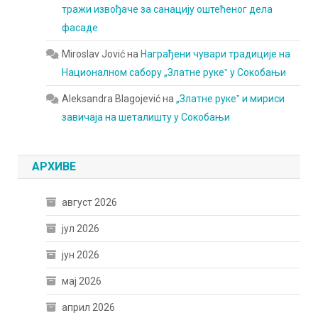
тражи извођаче за санацију оштећеног дела
фасаде
Miroslav Jović
на
Награђени чувари традиције на
Националном сабору „Златне рукеˮ у Сокобањи
Aleksandra Blagojević
на
„Златне рукеˮ и мириси
завичаја на шеталишту у Сокобањи
АРХИВЕ
август 2026
јул 2026
јун 2026
мај 2026
април 2026