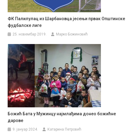
ФК Палилулац из Шарбановца јесењи првак Општинске
фудбалске лиге
25. новембар 2019.
Марко Божиновић
Божић Бата у Мужинцу најмлађима донео божићне
дарове
9. јануар 2024.
Катарина Петровић