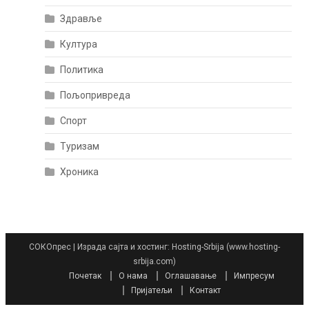
Здравље
Култура
Политика
Пољопривреда
Спорт
Туризам
Хроника
СОКОпрес
|
Израда сајта и хостинг: Hosting-Srbija (www.hosting-
srbija.com)
Почетак
О нама
Оглашавање
Импресум
Пријатељи
Контакт