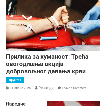
Прилика за хуманост: Трећа
овогодишња акција
добровољног давања крви
Друштво
Редакција
on
11. април 2025.
Leave a Comment
Прилика
за
Наредне
хуманост: