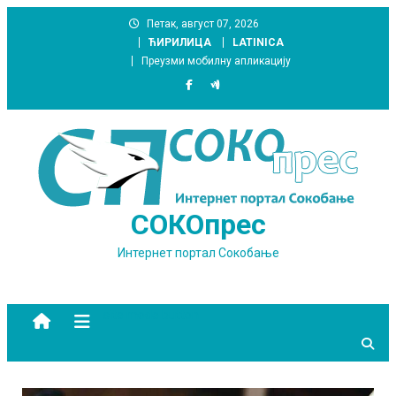
Skip
Петак, август 07, 2026
to
ЋИРИЛИЦА
LATINICA
content
Преузми мобилну апликацију
СОКОпрес
Интернет портал Сокобање
site mode button