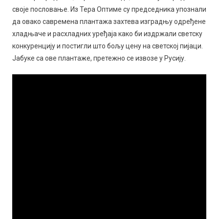
своје пословање. Из Тера Оптиме су председника упознали
да овако савремена плантажа захтева изградњу одређене
хладњаче и расхладних уређаја како би издржали светску
конкуренцију и постигли што бољу цену на светској пијаци.
Јабуке са ове плантаже, претежно се извозе у Русију.