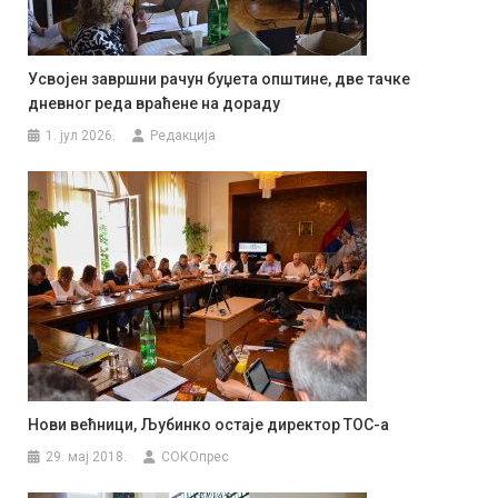
Усвојен завршни рачун буџета општине, две тачке
дневног реда враћене на дораду
1. јул 2026.
Редакција
Нови већници, Љубинко остаје директор ТОС-а
29. мај 2018.
СОКОпрес