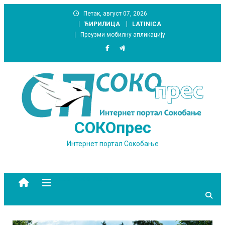
Skip
Петак, август 07, 2026
to
ЋИРИЛИЦА
LATINICA
content
Преузми мобилну апликацију
СОКОпрес
Интернет портал Сокобање
site mode button