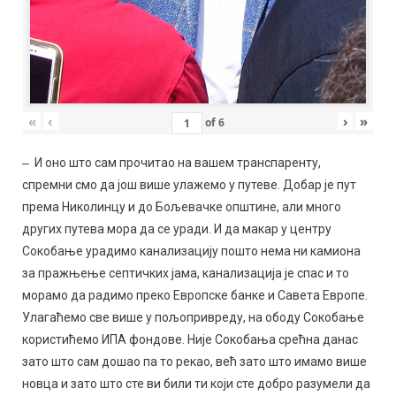
«
‹
›
»
of
6
‒ И оно што сам прочитао на вашем транспаренту,
спремни смо да још више улажемо у путеве. Добар је пут
према Николинцу и до Бољевачке општине, али много
других путева мора да се уради. И да макар у центру
Сокобање урадимо канализацију пошто нема ни камиона
за пражњење септичких јама, канализација је спас и то
морамо да радимо преко Европске банке и Савета Европе.
Улагаћемо све више у пољопривреду, на ободу Сокобање
користићемо ИПА фондове. Није Сокобања срећна данас
зато што сам дошао па то рекао, већ зато што имамо више
новца и зато што сте ви били ти који сте добро разумели да