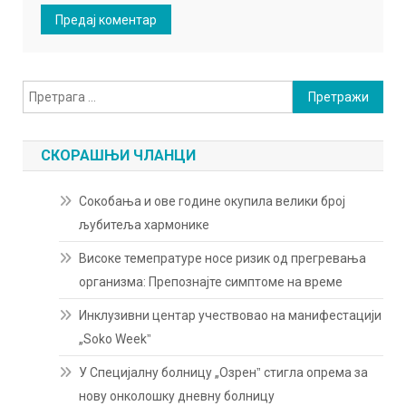
Претрага
за:
СКОРАШЊИ ЧЛАНЦИ
Сокобања и ове године окупила велики број
љубитеља хармонике
Високе темепратуре носе ризик од прегревања
организма: Препознајте симптоме на време
Инклузивни центар учествовао на манифестацији
„Soko Weekˮ
У Специјалну болницу „Озренˮ стигла опрема за
нову онколошку дневну болницу