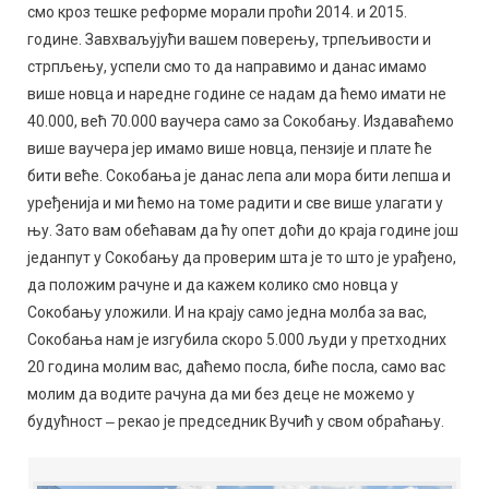
смо кроз тешке реформе морали проћи 2014. и 2015.
године. Завхваљујући вашем поверењу, трпељивости и
стрпљењу, успели смо то да направимо и данас имамо
више новца и наредне године се надам да ћемо имати не
40.000, већ 70.000 ваучера само за Сокобању. Издаваћемо
више ваучера јер имамо више новца, пензије и плате ће
бити веће. Сокобања је данас лепа али мора бити лепша и
уређенија и ми ћемо на томе радити и све више улагати у
њу. Зато вам обећавам да ћу опет доћи до краја године још
једанпут у Сокобању да проверим шта је то што је урађено,
да положим рачуне и да кажем колико смо новца у
Сокобању уложили. И на крају само једна молба за вас,
Сокобања нам је изгубила скоро 5.000 људи у претходних
20 година молим вас, даћемо посла, биће посла, само вас
молим да водите рачуна да ми без деце не можемо у
будућност ‒ рекао је председник Вучић у свом обраћању.