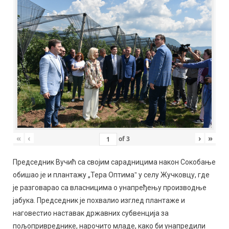
«
‹
›
»
of
3
Председник Вучић са својим сарадницима након Сокобање
обишао је и плантажу „Тера Оптимаˮ у селу Жучковцу, где
је разговарао са власницима о унапређењу производње
јабука. Председник је похвалио изглед плантаже и
наговестио наставак државних субвенција за
пољопривреднике, нарочито младе, како би унапредили