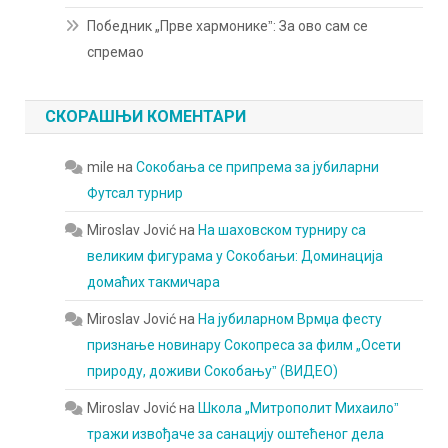
Победник „Прве хармоникеˮ: За ово сам се
спремао
СКОРАШЊИ КОМЕНТАРИ
mile
на
Сокобања се припрема за јубиларни
Футсал турнир
Miroslav Jović
на
На шаховском турниру са
великим фигурама у Сокобањи: Доминација
домаћих такмичара
Miroslav Jović
на
На јубиларном Врмџа фесту
признање новинару Сокопреса за филм „Осети
природу, доживи Сокобањуˮ (ВИДЕО)
Miroslav Jović
на
Школа „Митрополит Михаилоˮ
тражи извођаче за санацију оштећеног дела