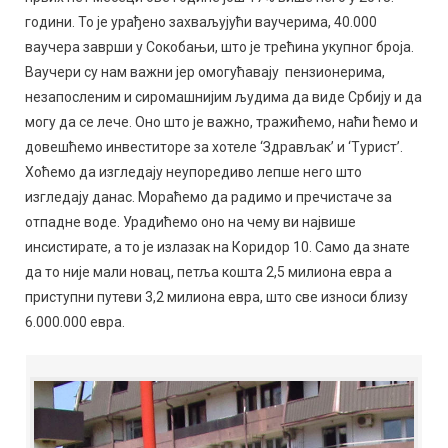
години. То је урађено захваљујући ваучерима, 40.000
ваучера заврши у Сокобањи, што је трећина укупног броја.
Ваучери су нам важни јер омогућавају пензионерима,
незапосленим и сиромашнијим људима да виде Србију и да
могу да се лече. Оно што је важно, тражићемо, наћи ћемо и
довешћемо инвеститоре за хотеле ‘Здрављак’ и ‘Турист’.
Хоћемо да изгледају неупоредиво лепше него што
изгледају данас. Мораћемо да радимо и пречистаче за
отпадне воде. Урадићемо оно на чему ви највише
инсистирате, а то је излазак на Коридор 10. Само да знате
да то није мали новац, петља кошта 2,5 милиона евра а
приступни путеви 3,2 милиона евра, што све износи близу
6.000.000 евра.