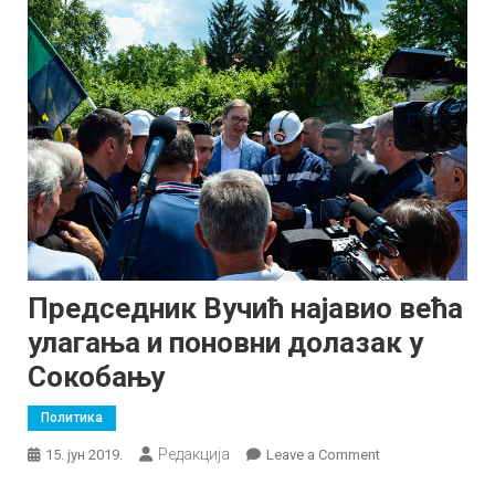
Председник Вучић најавио већа
улагања и поновни долазак у
Сокобању
Политика
Редакција
on
15. јун 2019.
Leave a Comment
Председник