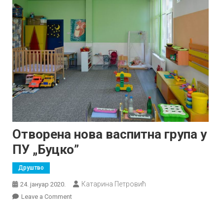
Отворена нова васпитна група у
ПУ „Буцко”
Друштво
Катарина Петровић
24. јануар 2020.
on
Leave a Comment
Отворена
нова