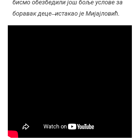
бисмо обезбедили још боље услове за
боравак деце ̶ истакао је Мијајловић.