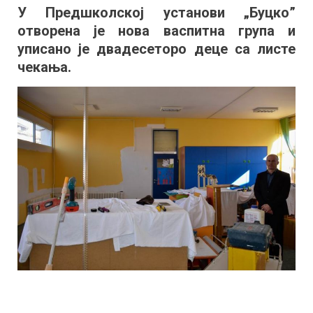
У Предшколској установи „Буцко”
васпитна
отворена је нова васпитна група и
група
у
уписано је двадесеторо деце са листе
ПУ
чекања.
„Буцко”