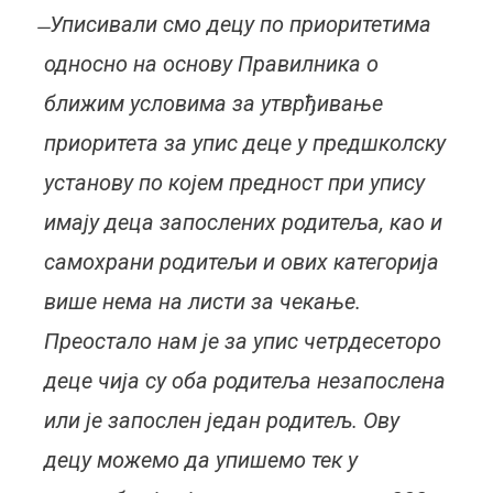
̶ Уписивали смо децу по приоритетима
односно на основу Правилника о
ближим условима за утврђивање
приоритета за упис деце у предшколску
установу по којем предност при упису
имају деца запослених родитеља, као и
самохрани родитељи и ових категорија
више нема на листи за чекање.
Преостало нам је за упис четрдесеторо
деце чија су оба родитеља незапослена
или је запослен један родитељ. Ову
децу можемо да упишемо тек у