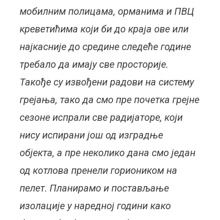
мобилним полицама, орманима и ПВЦ
креветићима који би до краја ове или
најкасније до средине следеће године
требало да имају све просторије.
Такође су извођени радови на систему
грејања, тако да смо пре почетка грејне
сезоне испрали све радијаторе, који
нису испирани још од изградње
објекта, а пре неколико дана смо један
од котлова пренели гориоником на
пелет. Планирамо и постављање
изолације у наредној години како