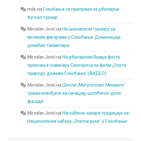
mile
на
Сокобања се припрема за јубиларни
Футсал турнир
Miroslav Jović
на
На шаховском турниру са
великим фигурама у Сокобањи: Доминација
домаћих такмичара
Miroslav Jović
на
На јубиларном Врмџа фесту
признање новинару Сокопреса за филм „Осети
природу, доживи Сокобањуˮ (ВИДЕО)
Miroslav Jović
на
Школа „Митрополит Михаилоˮ
тражи извођаче за санацију оштећеног дела
фасаде
Miroslav Jović
на
Награђени чувари традиције на
Националном сабору „Златне рукеˮ у Сокобањи