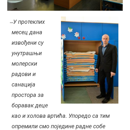
̶ У протеклих
месец дана
извођени су
унутрашњи
молерски
радови и
санација
простора за
боравак деце
као и холова вртића. Упоредо са тим
опремили смо поједине радне собе