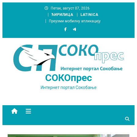
Skip
Петак, август 07, 2026
to
ЋИРИЛИЦА
LATINICA
content
Преузми мобилну апликацију
СОКОпрес
Интернет портал Сокобање
site mode button