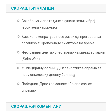
СКОРАШЊИ ЧЛАНЦИ
Сокобања и ове године окупила велики број
љубитеља хармонике
Високе темепратуре носе ризик од прегревања
организма: Препознајте симптоме на време
Инклузивни центар учествовао на манифестацији
„Soko Weekˮ
У Специјалну болницу „Озренˮ стигла опрема за
нову онколошку дневну болницу
Победник „Прве хармоникеˮ: За ово сам се
спремао
СКОРАШЊИ КОМЕНТАРИ