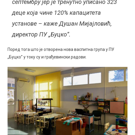
септембру јер је тренутно уписано 323
деце која чине 120% капацитета
установе – каже Душан Мијајловић,
директор ПУ „Буцко”.
Поред тога што је отворена нова васпитна група у ПУ
„Буцко” у току су и грађевински радови.