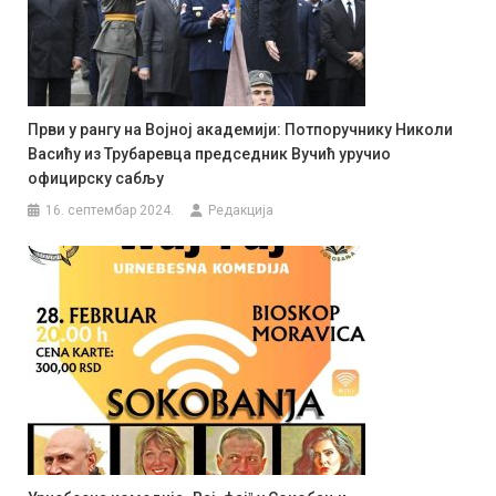
Први у рангу на Војној академији: Потпоручнику Николи
Васићу из Трубаревца председник Вучић уручио
официрску сабљу
16. септембар 2024.
Редакција