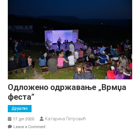
Одложено одржавање „Врмџа
феста”
Друштво
Катарина Петровић
17. јул 2020.
on
Leave a Comment
Одложено