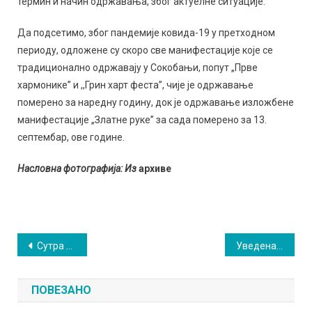
термин и начин одржавања, због актуелне ситуације.
Да подсетимо, због пандемије ковида-19 у претходном
периоду, одложене су скоро све манифестације које се
традиционално одржавају у Сокобањи, попут „Прве
хармонике” и ,,Грин харт феста”, чије је одржавање
померено за наредну годину, док је одржавање изложбене
манифестације „Златне руке” за сада померено за 13.
септембар, ове године.
Насловна фотографија: Из
архиве
Кретање
Сутра отежано водоснабдевање
Уведена ванредна ситуација у општини Сокобања
чланка
ПОВЕЗАНО