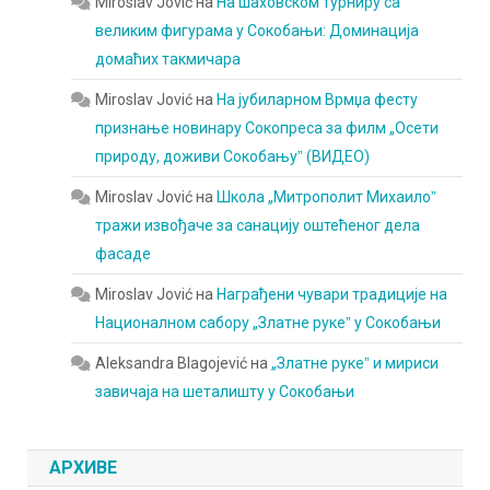
Miroslav Jović
на
На шаховском турниру са
великим фигурама у Сокобањи: Доминација
домаћих такмичара
Miroslav Jović
на
На јубиларном Врмџа фесту
признање новинару Сокопреса за филм „Осети
природу, доживи Сокобањуˮ (ВИДЕО)
Miroslav Jović
на
Школа „Митрополит Михаилоˮ
тражи извођаче за санацију оштећеног дела
фасаде
Miroslav Jović
на
Награђени чувари традиције на
Националном сабору „Златне рукеˮ у Сокобањи
Aleksandra Blagojević
на
„Златне рукеˮ и мириси
завичаја на шеталишту у Сокобањи
АРХИВЕ