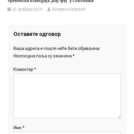
Урнебесна комедија „Вај-фајˮ у Сокобањи
22. фебруар 2024.
Катарина Петровић
Оставите одговор
Ваша адреса е-поште неће бити објављена.
Неопходна поља су означена
*
Коментар
*
Име
*