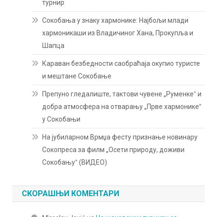
турнир
Сокобања у знаку хармонике: Најбољи млади
хармоникаши из Владичиног Хана, Прокупља и
Шапца
Караван безбедности саобраћаја окупио туристе
и мештане Сокобање
Препуно гледалиште, тактови чувене „Руменкеˮ и
добра атмосфера на отварању „Прве хармоникеˮ
у Сокобањи
На јубиларном Врмџа фесту признање новинару
Сокопреса за филм „Осети природу, доживи
Сокобањуˮ (ВИДЕО)
СКОРАШЊИ КОМЕНТАРИ