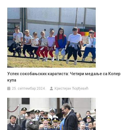
Успех сокобањских каратиста: Четири медаље са Копер
купа
25. септембар 2024.
Кристијан Ђорђевић