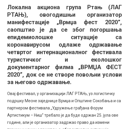
одржавање
Локална акциона група Ртањ (ЛАГ
„Врмџа
РТАЊ), овогодишњи организатор
феста”
манифестације „Врмџа фест 2020”,
саопштио је да се због погоршања
епидемиолошке ситуације са
коронавирусом одлаже одржавање
четвртог интернационалног фестивала
туристичког и еколошког
документарног филма „ВРМЏА ФЕСТ
2020”, док се не створе повољни услови
за његово одржавање.
Овај фестивал, у организацији ЛАГ РТАЊ, уз логистичку
подршку Месне заједнице Врмџа и Општине Сокобања и са
партнером фестивала „Удружење грађана Форум
Артистикум – Ниш” требало је да буде одржан 25. јула ове
године, али је организатор задржао право да измени