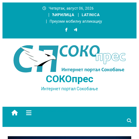
Skip
Четвртак, август 06, 2026
to
ЋИРИЛИЦА
LATINICA
content
Преузми мобилну апликацију
СОКОпрес
Интернет портал Сокобање
site mode button