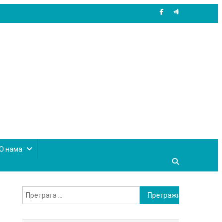
site mode button
О нама
Претрага
за: