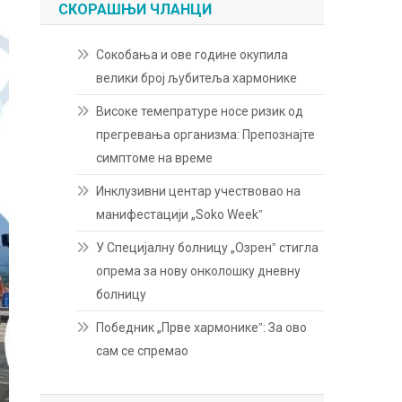
СКОРАШЊИ ЧЛАНЦИ
Сокобања и ове године окупила
велики број љубитеља хармонике
Високе темепратуре носе ризик од
прегревања организма: Препознајте
симптоме на време
Инклузивни центар учествовао на
манифестацији „Soko Weekˮ
У Специјалну болницу „Озренˮ стигла
опрема за нову онколошку дневну
болницу
Победник „Прве хармоникеˮ: За ово
сам се спремао