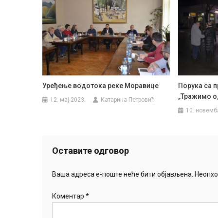
Уређење водотока реке Моравице
Порука са п
„Тражимо о
12. мај 2023.
Катарина Петровић
10. новемб
Оставите одговор
Ваша адреса е-поште неће бити објављена.
Неопхо
Коментар
*