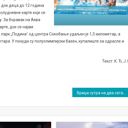
 док деца до 12 година
полудневне карте које се
у. За боравак на Аква
арте, док се најам
 парк „Подинаˮ од центра Сокобање удаљен је 1,5 километар, а
тара. У понуди су полуолимпијски базен, купалиште за одрасле и
Текст: К. Ђ; Ј. 
Врмџа сутра на два сата без струје