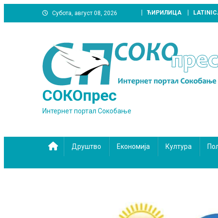
Skip
ЋИРИЛИЦА
LATINIC
Субота, август 08, 2026
to
content
СОКОпрес
Интернет портал Сокобање
Друштво
Економија
Култура
По