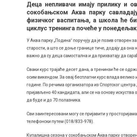
Деца непливачи имају прилику и о
беспла
сокобањском Аква парку савладај
школа
пливањ
физичког васпитања, а школа ће би
циклус тренинга почеће у понедељак, 1
У Аква парку „Подинаˮ поручују да је позив отворен з
старости, а што се доње границе тиче, додају да она 
важно да су деца самостална и да прихватају да сара
Сваки курс трајаће десет дана, а тренинзи ће се одр
осим викендом. За овај бесплатни курс влада велико
године. По речима организатора из Спортског центра „
пријављено 40 кандидата, али се на основу искуства о
да буде и до 70 полазника.
Сви заинтересовани могу се пријавити у просторијама
телефонски путем (018/833-978).
Купалишна сезона у сокобањском Аква парку отворена 