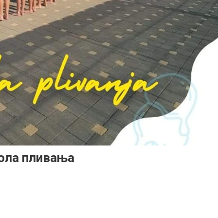
ола пливања
љка