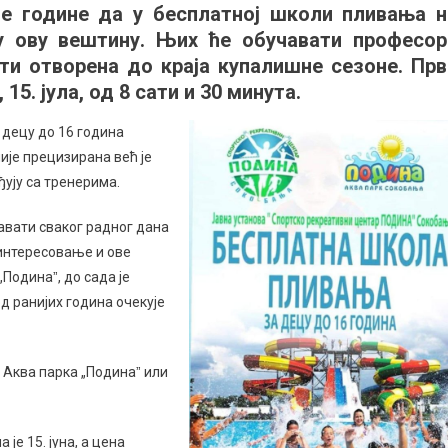
ве године да у бесплатној школи пливања н
тна
у ову вештину. Њих ће обучавати професор
а
ти отворена до краја купалишне сезоне. Прв
5. јула, од 8 сати и 30 минута.
а децу до 16 година
није прецизирана већ је
ђују са тренерима.
жавати сваког радног дана
 интересовање и ове
Подинаˮ, до сада је
д ранијих година очекује
 Аква парка „Подинаˮ или
је 15. јуна, а цена