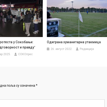
ротеста у Сокобањи:
Одиграна хуманитарна утакмица
дговорност и правдуˮ
26. август 2022.
Редакција
ар 2025.
СОКОпрес
дна поља су означена
*