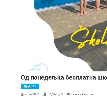
Од понедељка бесплатна шк
Друштво
Редакција
on
9. јул 2024.
Leave a Comment
Од
понеде