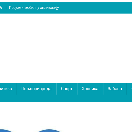
A
Преузми мобилну апликацију
литика
Пољопривреда
Спорт
Хроника
Забава