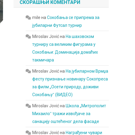
СКОРАШЊИ КОМЕНТАРИ
mile
на
Сокобања се припрема за
јубиларни Футсал турнир
Miroslav Jović
на
На шаховском
турниру са великим фигурама у
Сокобањи: Доминација домаћих
такмичара
Miroslav Jović
на
На јубиларном Врмџа
фесту признање новинару Сокопреса
за филм „Осети природу, доживи
Сокобањуˮ (ВИДЕО)
Miroslav Jović
на
Школа „Митрополит
Михаилоˮ тражи извођаче за
санацију оштећеног дела фасаде
Miroslav Jović
на
Награђени чувари