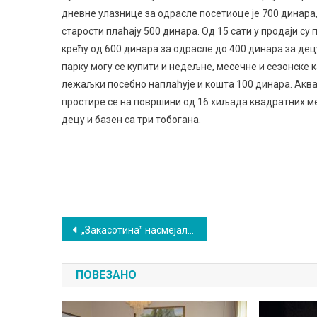
дневне улазнице за одрасле посетиоце је 700 динара,
старости плаћају 500 динара. Од 15 сати у продаји су 
крећу од 600 динара за одрасле до 400 динара за дец
парку могу се купити и недељне, месечне и сезонске к
лежаљки посебно наплаћује и кошта 100 динара. Аква
простире се на површини од 16 хиљада квадратних ме
децу и базен са три тобогана.
Кретање
„Закасотинаˮ насмејала сокобањску публику: На „Врелуˮ око хиљаду људи
чланка
ПОВЕЗАНО