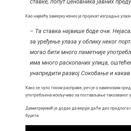
ставке, попут ценовника јавних пред
Као највећу замерку изнео је пројекат изградње улаз
– Та ставка највише боде очи. Нејаса
за уређење улаза у облику неког порт
могао бити много паметније употребљ
има много раскопаних улица, оштеће
унапредити развој Сокобање и какав ј
Како се чуло током расправе, реч је о наменским сред
употребљена искључиво за постављање такозваног у
Димитријевић је додао да верује да ће део предлога 
буџета.