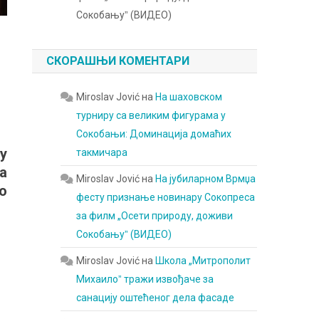
Сокобањуˮ (ВИДЕО)
СКОРАШЊИ КОМЕНТАРИ
Miroslav Jović
на
На шаховском
турниру са великим фигурама у
Сокобањи: Доминација домаћих
у
такмичара
а
Miroslav Jović
на
На јубиларном Врмџа
о
фесту признање новинару Сокопреса
за филм „Осети природу, доживи
Сокобањуˮ (ВИДЕО)
Miroslav Jović
на
Школа „Митрополит
Михаилоˮ тражи извођаче за
санацију оштећеног дела фасаде