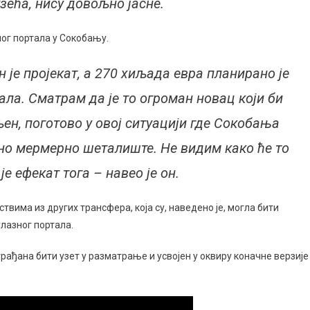
узећа, нису довољно јасне.
ног портала у Сокобању.
н је пројекат, а 270 хиљада евра планирано је
ала. Сматрам да је то огроман новац који би
ен, поготово у овој ситуацији где Сокобања
но мермерно шеталиште. Не видим како ће то
е ефекат тога – навео је он.
ствима из других трансфера, која су, наведено је, могла бити
лазног портала.
грађана бити узет у разматрање и усвојен у оквиру коначне верзије