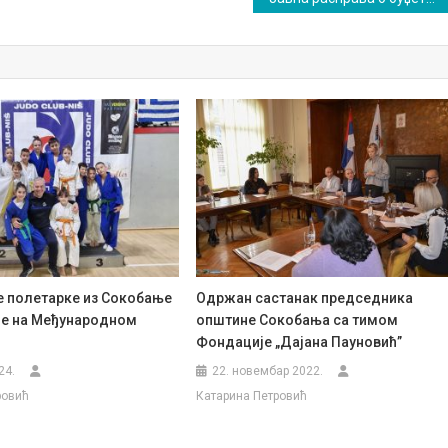
 полетарке из Сокобање
Одржан састанак председника
је на Међународном
општине Сокобања са тимом
Фондације „Дајана Пауновић”
24.
22. новембар 2022.
ровић
Катарина Петровић