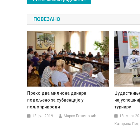
чланка
ПОВЕЗАНО
Преко два милиона динара
Џудисткиње
подељено за субвенције у
најуспешни
пољопривреди
турниру
18. јул 2019.
Марко Божиновић
18. март 20
Катарина Пет