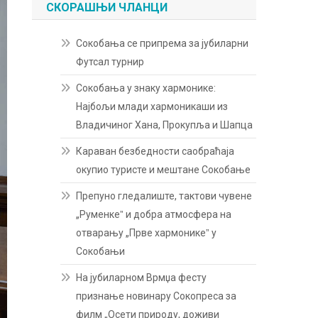
СКОРАШЊИ ЧЛАНЦИ
Сокобања се припрема за јубиларни
Футсал турнир
Сокобања у знаку хармонике:
Најбољи млади хармоникаши из
Владичиног Хана, Прокупља и Шапца
Караван безбедности саобраћаја
окупио туристе и мештане Сокобање
Препуно гледалиште, тактови чувене
„Руменкеˮ и добра атмосфера на
отварању „Прве хармоникеˮ у
Сокобањи
На јубиларном Врмџа фесту
признање новинару Сокопреса за
филм „Осети природу, доживи