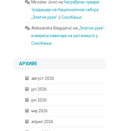
Miroslav Jović
на
Награђени чувари
традиције на Националном сабору
„Златне рукеˮ у Сокобањи
Aleksandra Blagojević
на
„Златне рукеˮ
и мириси завичаја на шеталишту у
Сокобањи
АРХИВЕ
август 2026
јул 2026
јун 2026
мај 2026
април 2026