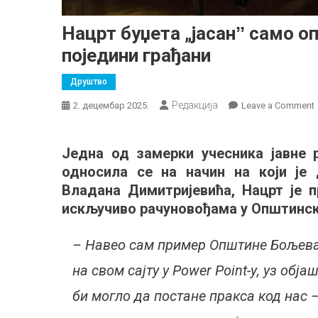
Нацрт буџета „јасанˮ само 
поједини грађани
Друштво
Редакција
2. децембар 2025.
Leave a Comment
Једна од замерки учесника јавне 
„
односила се на начин на који је
Владана Димитријевића, Нацрт је 
искључиво рачуновођама у Општинск
– Навео сам пример Општине Бољевац
на свом сајту у Power Point-у, уз об
би могло да постане пракса код нас –