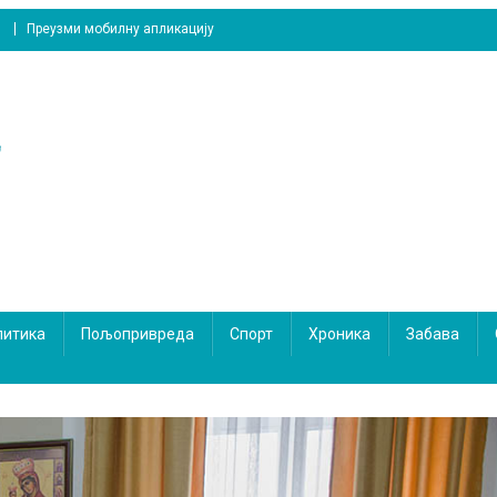
Преузми мобилну апликацију
литика
Пољопривреда
Спорт
Хроника
Забава