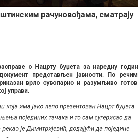
општинским рачуновођама, сматрају
on
Нацрт
буџета
расправе о Нацрту буџета за наредну годин
јасанˮ
 документ представљен јавности. По речим
само
општинским
приказан врло сувопарно и разумљиво готов
рачуновођама,
ој управи.
сматрају
поједини
 која има јако лепо презентован Нацрт буџета
грађани
јашњења појединих тачака и то сам сугерисао да
 рекао је Димитријевић, додајући да поједине