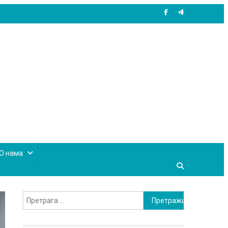
site mode button
О нама
Претрага
за: