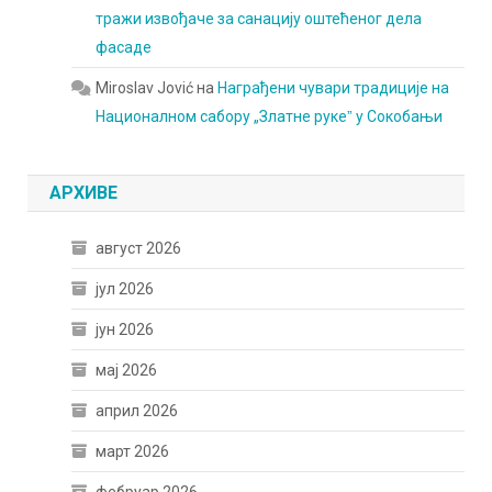
тражи извођаче за санацију оштећеног дела
фасаде
Miroslav Jović
на
Награђени чувари традиције на
Националном сабору „Златне рукеˮ у Сокобањи
АРХИВЕ
август 2026
јул 2026
јун 2026
мај 2026
април 2026
март 2026