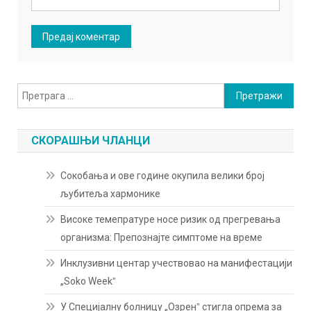
Претрага
за:
СКОРАШЊИ ЧЛАНЦИ
Сокобања и ове године окупила велики број
љубитеља хармонике
Високе темепратуре носе ризик од прегревања
организма: Препознајте симптоме на време
Инклузивни центар учествовао на манифестацији
„Soko Weekˮ
У Специјалну болницу „Озренˮ стигла опрема за