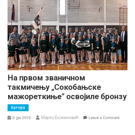
На првом званичном
такмичењу „Сокобањске
мажореткиње” освојиле бронзу
Култура
Марко Божиновић
on
6. јун 2019.
Leave a Comment
На
првом