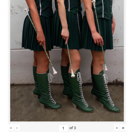
«
‹
›
»
of
3