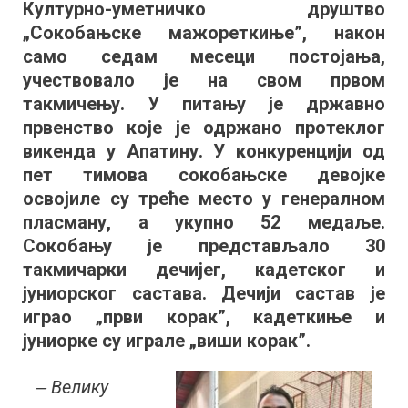
Културно-уметничко друштво
званич
„Сокобањске мажореткиње”, након
такмич
„Сокоба
само седам месеци постојања,
мажоре
учествовало је на свом првом
освојил
такмичењу. У питању је државно
бронзу
првенство које је одржано протеклог
викенда у Апатину. У конкуренцији од
пет тимова сокобањске девојке
освојиле су треће место у генералном
пласману, а укупно 52 медаље.
Сокобању је представљало 30
такмичарки дечијег, кадетског и
јуниорског састава. Дечији састав је
играо „први корак”, кадеткиње и
јуниорке су играле „виши корак”.
‒ Велику