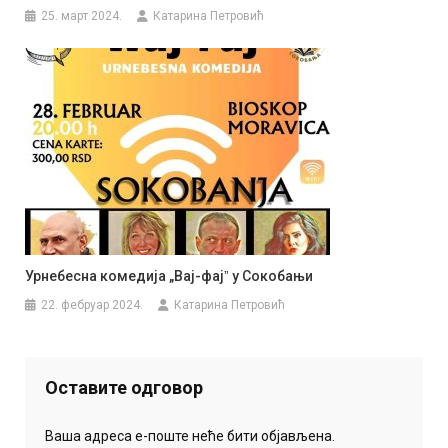
25. март 2024.
Катарина Петровић
Урнебесна комедија „Вај-фајˮ у Сокобањи
22. фебруар 2024.
Катарина Петровић
Оставите одговор
Ваша адреса е-поште неће бити објављена.