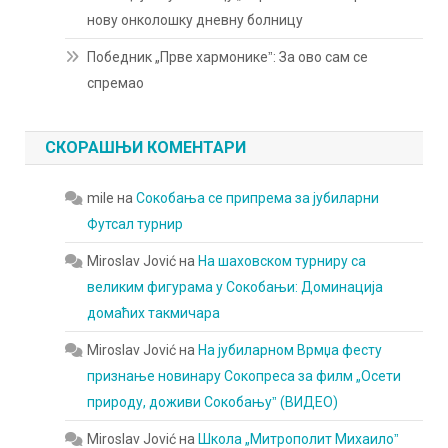
нову онколошку дневну болницу
Победник „Прве хармоникеˮ: За ово сам се
спремао
СКОРАШЊИ КОМЕНТАРИ
mile
на
Сокобања се припрема за јубиларни
Футсал турнир
Miroslav Jović
на
На шаховском турниру са
великим фигурама у Сокобањи: Доминација
домаћих такмичара
Miroslav Jović
на
На јубиларном Врмџа фесту
признање новинару Сокопреса за филм „Осети
природу, доживи Сокобањуˮ (ВИДЕО)
Miroslav Jović
на
Школа „Митрополит Михаилоˮ