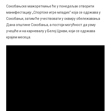
Сокобањске мажореткиње ће у понедељак отворити
манифестацију „Спортске игре младих” која се одржава у
Сокобањи, затим ће учествовати у оквиру обележавања
Дана општине Сокобања, а постоји могућност да узму
учешће и на карневалу у Белој Цркви, који се одржава
крајем месеца.