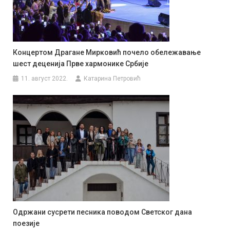
Концертом Драгане Мирковић почело обележавање
шест деценија Прве хармонике Србије
11. август 2022.
Катарина Петровић
Одржани сусрети песника поводом Светског дана
поезије