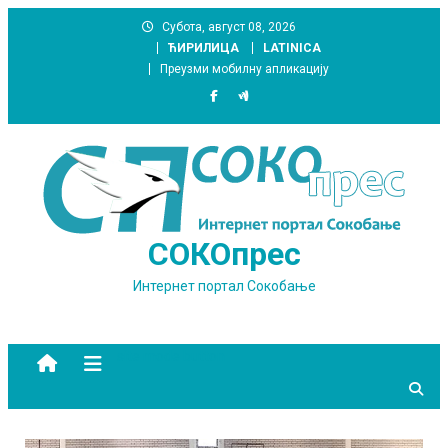
Skip
Субота, август 08, 2026
to
ЋИРИЛИЦА
LATINICA
content
Преузми мобилну апликацију
СОКОпрес
Интернет портал Сокобање
site mode button