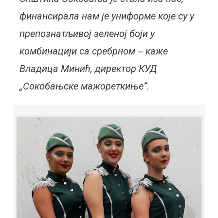
финансирала нам је униформе које су у
препознатљивој зеленој боји у
комбинацији са сребрном ‒ каже
Владица Минић, директор КУД
„Сокобањске мажореткиње”.