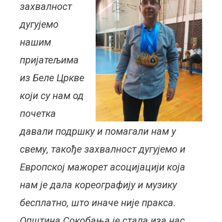
захвалност
дугујемо
нашим
пријатељима
из Беле Цркве
који су нам од
почетка
давали подршку и помагали нам у
свему, такође захвалност дугујемо и
Европској мажорет асоцијацији која
нам је дала кореографију и музику
бесплатно, што иначе није пракса.
Општина Сокобања је стала иза нас,