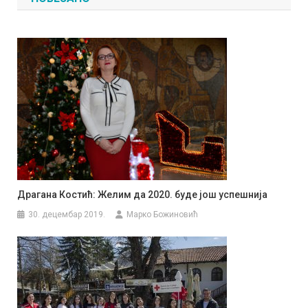
Драгана Костић: Желим да 2020. буде још успешнија
30. децембар 2019.
Марко Божиновић