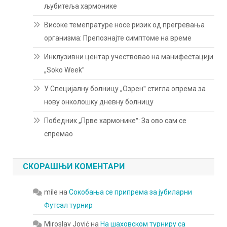
љубитеља хармонике
Високе темепратуре носе ризик од прегревања
организма: Препознајте симптоме на време
Инклузивни центар учествовао на манифестацији
„Soko Weekˮ
У Специјалну болницу „Озренˮ стигла опрема за
нову онколошку дневну болницу
Победник „Прве хармоникеˮ: За ово сам се
спремао
СКОРАШЊИ КОМЕНТАРИ
mile
на
Сокобања се припрема за јубиларни
Футсал турнир
Miroslav Jović
на
На шаховском турниру са