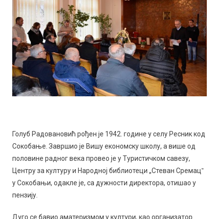
Голуб Радовановић рођен је 1942. године у селу Ресник код
Сокобање. Завршио је Вишу економску школу, а више од
половине радног века провео је у Туристичком савезу,
Центру за културу и Народној библиотеци „Стеван Сремацˮ
у Сокобањи, одакле је, са дужности директора, отишао у
пензију.
Дуго се бавио аматеризмом у култури, као организатор