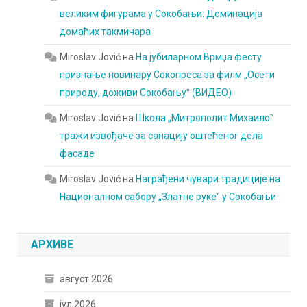
великим фигурама у Сокобањи: Доминација
домаћих такмичара
Miroslav Jović
на
На јубиларном Врмџа фесту
признање новинару Сокопреса за филм „Осети
природу, доживи Сокобањуˮ (ВИДЕО)
Miroslav Jović
на
Школа „Митрополит Михаилоˮ
тражи извођаче за санацију оштећеног дела
фасаде
Miroslav Jović
на
Награђени чувари традиције на
Националном сабору „Златне рукеˮ у Сокобањи
АРХИВЕ
август 2026
јул 2026