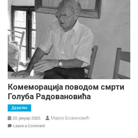
Комеморација поводом смрти
Голуба Радовановића
Друштво
Марко Божиновић
20. јануар 2020.
on
Leave a Comment
Комеморација