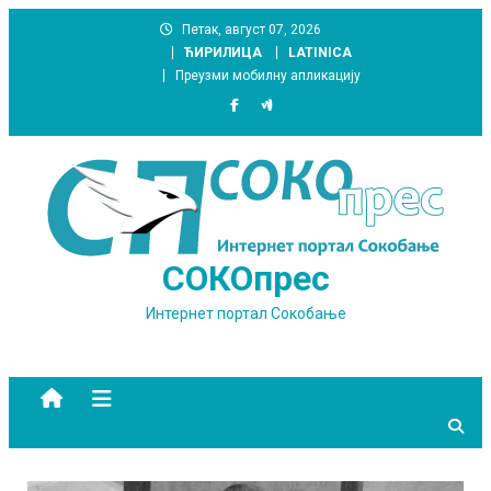
Skip
Петак, август 07, 2026
to
ЋИРИЛИЦА
LATINICA
content
Преузми мобилну апликацију
СОКОпрес
Интернет портал Сокобање
site mode button