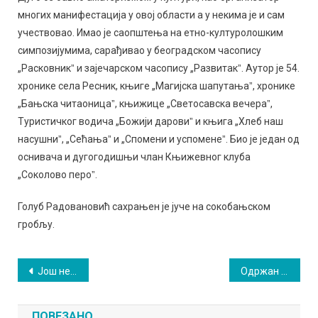
многих манифестација у овој области а у некима је и сам
учествовао. Имао је саопштења на етно-културолошким
симпозијумима, сарађивао у београдском часопису
„Расковникˮ и зајечарском часопису „Развитакˮ. Аутор је 54.
хронике села Ресник, књиге „Магијска шапутањаˮ, хронике
„Бањска читаоницаˮ, књижице „Светосавска вечераˮ,
Туристичког водича „Божији даровиˮ и књига „Хлеб наш
насушниˮ, „Сећањаˮ и „Спомени и успоменеˮ. Био је један од
оснивача и дугогодишњи члан Књижевног клуба
„Соколово пероˮ.
Голуб Радовановић сахрањен је јуче на сокобањском
гробљу.
Кретање
Још неколико улица данас без воде
Одржан састанак руководства МЗ Сокобања са грађанима
чланка
ПОВЕЗАНО