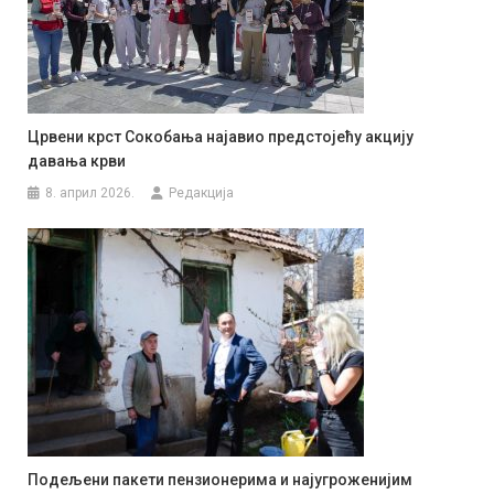
Црвени крст Сокобања најавио предстојећу акцију
давања крви
8. април 2026.
Редакција
Подељени пакети пензионерима и најугроженијим