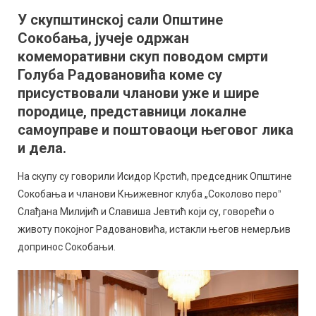
поводом
У скупштинској сали Општине
смрти
Сокобања, јучеје одржан
Голуба
Радовановића
комеморативни скуп поводом смрти
Голуба Радовановића коме су
присуствовали чланови уже и шире
породице, представници локалне
самоуправе и поштоваоци његовог лика
и дела.
На скупу су говорили Исидор Крстић, председник Општине
Сокобања и чланови Књижевног клуба „Соколово пероˮ
Слађана Милијић и Славиша Јевтић који су, говорећи о
животу покојног Радовановића, истакли његов немерљив
допринос Сокобањи.