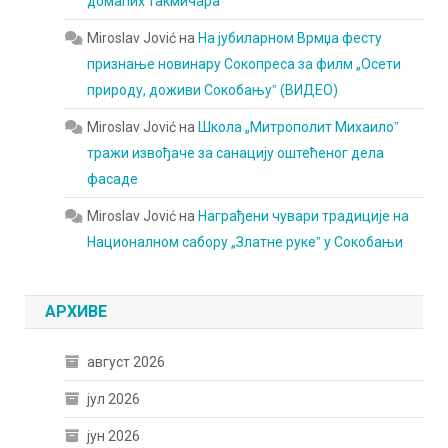
домаћих такмичара
Miroslav Jović
на
На јубиларном Врмџа фесту
признање новинару Сокопреса за филм „Осети
природу, доживи Сокобањуˮ (ВИДЕО)
Miroslav Jović
на
Школа „Митрополит Михаилоˮ
тражи извођаче за санацију оштећеног дела
фасаде
Miroslav Jović
на
Награђени чувари традиције на
Националном сабору „Златне рукеˮ у Сокобањи
АРХИВЕ
август 2026
јул 2026
јун 2026