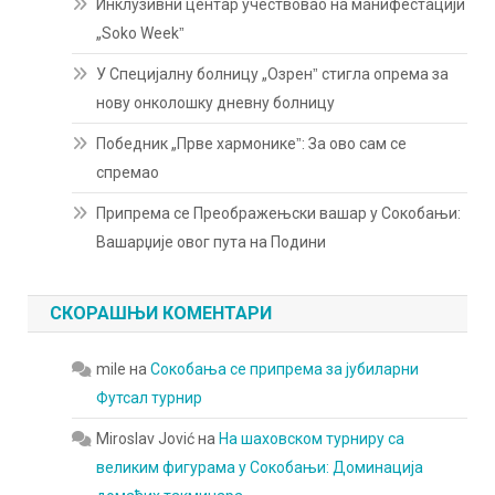
Инклузивни центар учествовао на манифестацији
„Soko Weekˮ
У Специјалну болницу „Озренˮ стигла опрема за
нову онколошку дневну болницу
Победник „Прве хармоникеˮ: За ово сам се
спремао
Припрема се Преображењски вашар у Сокобањи:
Вашарџије овог пута на Подини
СКОРАШЊИ КОМЕНТАРИ
mile
на
Сокобања се припрема за јубиларни
Футсал турнир
Miroslav Jović
на
На шаховском турниру са
великим фигурама у Сокобањи: Доминација