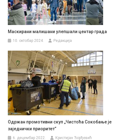
Маскирани малишани улепшали центар града
10. октобар 2024.
Редакција
Одржан промотивни скуп „Чистоћа Сокобање је
заједнички приоритет”
6. децембар 2022.
Кристијан Ђорђевић