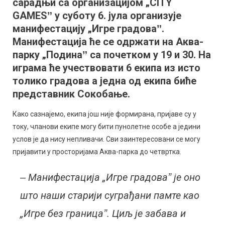
сарадњи са организацијом „CITY
суботу
на
GAMESˮ у суботу 6. јула организује
Аква-
манифестацију „Игре градоваˮ.
парку
Манифестација ће се одржати на Аква-
парку „Подинаˮ са почетком у 19 и 30. На
играма ће учествовати 6 екипа из исто
толико градова а једна од екипа биће
представник Сокобање.
Како сазнајемо, екипа још није формирана, пријаве су у
току, чланови екипе могу бити пунолетне особе а једини
услов је да нису непливачи. Сви заинтересовани се могу
пријавити у просторијама Аква-парка до четвртка.
‒ Манифестација „Игре градоваˮ је оно
што наши старији суграђани памте као
„Игре без границаˮ. Циљ је забава и