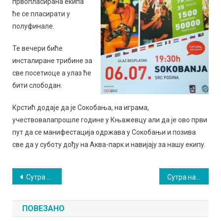
првопласирана екипа
ће се пласирати у
полуфинале.
Те вечери биће
инсталиране трибине за
све посетиоце а улаз ће
бити слободан.
Крстић додаје да је Сокобања, на играма,
учествовалапрошле године у Књажевцу али да је ово први
пут да се манифестација одржава у Сокобањи и позива
све да у суботу дођу на Аква-парк и навијају за нашу екипу.
Кретање
Сутра почиње манифестација „Свети Јован Биљоберˮ
Сутра на АЛЕФ-у: Godfathers
чланка
ПОВЕЗАНО