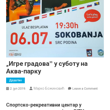
„Игре градоваˮ у суботу на
Аква-парку
Друштво
Марко Божиновић
on
2. јул 2019.
Leave a Comment
„Игре
градова
Спортско-рекреативни центар у
у