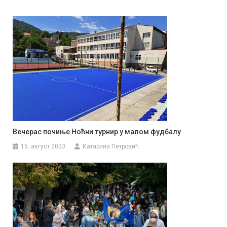
Вечерас почиње Ноћни турнир у малом фудбалу
15. август 2023.
Катарина Петровић