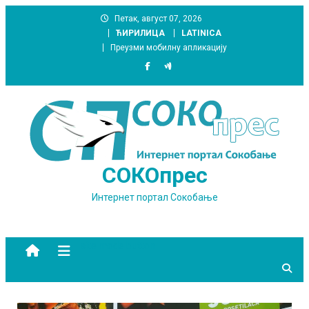
Skip
Петак, август 07, 2026
to
ЋИРИЛИЦА
LATINICA
content
Преузми мобилну апликацију
СОКОпрес
Интернет портал Сокобање
site mode button