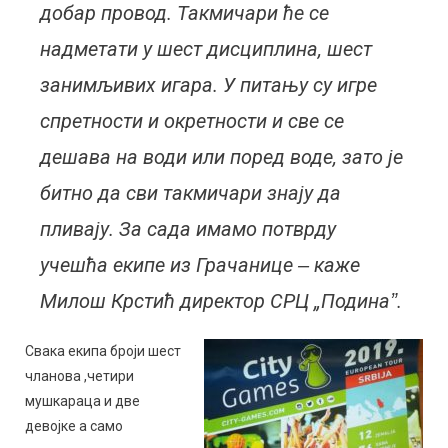
добар провод. Такмичари ће се
надметати у шест дисциплина, шест
занимљивих игара. У питању су игре
спретности и окретности и све се
дешава на води или поред воде, зато је
битно да сви такмичари знају да
пливају. За сада имамо потврду
учешћа екипе из Грачанице ‒ каже
Милош Крстић директор СРЦ „Подинаˮ.
Свака екипа броји шест
чланова ,четири
мушкараца и две
девојке а само