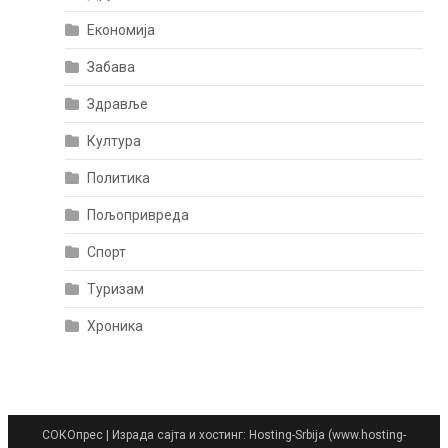
Економија
Забава
Здравље
Култура
Политика
Пољопривреда
Спорт
Туризам
Хроника
СОКОпрес
|
Израда сајта и хостинг: Hosting-Srbija (www.hosting-