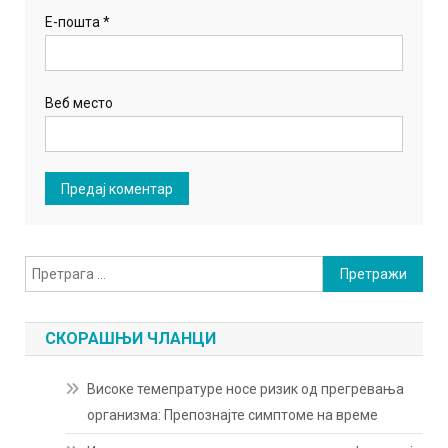
Е-пошта
*
Веб место
Претрага
за:
СКОРАШЊИ ЧЛАНЦИ
Високе темепратуре носе ризик од прегревања
организма: Препознајте симптоме на време