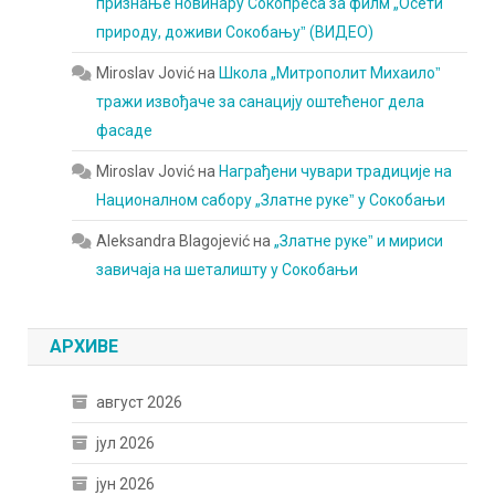
признање новинару Сокопреса за филм „Осети
природу, доживи Сокобањуˮ (ВИДЕО)
Miroslav Jović
на
Школа „Митрополит Михаилоˮ
тражи извођаче за санацију оштећеног дела
фасаде
Miroslav Jović
на
Награђени чувари традиције на
Националном сабору „Златне рукеˮ у Сокобањи
Aleksandra Blagojević
на
„Златне рукеˮ и мириси
завичаја на шеталишту у Сокобањи
АРХИВЕ
август 2026
јул 2026
јун 2026