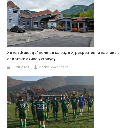
Хотел „Бањица” почиње са радом, рекреативна настава и
спортске екипе у фокусу
1. јун 2020.
Марко Божиновић