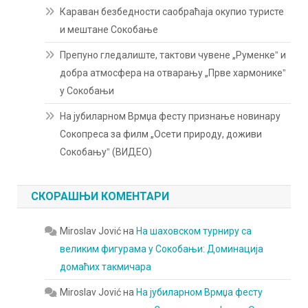
Караван безбедности саобраћаја окупио туристе
и мештане Сокобање
Препуно гледалиште, тактови чувене „Руменкеˮ и
добра атмосфера на отварању „Прве хармоникеˮ
у Сокобањи
На јубиларном Врмџа фесту признање новинару
Сокопреса за филм „Осети природу, доживи
Сокобањуˮ (ВИДЕО)
СКОРАШЊИ КОМЕНТАРИ
Miroslav Jović
на
На шаховском турниру са
великим фигурама у Сокобањи: Доминација
домаћих такмичара
Miroslav Jović
на
На јубиларном Врмџа фесту