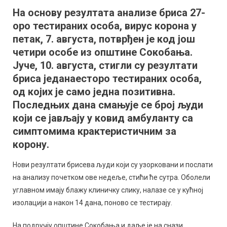
ситуација
На основу резултата анализе бриса 27-
на
оро тестираних особа, вирус корона у
подручју
општине
петак, 7. августа, потврђен је код још
Сокобања
четири особе из општине Сокобања.
Јуче, 10. августа, стигли су резултати
бриса једанаесторо тестираних особа,
од којих је само једна позитивна.
Последњих дана смањује се број људи
који се јављају у ковид амбуланту са
симптомима крактеристичним за
корону.
Нови резултати брисева људи који су узорковани и послати
на анализу почетком ове недеље, стићи ће сутра. Оболели
углавном имају блажу клиничку слику, налазе се у кућној
изолацији а након 14 дана, поново се тестирају.
На подручју општине Сокобања и даље је на снази