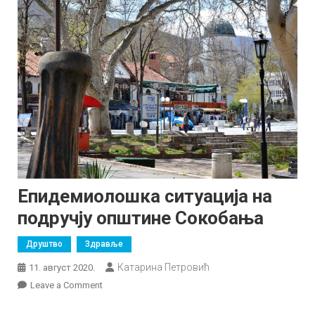
Епидемиолошка ситуација на
подручју општине Сокобања
Друштво
Здравље
Катарина Петровић
11. август 2020.
on
Leave a Comment
Епидемиолошка