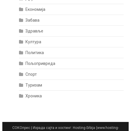
Економија
Забава
Здравље
Култура
Политика
Пољопривреда
Спорт
Туризам
Хроника
СОКОпрес
|
Израда сајта и хостинг: Hosting-Srbija (www.hosting-