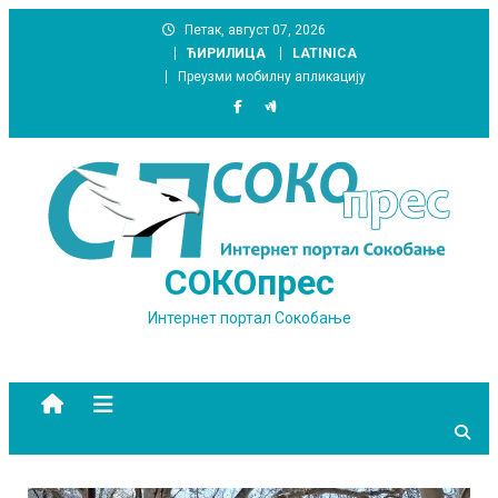
Skip
Петак, август 07, 2026
to
ЋИРИЛИЦА
LATINICA
content
Преузми мобилну апликацију
СОКОпрес
Интернет портал Сокобање
site mode button