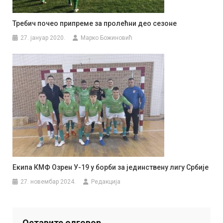
Требич почео припреме за пролећни део сезоне
27. јануар 2020.
Марко Божиновић
Екипа КМФ Озрен У-19 у борби за јединствену лигу Србије
27. новембар 2024.
Редакција
Оставите одговор