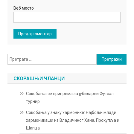
Веб место
Претрага
за:
СКОРАШЊИ ЧЛАНЦИ
Сокобања се припрема за јубиларни Футсал
турнир
Сокобања у знаку хармонике: Најбољи млади
хармоникаши из Владичиног Хана, Прокупља и
Шапца