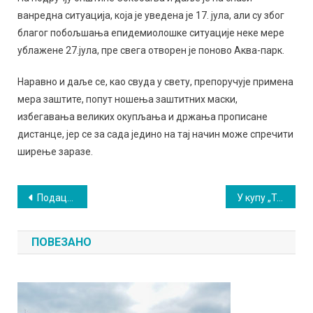
ванредна ситуација, која је уведена је 17. јула, али су због
благог побољшања епидемиолошке ситуације неке мере
ублажене 27.јула, пре свега отворен је поново Аква-парк.
Наравно и даље се, као свуда у свету, препоручује примена
мера заштите, попут ношења заштитних маски,
избегавања великих окупљања и држања прописане
дистанце, јер се за сада једино на тај начин може спречити
ширење заразе.
Кретање
Подаци упозоравају, повећан број позива људи који бораве у природи
У купу „Требич” бољи од „Хајдука”
чланка
ПОВЕЗАНО