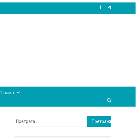
site mode button
О нама
Претрага
за: