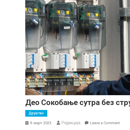
Део Сокобање сутра без стр
Друштво
Редакција
on
9. март 2023.
Leave a Comment
Део