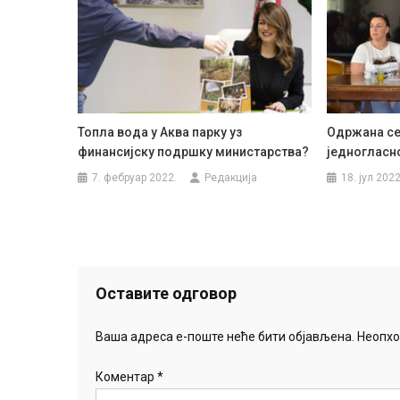
Топла вода у Аква парку уз
Одржана се
финансијску подршку министарства?
једногласно
7. фебруар 2022.
Редакција
18. јул 2022
Оставите одговор
Ваша адреса е-поште неће бити објављена.
Неопхо
Коментар
*