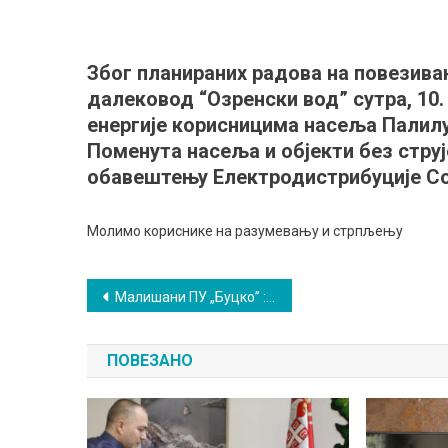
Соко
сутра
без
Због планираних радова на повезива
струј
далековод “Озренски вод” сутра, 10.
енергије корисницима насеља Палилу
Поменута насеља и објекти без струје
обавештењу Електродистрибуције С
Молимо кориснике на разумевању и стрпљењу
Кретање
Малишани ПУ „Буцко” : Направили цветове и уз честитке их делили
чланка
ПОВЕЗАНО