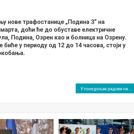
бање
њу нове трафостанице „Подина 3“ на
е
 марта, доћи ће до обуставе електричне
ла, Подина, Озрен као и болница на Озрену.
 биће у периоду од 12 до 14 часова, стоји у
окобања.
У понедељак радови на водоводној мрежи