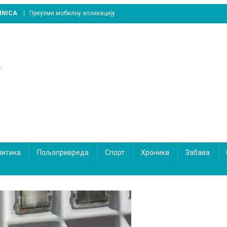
INICA
Преузми мобилну апликацију
литика
Пољопривреда
Спорт
Хроника
Забава