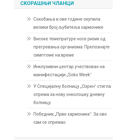
СКОРАШЊИ ЧЛАНЦИ
Сокобања и ове године окупила
велики број љубитеља хармонике
Високе темепратуре носе ризик од
прегревања организма: Препознајте
симптоме на време
Инклузивни центар учествовао на
манифестацији „Soko Weekˮ
У Специјалну болницу „Озренˮ стигла
опрема за нову онколошку дневну
болницу
Победник „Прве хармоникеˮ: За ово
сам се спремао