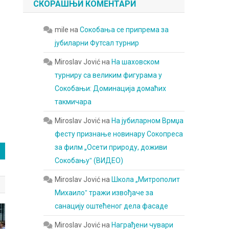
СКОРАШЊИ КОМЕНТАРИ
mile
на
Сокобања се припрема за
јубиларни Футсал турнир
Miroslav Jović
на
На шаховском
турниру са великим фигурама у
Сокобањи: Доминација домаћих
такмичара
Miroslav Jović
на
На јубиларном Врмџа
фесту признање новинару Сокопреса
за филм „Осети природу, доживи
Сокобањуˮ (ВИДЕО)
Miroslav Jović
на
Школа „Митрополит
Михаилоˮ тражи извођаче за
санацију оштећеног дела фасаде
Miroslav Jović
на
Награђени чувари