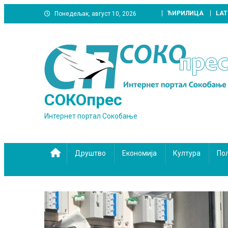
Skip
ЋИРИЛИЦА
LAT
Понедељак, август 10, 2026
to
content
СОКОпрес
Интернет портал Сокобање
Друштво
Економија
Култура
По