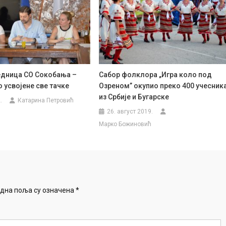
дница СО Сокобања –
Сабор фолклора „Игра коло под
 усвојене све тачке
Озреном” окупио преко 400 учесник
из Србије и Бугарске
.
Катарина Петровић
26. август 2019.
Марко Божиновић
дна поља су означена
*