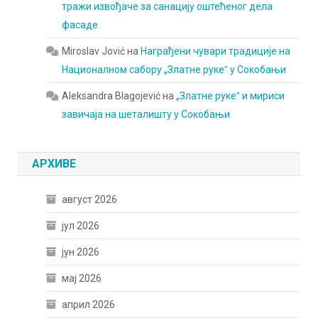
тражи извођаче за санацију оштећеног дела
фасаде
Miroslav Jović
на
Награђени чувари традиције на
Националном сабору „Златне рукеˮ у Сокобањи
Aleksandra Blagojević
на
„Златне рукеˮ и мириси
завичаја на шеталишту у Сокобањи
АРХИВЕ
август 2026
јул 2026
јун 2026
мај 2026
април 2026