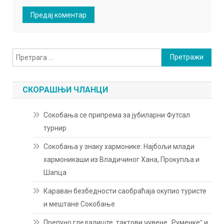
Претрага
за:
СКОРАШЊИ ЧЛАНЦИ
Сокобања се припрема за јубиларни Футсал
турнир
Сокобања у знаку хармонике: Најбољи млади
хармоникаши из Владичиног Хана, Прокупља и
Шапца
Караван безбедности саобраћаја окупио туристе
и мештане Сокобање
Препуно гледалиште, тактови чувене „Руменкеˮ и