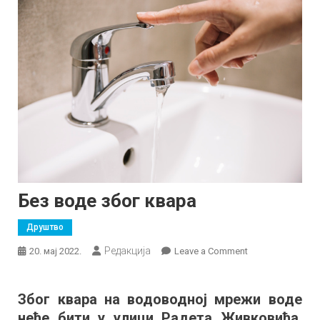
Без воде због квара
Друштво
Редакција
on
20. мај 2022.
Leave a Comment
Без
воде
Због квара на водоводној мрежи воде
због
неће бити у улици Радета Живковића,
квара