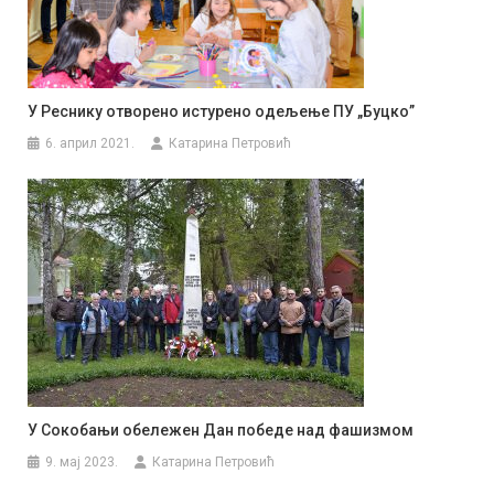
У Реснику отворено истурено одељење ПУ „Буцко”
6. април 2021.
Катарина Петровић
У Сокобањи обележен Дан победе над фашизмом
9. мај 2023.
Катарина Петровић