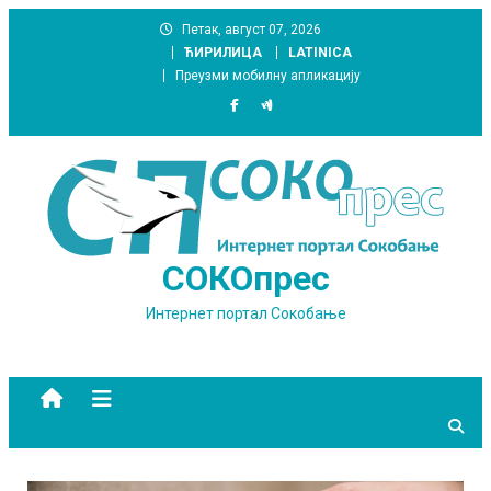
Skip
Петак, август 07, 2026
to
ЋИРИЛИЦА
LATINICA
content
Преузми мобилну апликацију
СОКОпрес
Интернет портал Сокобање
site mode button