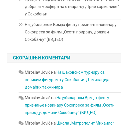
добра атмосфера на отварању „Прве хармоникеˮ
у Сокобањи
На јубиларном Врмџа фесту признање новинару
Сокопреса за филм „Осети природу, доживи
Сокобањуˮ (ВИДЕО)
СКОРАШЊИ КОМЕНТАРИ
Miroslav Jović
на
На шаховском турниру са
великим фигурама у Сокобањи: Доминација
домаћих такмичара
Miroslav Jović
на
На јубиларном Врмџа фесту
признање новинару Сокопреса за филм „Осети
природу, доживи Сокобањуˮ (ВИДЕО)
Miroslav Jović
на
Школа „Митрополит Михаилоˮ