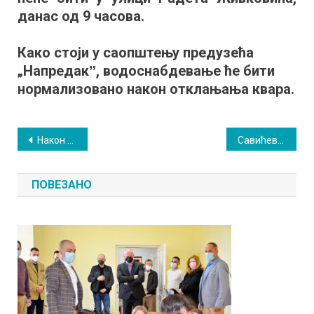
данас од 9 часова.
Како стоји у саопштењу предузећа
„Напредакˮ, водоснабдевање ће бити
нормализовано након отклањања квара.
Кретање
Након 50 година поново заједно: Прва генерација „дифовацаˮ јубилеј обележила у Сокобањи
Савићева прича као поука средњошколцима
чланка
ПОВЕЗАНО