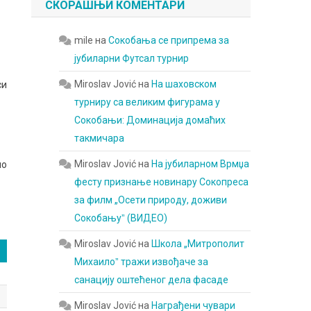
СКОРАШЊИ КОМЕНТАРИ
mile
на
Сокобања се припрема за
јубиларни Футсал турнир
Miroslav Jović
на
На шаховском
си
турниру са великим фигурама у
Сокобањи: Доминација домаћих
такмичара
Miroslav Jović
на
На јубиларном Врмџа
ио
фесту признање новинару Сокопреса
за филм „Осети природу, доживи
Сокобањуˮ (ВИДЕО)
Miroslav Jović
на
Школа „Митрополит
Михаилоˮ тражи извођаче за
санацију оштећеног дела фасаде
Miroslav Jović
на
Награђени чувари