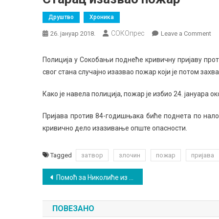
Друштво
Хроника
СОКОпрес
on
26. јануар 2018.
Leave a Comment
Ст
из
Полиција у Сокобањи поднеће кривичну пријаву прот
по
свог стана случајно изазвао пожар који је потом захва
Како је навела полиција, пожар је избио 24. јануара о
Пријава против 84-годишњака биће поднета по нало
кривично дело изазивање опште опасности.
Tagged
затвор
злочин
пожар
пријава
Кретање
Помоћ за Николиће из Врмџе
чланка
ПОВЕЗАНО