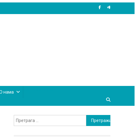
site mode button
О нама
Претрага
за: