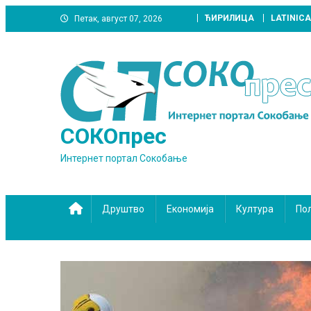
Skip
ЋИРИЛИЦА
LATINICA
Петак, август 07, 2026
to
content
СОКОпрес
Интернет портал Сокобање
Друштво
Економија
Култура
По