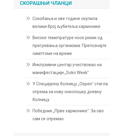
СКОРАШЊИ ЧЛАНЦИ
Сокобања и ове године окупила
велики број љубитеља хармонике
Високе темепратуре носе ризик од
прегревања организма: Препознајте
симптоме на време
Инклузивни центар учествовао на
манифестацији „Soko Weekˮ
У Специјалну болницу „Озренˮ стигла
опрема за нову онколошку дневну
болницу
Победник „Прве хармоникеˮ: За ово
сам се спремао