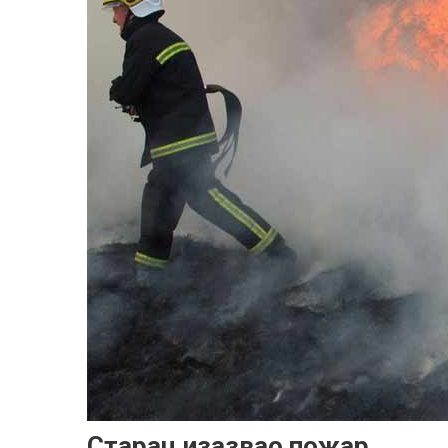
Старац изазвао пожар