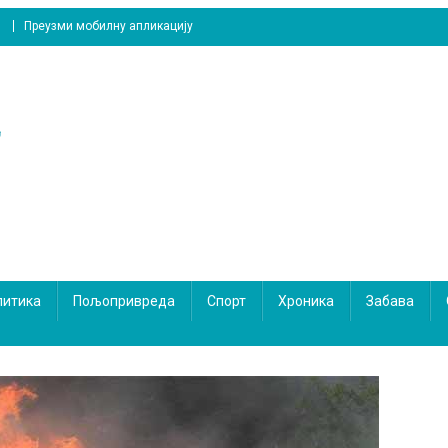
Преузми мобилну апликацију
литика
Пољопривреда
Спорт
Хроника
Забава