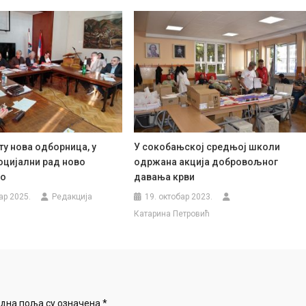
у нова одборница, у
У сокобањској средњој школи
оцијални рад ново
одржана акција добровољног
во
давања крви
ар 2025.
Редакција
19. октобар 2023.
Катарина Петровић
дна поља су означена
*