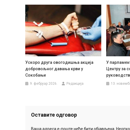
Ускоро друга овогодишња акција
У парламент
добровољног давања крви у
Центру за с
Сокобањи
руководст
9. фебруар 2026.
Редакција
13. новемб
Оставите одговор
Ваша адреса е-поште неће бити објављена.
Неопхо