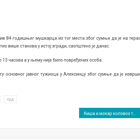
арац
азвао
ив 84-годишњег мушкарца из тог места због сумње да је на тера
жар
тио више станова у истој згради, саопштено је данас.
ко 13 часова а у њему није било повређених особа.
гу основног јавног тужиоца у Алексинцу због сумње да је изврш
суд
Kишa и мокaр коловоз траже опрез у вожњи