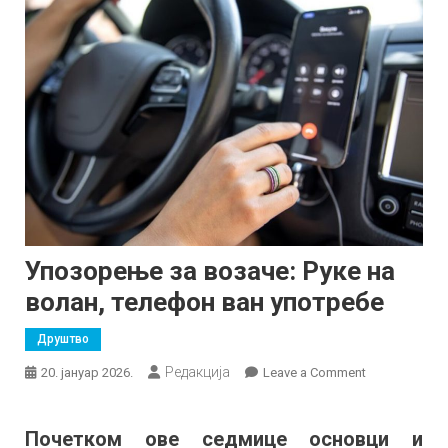
Упозорење за возаче: Руке на
волан, телефон ван употребе
Друштво
Редакција
on
20. јануар 2026.
Leave a Comment
Упозорење
за
Почетком ове седмице основци и
возаче: