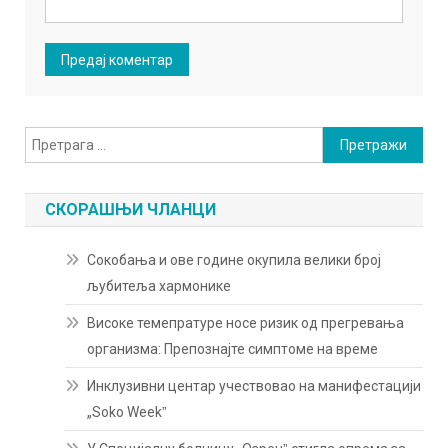
Претрага
за:
СКОРАШЊИ ЧЛАНЦИ
Сокобања и ове године окупила велики број
љубитеља хармонике
Високе темепратуре носе ризик од прегревања
организма: Препознајте симптоме на време
Инклузивни центар учествовао на манифестацији
„Soko Weekˮ