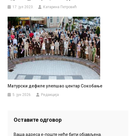
17. јул 2023.
Катарина Петровић
Матурски дефиле улепшао центар Сокобање
5. јун 2026.
Редакција
Оставите одговор
Ваша адреса е-поште неће бити објављена.