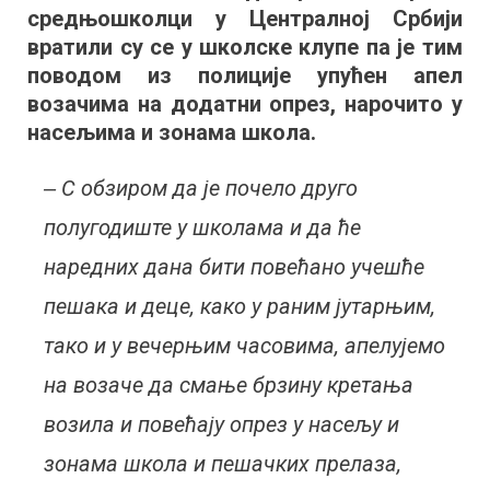
средњошколци у Централној Србији
Руке
на
вратили су се у школске клупе па је тим
волан,
поводом из полиције упућен апел
телефон
возачима на додатни опрез, нарочито у
ван
насељима и зонама школа.
употребе
‒ С обзиром да је почело друго
полугодиште у школама и да ће
наредних дана бити повећано учешће
пешака и деце, како у раним јутарњим,
тако и у вечерњим часовима, апелујемо
на возаче да смање брзину кретања
возила и повећају опрез у насељу и
зонама школа и пешачких прелаза,