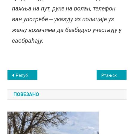
пажња на пут, руке на волан, телефон
ван употребе ‒ указују из полиције уз
жељу возачима да безбедно учествују у
саобраћају.
Кретање
Републички хидрометеоролошки завод најавио веома ниске температуре
Ртањски мед све популарнији: Све више пчелара успешно пролази сертификацију
чланка
ПОВЕЗАНО