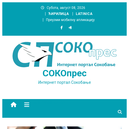
Skip
Субота, август 08, 2026
to
ЋИРИЛИЦА
LATINICA
content
Преузми мобилну апликацију
СОКОпрес
Интернет портал Сокобање
site mode button