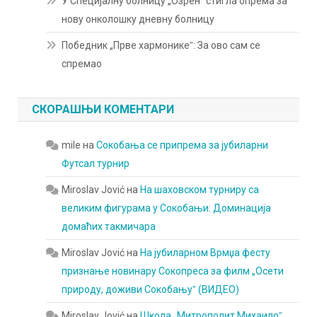
У Специјалну болницу „Озренˮ стигла опрема за
нову онколошку дневну болницу
Победник „Прве хармоникеˮ: За ово сам се
спремао
СКОРАШЊИ КОМЕНТАРИ
mile
на
Сокобања се припрема за јубиларни
Футсал турнир
Miroslav Jović
на
На шаховском турниру са
великим фигурама у Сокобањи: Доминација
домаћих такмичара
Miroslav Jović
на
На јубиларном Врмџа фесту
признање новинару Сокопреса за филм „Осети
природу, доживи Сокобањуˮ (ВИДЕО)
Miroslav Jović
на
Школа „Митрополит Михаилоˮ