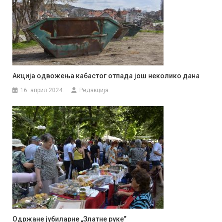
Акција одвожења кабастог отпада још неколико дана
16. април 2024.
Редакција
Одржане јубиларне „Златне руке”