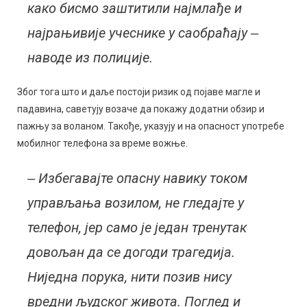
како бисмо заштитили најмлађе и
најрањивије учеснике у саобраћају ‒
наводе из полиције.
Због тога што и даље постоји ризик од појаве магле и
падавина, саветују возаче да покажу додатни обзир и
пажњу за воланом. Такође, указују и на опасност употребе
мобилног телефона за време вожње.
‒ Избегавајте опасну навику током
управљања возилом, не гледајте у
телефон, јер само је један тренутак
довољан да се догоди трагедија.
Ниједна порука, нити позив нису
вредни људског живота. Поглед и