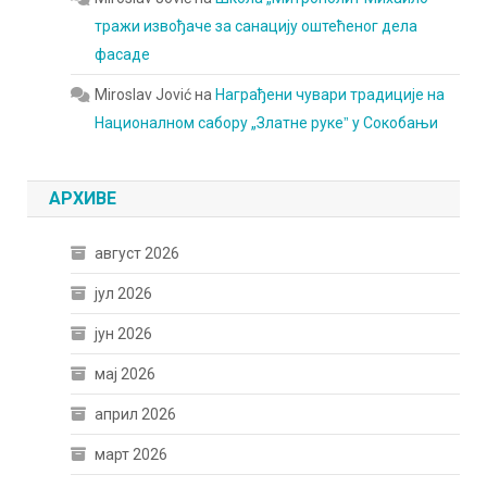
тражи извођаче за санацију оштећеног дела
фасаде
Miroslav Jović
на
Награђени чувари традиције на
Националном сабору „Златне рукеˮ у Сокобањи
АРХИВЕ
август 2026
јул 2026
јун 2026
мај 2026
април 2026
март 2026