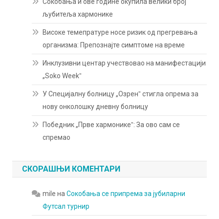
Сокобања и ове године окупила велики број
љубитеља хармонике
Високе темепратуре носе ризик од прегревања
организма: Препознајте симптоме на време
Инклузивни центар учествовао на манифестацији
„Soko Weekˮ
У Специјалну болницу „Озренˮ стигла опрема за
нову онколошку дневну болницу
Победник „Прве хармоникеˮ: За ово сам се
спремао
СКОРАШЊИ КОМЕНТАРИ
mile
на
Сокобања се припрема за јубиларни
Футсал турнир