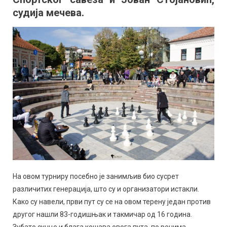
судија мечева.
На овом турниру посебно је занимљив био сусрет
различитих генерација, што су и организатори истакли.
Како су навели, први пут су се на овом терену један против
другог нашли 83-годишњак и такмичар од 16 година.