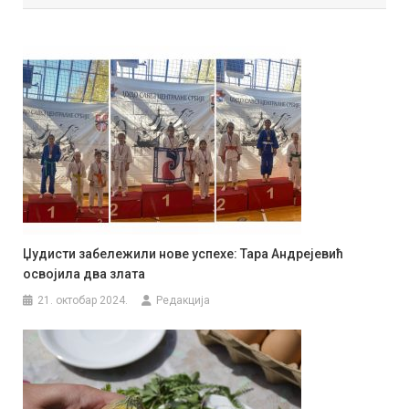
Џудисти забележили нове успехе: Тара Андрејевић
освојила два злата
21. октобар 2024.
Редакција