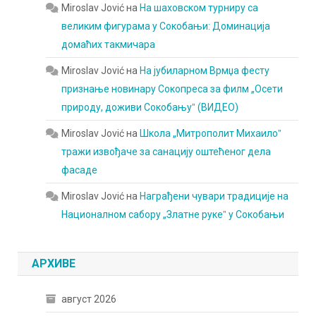
Miroslav Jović
на
На шаховском турниру са
великим фигурама у Сокобањи: Доминација
домаћих такмичара
Miroslav Jović
на
На јубиларном Врмџа фесту
признање новинару Сокопреса за филм „Осети
природу, доживи Сокобањуˮ (ВИДЕО)
Miroslav Jović
на
Школа „Митрополит Михаилоˮ
тражи извођаче за санацију оштећеног дела
фасаде
Miroslav Jović
на
Награђени чувари традиције на
Националном сабору „Златне рукеˮ у Сокобањи
АРХИВЕ
август 2026