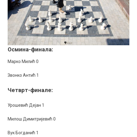
Осмина-финала:
Марко Милић 0
Звонко Антић 1
Четврт-финале:
Урошевић Дејан 1
Милош Димитријевић 0
Вук Богданић 1