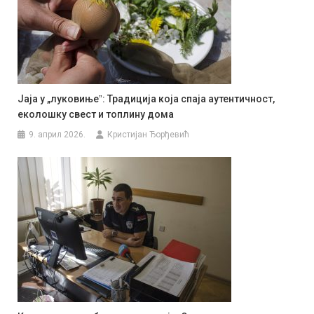
Јаја у „луковињеˮ: Традиција која спаја аутентичност,
еколошку свест и топлину дома
9. април 2026.
Кристијан Ђорђевић