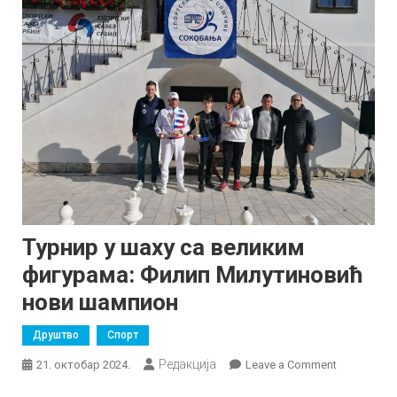
Турнир у шаху са великим
фигурама: Филип Милутиновић
нови шампион
Друштво
Спорт
Редакција
on
21. октобар 2024.
Leave a Comment
Турнир