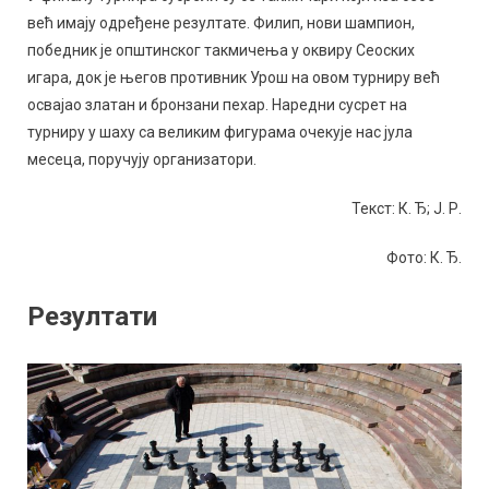
већ имају одређене резултате. Филип, нови шампион,
победник је општинског такмичења у оквиру Сеоских
игара, док је његов противник Урош на овом турниру већ
освајао златан и бронзани пехар. Наредни сусрет на
турниру у шаху са великим фигурама очекује нас јула
месеца, поручују организатори.
Текст: К. Ђ; Ј. Р.
Фото: К. Ђ.
Резултати