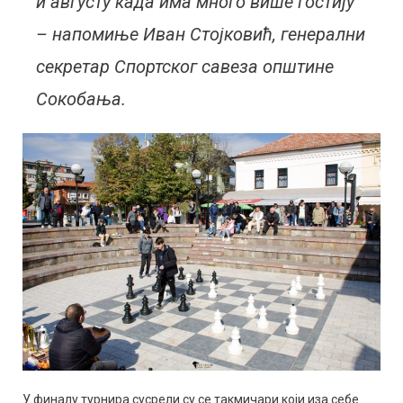
и августу када има много више гостију
– напомиње Иван Стојковић, генерални
секретар Спортског савеза општине
Сокобања.
У финалу турнира сусрели су се такмичари који иза себе