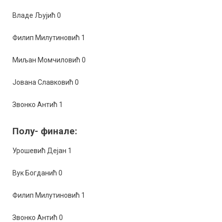
Владе Љујић 0
Филип Милутиновић 1
Миљан Момчиловић 0
Јована Славковић 0
Звонко Антић 1
Полу- финале:
Урошевић Дејан 1
Вук Богданић 0
Филип Милутиновић 1
Звонко Антић 0