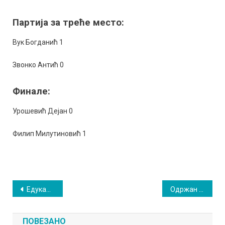
Партија за треће место:
Вук Богданић 1
Звонко Антић 0
Финале:
Урошевић Дејан 0
Филип Милутиновић 1
Кретање
Едукацијом најмлађих у Сокобањи обележен Европски дан борбе против трговине људима
Одржан први Стартап викенд у Сокобањи
чланка
ПОВЕЗАНО