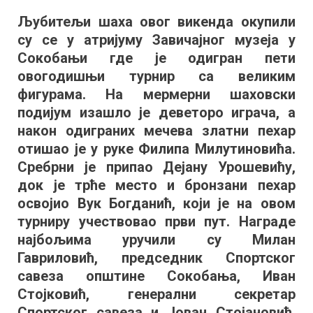
у
Љубитељи шаха овог викенда окупили
шаху
су се у атријуму Завичајног музеја у
са
великим
Сокобањи где је одигран пети
фигурама:
овогодишњи турнир са великим
Филип
фигурама. На мермерни шаховски
Милутинов
подијум изашло је деветоро играча, а
нови
након одиграних мечева златни пехар
шампион
отишао је у руке Филипа Милутиновића.
Сребрни је припао Дејану Урошевићу,
док је трће место и бронзани пехар
освојио Вук Богданић, који је на овом
турниру учествовао први пут. Награде
најбољима уручили су Милан
Гавриловић, председник Спортског
савеза општине Сокобања, Иван
Стојковић, генерални секретар
Спортског савеза и Јован Стојановић,