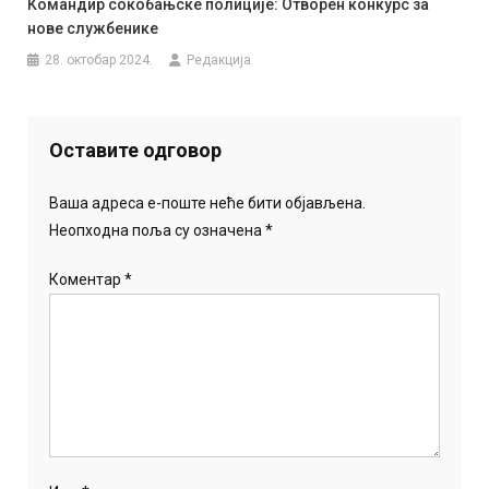
Командир сокобањске полиције: Отворен конкурс за
нове службенике
28. октобар 2024.
Редакција
Оставите одговор
Ваша адреса е-поште неће бити објављена.
Неопходна поља су означена
*
Коментар
*