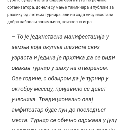
Зубато сунце и блага кошава овога пута, по речима
организатора, донели су мање такмичара и публике за
разлику од летњих турнира, али ни сада нису изостали
добра забава и занимљива, неизвесна игра.
– То је јединствена манифестација у
земљи која окупља шахисте свих
узраста и једина је прилика да се види
овакав турнир у шаху на отвореном.
Ове године, с обзиром да је турнир у
октобру месецу, пријавило се девет
учесника. Традиционално овај
амфитеатар буде пун до последњег
места. Турнир се обично одржава у јулу