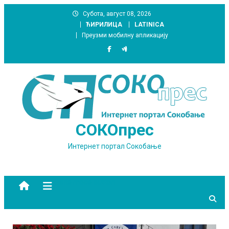
Skip
Субота, август 08, 2026
to
ЋИРИЛИЦА
LATINICA
content
Преузми мобилну апликацију
СОКОпрес
Интернет портал Сокобање
site mode button