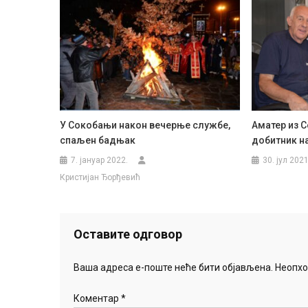
У Сокобањи након вечерње службе,
Аматер из 
спаљен бадњак
добитник на
7. јануар 2022.
30. јул 2021
Кристијан Ђорђевић
Оставите одговор
Ваша адреса е-поште неће бити објављена.
Неопхо
Коментар
*