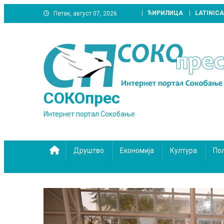
Skip
ЋИРИЛИЦА
LATINICA
Петак, август 07, 2026
to
content
СОКОпрес
Интернет портал Сокобање
Друштво
Економија
Култура
По