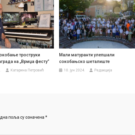
Сокобање троструки
Мали матуранти улепшали
града на „Врмџа фесту”
сокобањско шеталиште
.
Катарина Петровић
10. јун 2024.
Редакција
дна поља су означена
*