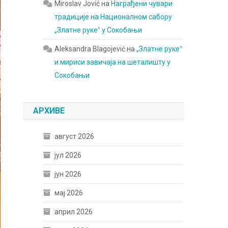
Miroslav Jović
на
Награђени чувари
традиције на Националном сабору
„Златне рукеˮ у Сокобањи
Aleksandra Blagojević
на
„Златне рукеˮ
и мириси завичаја на шеталишту у
Сокобањи
АРХИВЕ
август 2026
јул 2026
јун 2026
мај 2026
април 2026