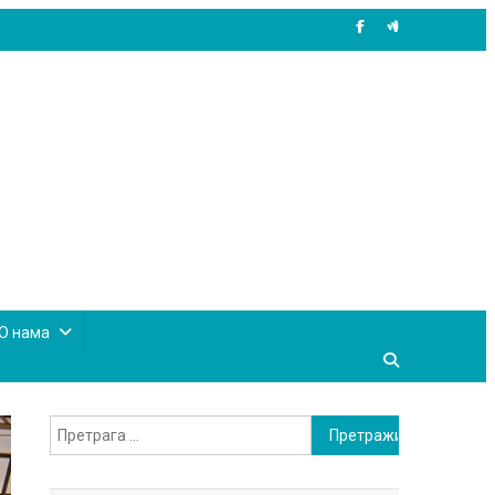
site mode button
О нама
Претрага
за: