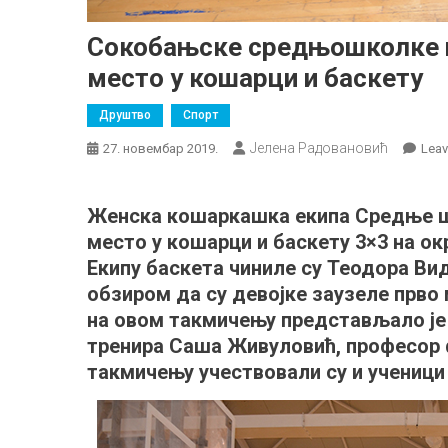
Сокобањске средњошколке 
место у кошарци и баскету
Друштво
Спорт
Јелена Радовановић
27. новембар 2019.
Lea
Женска кошаркашка екипа Средње шк
место у кошарци и баскету 3×3 на ок
Екипу баскета чиниле су Теодора Вид
обзиром да су девојке заузеле прво
на овом такмичењу представљало је
тренира Саша Живуловић, професор 
такмичењу учествовали су и ученици