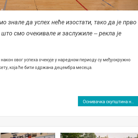
о знале да успех неће изостати, тако да је прво
 што смо очекивале и заслужиле ‒ рекла је
х након овог успеха очекује у наредном периоду су међуокружно
ету, која ће бити одржана децембра месеца.
Оснивачка скупштина новог бањког Удружења грађана „Бањско преображењеˮ