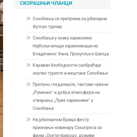
СКОРАШЊИ ЧЛАНЦИ
Сокобања се припрема за јубиларни
Футсал турнир
Сокобања у знаку хармонике:
Најбољи млади хармоникаши из
Владичиног Хана, Прокупља и Шапца
Караван безбедности саобраћаја
окупио туристе и мештане Сокобање
Препуно гледалиште, тактови чувене
„Руменкеˮ и добра атмосфера на
отварању „Прве хармоникеˮ у
Сокобањи
На јубиларном Врмџа фесту
признање новинару Сокопреса за
филм „Осети природу, доживи