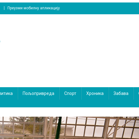
Преузми мобилну апликацију
литика
Пољопривреда
Спорт
Хроника
Забава