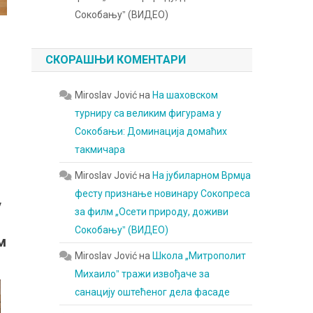
Сокобањуˮ (ВИДЕО)
СКОРАШЊИ КОМЕНТАРИ
Miroslav Jović
на
На шаховском
турниру са великим фигурама у
Сокобањи: Доминација домаћих
такмичара
Miroslav Jović
на
На јубиларном Врмџа
фесту признање новинару Сокопреса
у
за филм „Осети природу, доживи
Сокобањуˮ (ВИДЕО)
м
Miroslav Jović
на
Школа „Митрополит
Михаилоˮ тражи извођаче за
санацију оштећеног дела фасаде