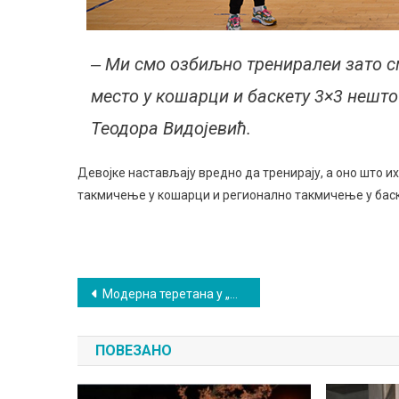
‒ Ми смо озбиљно трениралеи зато см
место у кошарци и баскету 3×3 нешто
Теодора Видојевић.
Девојке настављају вредно да тренирају, а оно што и
такмичење у кошарци и регионално такмичење у баск
Кретање
Модерна теретана у „Подини”: Бесплатно вежбање до краја године
чланка
ПОВЕЗАНО