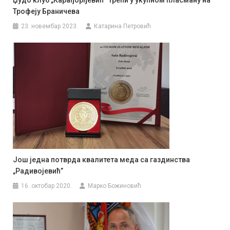
Трофеју Браничева
23. новембар 2023.
Катарина Петровић
Још једна потврда квалитета меда са газдинства
„Радивојевић”
16. октобар 2020.
Марко Божиновић