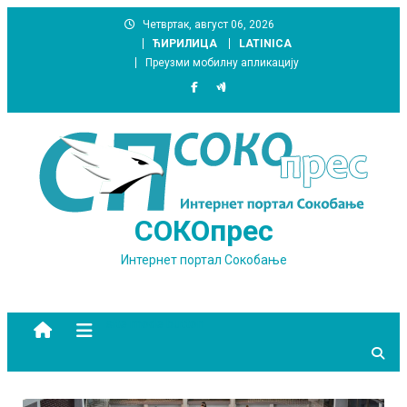
Skip
Четвртак, август 06, 2026
to
ЋИРИЛИЦА
LATINICA
content
Преузми мобилну апликацију
СОКОпрес
Интернет портал Сокобање
site mode button