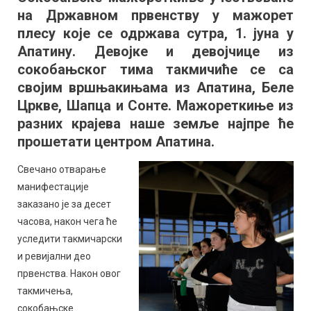
на Државном првенству у мажорет
Државном
првенству
плесу које се одржава сутра, 1. јуна у
у
Апатину. Девојке и девојчице из
Апатину
сокобањског тима такмичиће се са
својим вршњакињама из Апатина, Беле
Цркве, Шапца и Сонте. Мажореткиње из
разних крајева наше земље најпре ће
прошетати центром Апатина.
Свечано отварање
манифестације
заказано је за десет
часова, након чега ће
уследити такмичарски
и ревијални део
првенства. Након овог
такмичења,
сокобањске