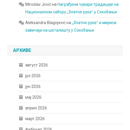
Miroslav Jović
на
Награђени чувари традиције на
Националном сабору „Златне рукеˮ у Сокобањи
Aleksandra Blagojević
на
„Златне рукеˮ и мириси
завичаја на шеталишту у Сокобањи
АРХИВЕ
август 2026
јул 2026
јун 2026
мај 2026
април 2026
март 2026
фебруар 2026