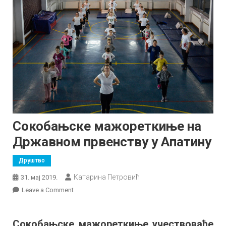
Сокобањске мажореткиње на
Државном првенству у Апатину
Друштво
Катарина Петровић
31. мај 2019.
on
Leave a Comment
Сокобањске
мажореткиње
Сокобањске мажореткиње учествоваће
на