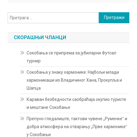
Претрага
за:
СКОРАШЊИ ЧЛАНЦИ
Сокобања се припрема за јубиларни Футсал
турнир
Сокобања у знаку хармонике: Најбољи млади
хармоникаши из Владичиног Хана, Прокупља и
Шапца
Караван безбедности саобраћаја окупио туристе
и мештане Сокобање
Препуно гледалиште, тактови чувене „Руменкеˮ и
добра атмосфера на отварању „Прве хармоникеˮ
у Сокобањи