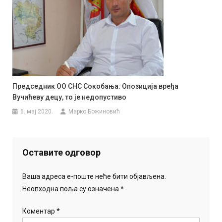
Председник ОО СНС Сокобања: Опозиција вређа
Вучићеву децу, то је недопустиво
6. мај 2020.
Марко Божиновић
Оставите одговор
Ваша адреса е-поште неће бити објављена.
Неопходна поља су означена
*
Коментар
*