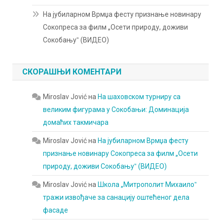
На јубиларном Врмџа фесту признање новинару
Сокопреса за филм „Осети природу, доживи
Сокобањуˮ (ВИДЕО)
СКОРАШЊИ КОМЕНТАРИ
Miroslav Jović
на
На шаховском турниру са
великим фигурама у Сокобањи: Доминација
домаћих такмичара
Miroslav Jović
на
На јубиларном Врмџа фесту
признање новинару Сокопреса за филм „Осети
природу, доживи Сокобањуˮ (ВИДЕО)
Miroslav Jović
на
Школа „Митрополит Михаилоˮ
тражи извођаче за санацију оштећеног дела
фасаде