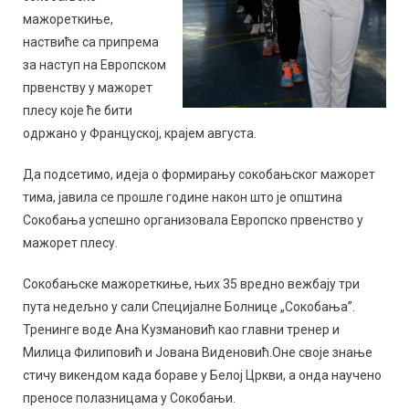
мажореткиње,
наствиће са припрема
за наступ на Европском
првенству у мажорет
плесу које ће бити
одржано у Француској, крајем августа.
Да подсетимо, идеја о формирању сокобањског мажорет
тима, јавила се прошле године након што је општина
Сокобања успешно организовала Европско првенство у
мажорет плесу.
Сокобањске мажореткиње, њих 35 вредно вежбају три
пута недељно у сали Специјалне Болнице „Сокобања”.
Тренинге воде Ана Кузмановић као главни тренер и
Милица Филиповић и Јована Виденовић.Оне своје знање
стичу викендом када бораве у Белој Цркви, а онда научено
преносе полазницама у Сокобањи.