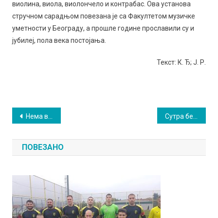
виолина, виола, виолончело и контрабас. Ова установа
стручном сарадњом повезана је са Факултетом музичке
уметности у Београду, а прошле године прославили су и
јубилеј, пола века постојања.
Текст: К. Ђ; Ј. Р.
Кретање
Нема воде због радова
Сутра бесплатно купање у Аква парку „Подина”: На терену поред 3×3 баскет турнир
чланка
ПОВЕЗАНО