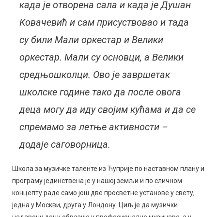
када је отворена сала и када је Душан
Ковачевић и сам присуствовао и тада
су били Мали оркестар и Велики
оркестар. Мали су основци, а Велики
средњошколци. Ово је завршетак
школске године тако да после овога
деца могу да иду својим кућама и да се
спремамо за летње активности –
додаје саговорница.
Школа за музичке таленте из Ћуприје по наставном плану и
програму јединствена је у нашој земљи и по сличном
концепту раде само још две просветне установе у свету,
једна у Москви, друга у Лондону. Циљ је да музички
надарену децу образује у професионалне музичаре, а у