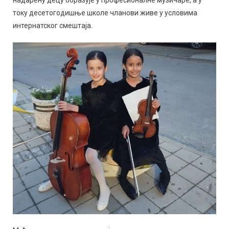
току десетогодишње школе чланови живе у условима
интернатског смештаја.