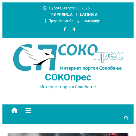
Skip
Субота, август 08, 2026
to
ЋИРИЛИЦА
LATINICA
content
Преузми мобилну апликацију
СОКОпрес
Интернет портал Сокобање
site mode button