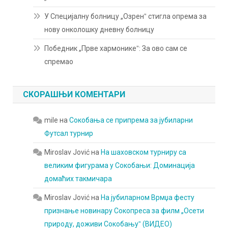
У Специјалну болницу „Озренˮ стигла опрема за
нову онколошку дневну болницу
Победник „Прве хармоникеˮ: За ово сам се
спремао
СКОРАШЊИ КОМЕНТАРИ
mile
на
Сокобања се припрема за јубиларни
Футсал турнир
Miroslav Jović
на
На шаховском турниру са
великим фигурама у Сокобањи: Доминација
домаћих такмичара
Miroslav Jović
на
На јубиларном Врмџа фесту
признање новинару Сокопреса за филм „Осети
природу, доживи Сокобањуˮ (ВИДЕО)