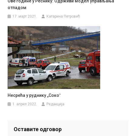
Ове године у Реснику: Одрживи модел управљања
отпадом
17. март 2021.
Катарина Петровић
Несрећа у руднику „Сокоˮ
1. април 2022.
Редакција
Оставите одговор