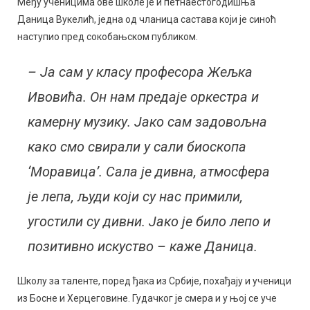
Међу ученицима ове школе је и петнаестогодишња
Даница Вукелић, једна од чланица састава који је синоћ
наступио пред сокобањском публиком.
– Ја сам у класу професора Жељка
Ивовића. Он нам предаје оркестра и
камерну музику. Јако сам задовољна
како смо свирали у сали биоскопа
‘Моравица’. Сала је дивна, атмосфера
је лепа, људи који су нас примили,
угостили су дивни. Јако је било лепо и
позитивно искуство – каже Даница.
Школу за таленте, поред ђака из Србије, похађају и ученици
из Босне и Херцеговине. Гудачког је смера и у њој се уче