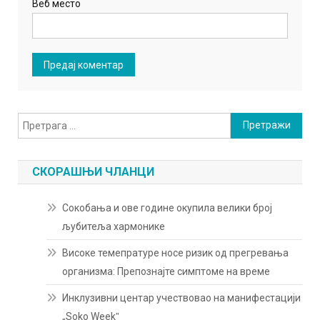
Веб место
Претрага
за:
СКОРАШЊИ ЧЛАНЦИ
Сокобања и ове године окупила велики број
љубитеља хармонике
Високе темепратуре носе ризик од прегревања
организма: Препознајте симптоме на време
Инклузивни центар учествовао на манифестацији
„Soko Weekˮ