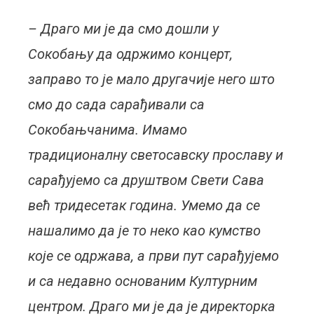
– Драго ми је да смо дошли у
Сокобању да одржимо концерт,
заправо то је мало другачије него што
смо до сада сарађивали са
Сокобањчанима. Имамо
традиционалну светосавску прославу и
сарађујемо са друштвом Свети Сава
већ тридесетак година. Умемо да се
нашалимо да је то неко као кумство
које се одржава, а први пут сарађујемо
и са недавно основаним Културним
центром. Драго ми је да је директорка