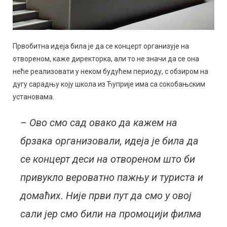
Првобитна идеја била је да се концерт организује на
отвореном, каже директорка, али то не значи да се она
неће реализовати у неком будућем периоду, с обзиром на
дугу сарадњу коју школа из Ћуприје има са сокобањским
установама.
– Ово смо сад овако да кажем на
брзака организовали, идеја је била да
се концерт деси на отвореном што би
привукло вероватно пажњу и туриста и
домаћих. Није први пут да смо у овој
сали јер смо били на промоцији филма