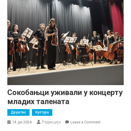
Сокобањци уживали у концерту
младих талената
Друштво
Култура
Редакција
on
14. јун 2024.
Leave a Comment
Сокобањци