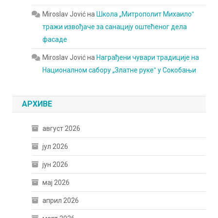
Miroslav Jović
на
Школа „Митрополит Михаилоˮ
тражи извођаче за санацију оштећеног дела
фасаде
Miroslav Jović
на
Награђени чувари традиције на
Националном сабору „Златне рукеˮ у Сокобањи
АРХИВЕ
август 2026
јул 2026
јун 2026
мај 2026
април 2026