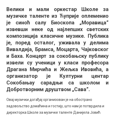
уживали
Велики и мали оркестар Школе за
у
музичке таленте из Ћуприје оплеменио
концерту
младих
је синоћ салу Биоскопа „Моравица”
талената
извевши неке од најлепших светских
композиција класичне музике. Публика
је, поред осталог, уживала у делима
Вивалдија, Брамса, Моцарта, Чајковског
и Баха. Концерт за сокобањску публику
извели су ученици у класи професора
Драгана Мирчића и Жељка Ивовића, а
организатор је Културни центар
Сокобањау сарадњи са школом и
Добротворним друштвом „Сава”.
Овај музички догађај организован је на обострано
задовољство домаћина и гостију, што нам је потврдила и
директорка Школе за музичке таленте Данијела Јовић.