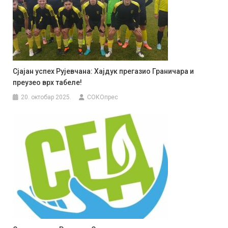
Сјајан успех Рујевчана: Хајдук прегазио Граничара и
преузео врх табеле!
20. октобар 2025.
СОКОпрес