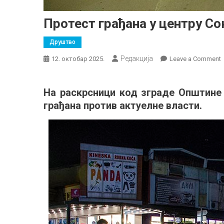
Протест грађана у центру С
Друштво
Редакција
12. октобар 2025.
Leave a Comment
г
На раскрсници код зграде Општине 
у
грађана против актуелне власти.
ц
у