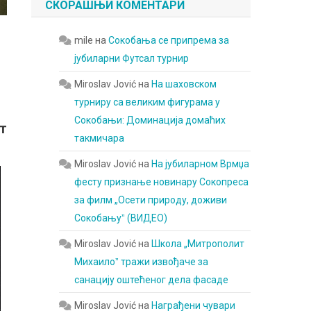
СКОРАШЊИ КОМЕНТАРИ
mile
на
Сокобања се припрема за
јубиларни Футсал турнир
Miroslav Jović
на
На шаховском
турниру са великим фигурама у
Сокобањи: Доминација домаћих
т
такмичара
Miroslav Jović
на
На јубиларном Врмџа
фесту признање новинару Сокопреса
за филм „Осети природу, доживи
Сокобањуˮ (ВИДЕО)
Miroslav Jović
на
Школа „Митрополит
Михаилоˮ тражи извођаче за
санацију оштећеног дела фасаде
Miroslav Jović
на
Награђени чувари