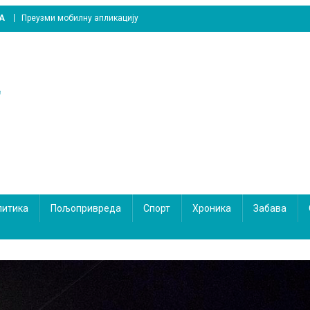
A
Преузми мобилну апликацију
литика
Пољопривреда
Спорт
Хроника
Забава