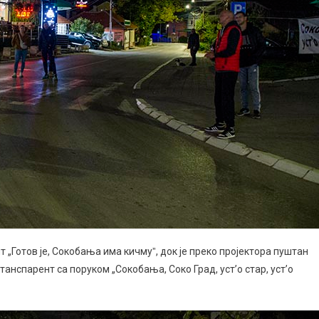
 „Готов је, Сокобања има кичмуˮ, док је преко пројектора пуштан
 танспарент са поруком „Сокобања, Соко Град, уст’о стар, уст’о