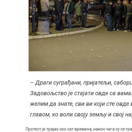
– Драги суграђани, пријатељи, сабор
Задовољство је стајати овде са вама.
желим да знате, сви ви који сте овде
главом, ко воли своју земљу и свој на
Протест је трајао око сат времена, након чега су се 