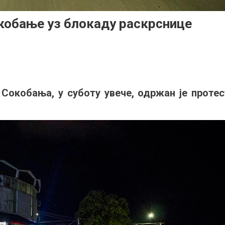
окобање уз блокаду раскрснице
on
Протест
рађана
Сокобања, у суботу увече, одржан је протес
ентру
Сокобање
з
блокаду
раскрснице