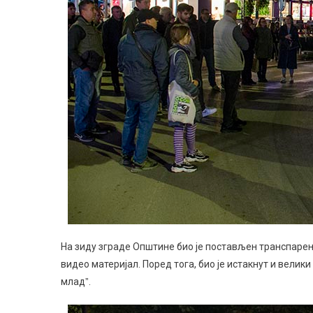
На зиду зграде Општине био је постављен транспарент
видео материјал. Поред тога, био је истакнут и велики
младˮ.