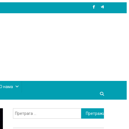
site mode button
О нама
Претрага
за: