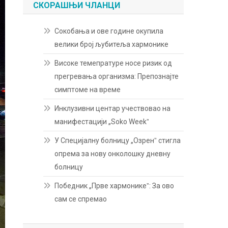
СКОРАШЊИ ЧЛАНЦИ
Сокобања и ове године окупила
велики број љубитеља хармонике
Високе темепратуре носе ризик од
прегревања организма: Препознајте
симптоме на време
Инклузивни центар учествовао на
манифестацији „Soko Weekˮ
У Специјалну болницу „Озренˮ стигла
опрема за нову онколошку дневну
болницу
Победник „Прве хармоникеˮ: За ово
сам се спремао