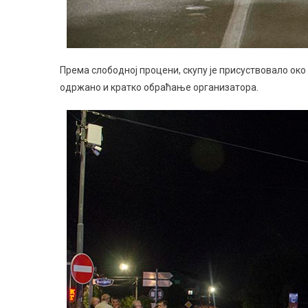
Према слободној процени, скупу је присуствовало око 
одржано и кратко обраћање организатора.