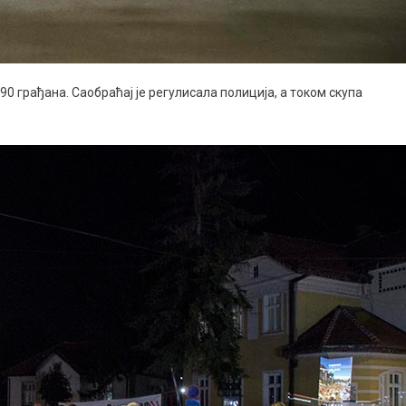
90 грађана. Саобраћај је регулисала полиција, а током скупа