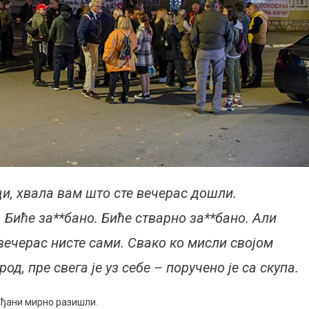
ци, хвала вам што сте вечерас дошли.
 Биће за**бано. Биће стварно за**бано. Али
 вечерас нисте сами. Свако ко мисли својом
род, пре свега је уз себе – поручено је са скупа.
грађани мирно разишли.