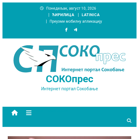
Skip
Понедељак, август 10, 2026
to
ЋИРИЛИЦА
LATINICA
content
Преузми мобилну апликацију
СОКОпрес
Интернет портал Сокобање
site mode button