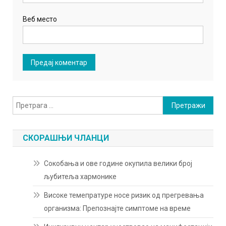
Веб место
Претрага
за:
СКОРАШЊИ ЧЛАНЦИ
Сокобања и ове године окупила велики број
љубитеља хармонике
Високе темепратуре носе ризик од прегревања
организма: Препознајте симптоме на време