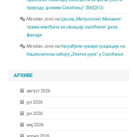
природу, доживи Сокобањуˮ (ВИДЕО)
Miroslav Jović
на
Школа „Митрополит Михаилоˮ
тражи извођаче за санацију оштећеног дела
фасаде
Miroslav Jović
на
Награђени чувари традиције на
Националном сабору „Златне рукеˮ у Сокобањи
АРХИВЕ
август 2026
јул 2026
јун 2026
мај 2026
април 2026