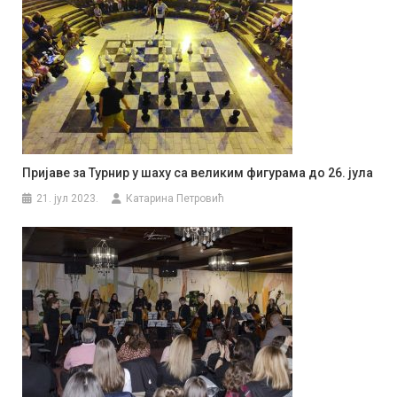
Пријаве за Турнир у шаху са великим фигурама до 26. јула
21. јул 2023.
Катарина Петровић