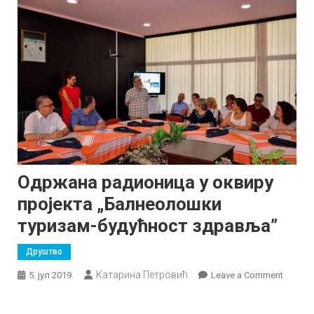
Одржана радионица у оквиру
пројекта „Балнеолошки
туризам-будућност здравља”
Друштво
Катарина Петровић
on
5. јул 2019.
Leave a Comment
Одржа
радион