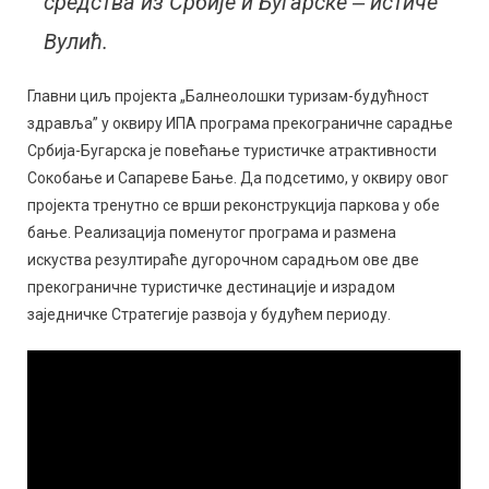
средства из Србије и Бугарске ‒ истиче
Вулић.
Главни циљ пројекта „Балнеолошки туризам-будућност
здравља” у оквиру ИПА програма прекограничне сарадње
Србија-Бугарска је повећање туристичке атрактивности
Сокобање и Сапареве Бање. Да подсетимо, у оквиру овог
пројекта тренутно се врши реконструкција паркова у обе
бање. Реализација поменутог програма и размена
искуства резултираће дугорочном сарадњом ове две
прекограничне туристичке дестинације и израдом
заједничке Стратегије развоја у будућем периоду.