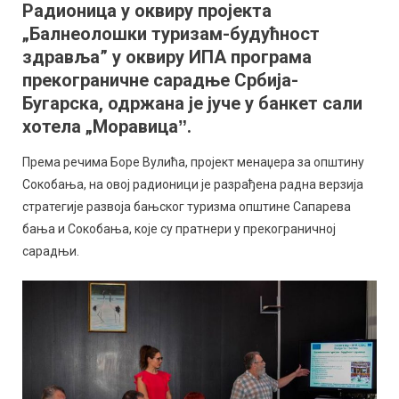
Радионица у оквиру пројекта
у
„Балнеолошки туризам-будућност
оквиру
пројек
здравља” у оквиру ИПА програма
„Балн
прекограничне сарадње Србија-
туриза
Бугарска, одржана је јуче у банкет сали
будућн
хотела „Моравицаˮ.
здрав
Према речима Боре Вулића, пројект менаџера за општину
Сокобања, на овој радионици је разрађена радна верзија
стратегије развоја бањског туризма општине Сапарева
бања и Сокобања, које су пратнери у прекограничној
сарадњи.