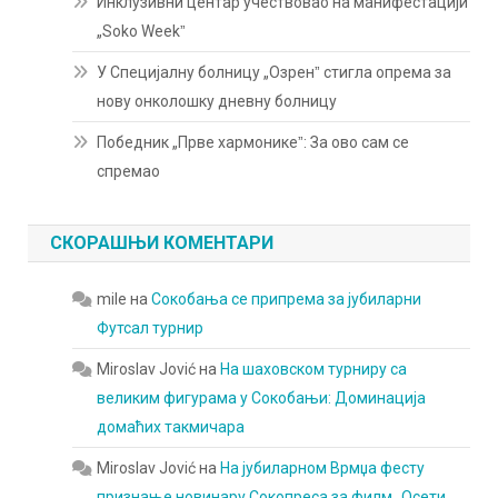
Инклузивни центар учествовао на манифестацији
„Soko Weekˮ
У Специјалну болницу „Озренˮ стигла опрема за
нову онколошку дневну болницу
Победник „Прве хармоникеˮ: За ово сам се
спремао
СКОРАШЊИ КОМЕНТАРИ
mile
на
Сокобања се припрема за јубиларни
Футсал турнир
Miroslav Jović
на
На шаховском турниру са
великим фигурама у Сокобањи: Доминација
домаћих такмичара
Miroslav Jović
на
На јубиларном Врмџа фесту
признање новинару Сокопреса за филм „Осети