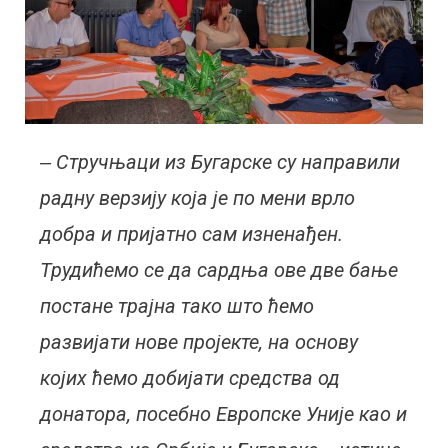
‒ Стручњаци из Бугарске су направили
радну верзију која је по мени врло
добра и пријатно сам изненађен.
Трудићемо се да сардња ове две бање
постане трајна тако што ћемо
развијати нове пројекте, на основу
којих ћемо добијати средства од
донатора, посебно Европске Уније као и