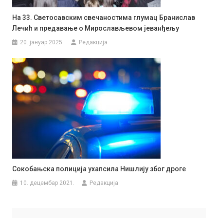
На 33. Светосавским свечаностима глумац Бранислав
Лечић и предавање о Мирослављевом јеванђељу
20. јануар 2025.
Редакција
Сокобањска полиција ухапсила Нишлију због дроге
10. децембар 2021.
Редакција