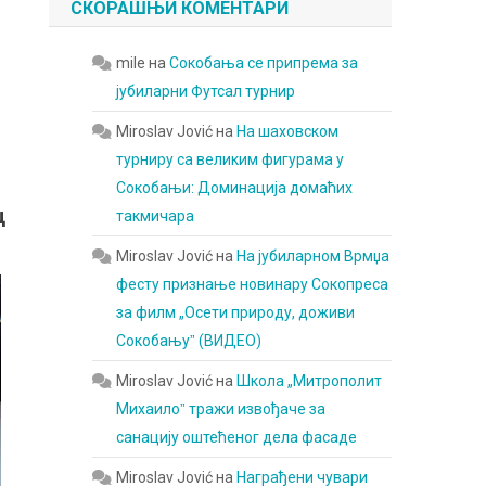
СКОРАШЊИ КОМЕНТАРИ
mile
на
Сокобања се припрема за
јубиларни Футсал турнир
Miroslav Jović
на
На шаховском
турниру са великим фигурама у
Сокобањи: Доминација домаћих
ц
такмичара
Miroslav Jović
на
На јубиларном Врмџа
фесту признање новинару Сокопреса
за филм „Осети природу, доживи
Сокобањуˮ (ВИДЕО)
Miroslav Jović
на
Школа „Митрополит
Михаилоˮ тражи извођаче за
санацију оштећеног дела фасаде
Miroslav Jović
на
Награђени чувари