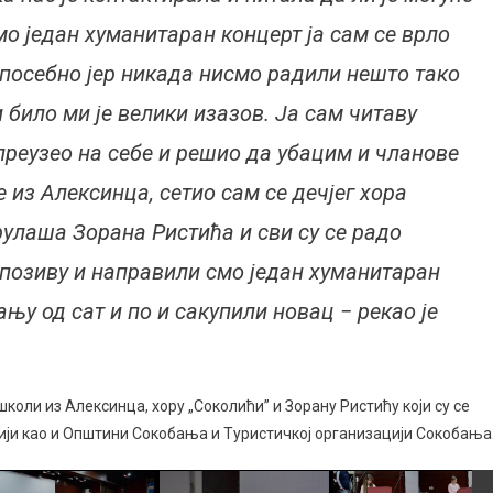
мо један хуманитаран концерт ја сам се врло
посебно јер никада нисмо радили нешто тако
 било ми је велики изазов. Ја сам читаву
преузео на себе и решио да убацим и чланове
 из Алексинца, сетио сам се дечјег хора
улаша Зорана Ристића и сви су се радо
позиву и направили смо један хуманитаран
ању од сат и по и сакупили новац − рекао је
коли из Алексинца, хору „Соколићи” и Зорану Ристићу који су се
цији као и Општини Сокобања и Туристичкој организацији Сокобања