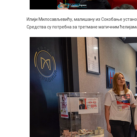
Илији Милосављевићу, малишану из Сокобање установљ
Средства су потребна за третмане матичним ћелијам