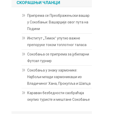
СКОРАШЊИ ЧЛАНЦИ
Припрема се Преображењски вашар
у Сокобањи: Вашарџије овог пута на
Подини
Институт „Тимокˮ упутио важне
препоруке током топлотног таласа
Сокобања се припрема за јубиларни
Футсал турнир
Сокобања у знаку хармонике:
Најбољи млади хармоникаши из
Владичиног Хана, Прокупља и Шапца
Караван безбедности саобраћаја
окупио туристе и мештане Сокобање