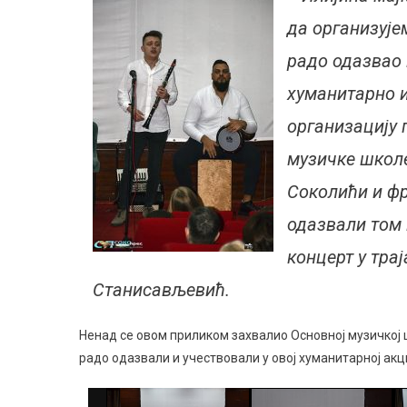
да организује
радо одазвао 
хуманитарно и
организацију 
музичке школе
Соколићи и фр
одазвали том 
концерт у трај
Станисављевић.
Ненад се овом приликом захвалио Основној музичкој ш
радо одазвали и учествовали у овој хуманитарној ак