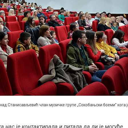
енад Станисављевић члан музичке групе „Сокобањски боеми” кога ј
а нас је контактирала и питала да ли је могуће