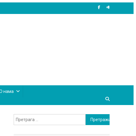
site mode button
О нама
Претрага
за: