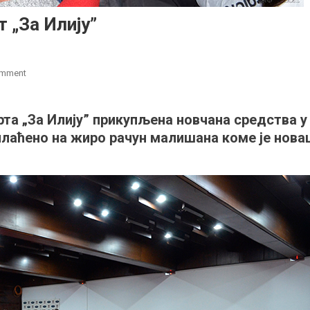
 „За Илију”
on
omment
Одржан
хуманитарни
рта „За Илију” прикупљена новчана средства у
концерт
уплаћено на жиро рачун малишана коме је нова
„За
Илију”