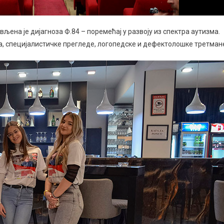
ена је дијагноза Ф.84 – поремећај у развоју из спектра аутизма.
а, специјалистичке прегледе, логопедске и дефектолошке третман