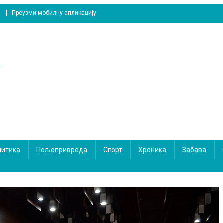
Преузми мобилну апликацију
литика
Пољопривреда
Спорт
Хроника
Забава