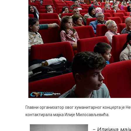
Главни организатор овог хуманитарног концерта је Н
контактирала мајка Илије Милосављевића.
− Илијина мајк