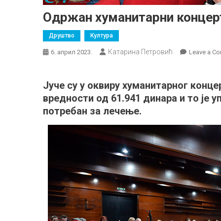
Одржан хуманитарни концерт
Друштво
Култура
Катарина Петровић
6. април 2023.
Leave a C
Јуче су у оквиру хуманитарног конце
вредности од 61.941 динара и то је 
потребан за лечење.