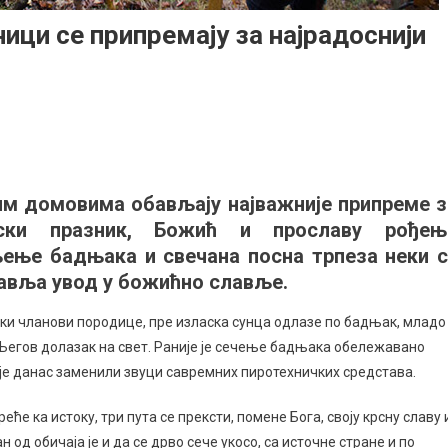
ици се припремају за најрадоснији
ајима
им домовима обављају најважније припреме з
њи
нски празник, Божић и прославу рођењ
ници
љење бадњака и свечана посна трпеза неки с
тавља увод у божићно славље.
ремају
ки чланови породице, пре изласка сунца одлазе по бадњак, младо
адоснији
 Његов долазак на свет. Раније је сечење бадњака обележавано
шћански
чаје данас заменили звуци савремних пиротехничких средстава.
зник
ће ка истоку, три пута се прексти, помене Бога, своју крсну славу 
 од обичаја је и да се дрво сече укосо, са источне стране и по