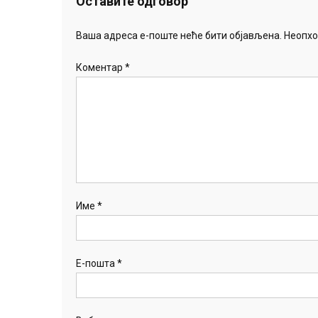
Оставите одговор
Ваша адреса е-поште неће бити објављена.
Неопхо
Коментар
*
Име
*
Е-пошта
*