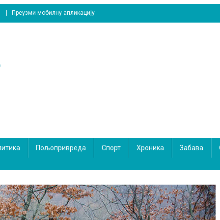
Преузми мобилну апликацију
литика
Пољопривреда
Спорт
Хроника
Забава