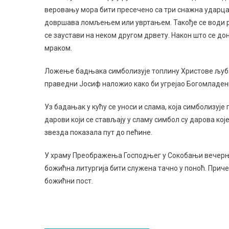
веровању мора бити пресечено са три снажна ударца.
довршава ломљењем или увртањем. Такође се води ра
се заустави на неком другом дрвету. Након што се дон
мраком.
Ложење бадњака симболизује топлину Христове љубави 
праведни Јосиф наложио како би угрејао Богомладен
Уз бадањак у кућу се уноси и слама, која симболизује 
дарови који се стављају у сламу симбол су дарова кој
звезда показала пут до пећине.
У храму Преображења Господњег у Сокобањи вечерњ
божићна литургија бити служена тачно у поноћ. Прич
божићни пост.