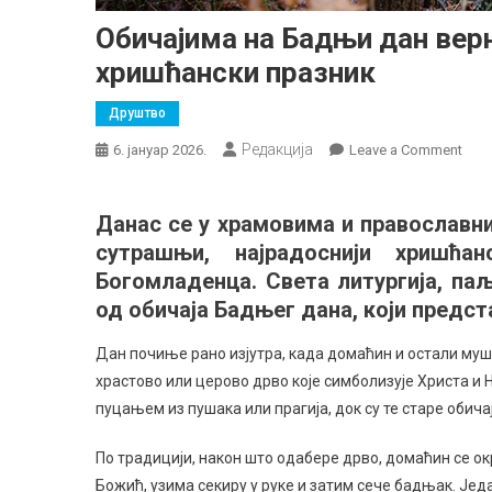
Обичајима на Бадњи дан верн
хришћански празник
Друштво
Редакција
on
6. јануар 2026.
Leave a Comment
Обич
на
Данас се у храмовима и православн
Бад
сутрашњи, најрадоснији хришћа
дан
вер
Богомладенца. Света литургија, па
се
од обичаја Бадњег дана, који предс
прип
за
Дан почиње рано изјутра, када домаћин и остали муш
најр
храстово или церово дрво које симболизује Христа и
хри
пуцањем из пушака или прагија, док су те старе оби
пра
По традицији, након што одабере дрво, домаћин се окре
Божић, узима секиру у руке и затим сече бадњак. Један