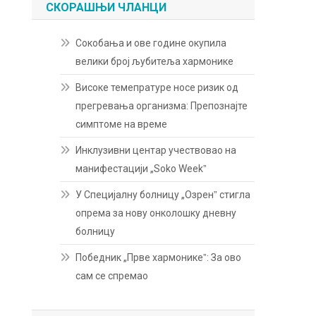
СКОРАШЊИ ЧЛАНЦИ
Сокобања и ове године окупила
велики број љубитеља хармонике
Високе темепратуре носе ризик од
прегревања организма: Препознајте
симптоме на време
Инклузивни центар учествовао на
манифестацији „Soko Weekˮ
У Специјалну болницу „Озренˮ стигла
опрема за нову онколошку дневну
болницу
Победник „Прве хармоникеˮ: За ово
сам се спремао