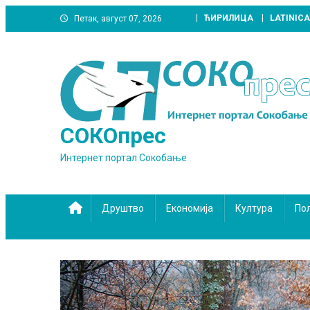
Skip
ЋИРИЛИЦА
LATINICA
Петак, август 07, 2026
to
content
СОКОпрес
Интернет портал Сокобање
Друштво
Економија
Култура
По