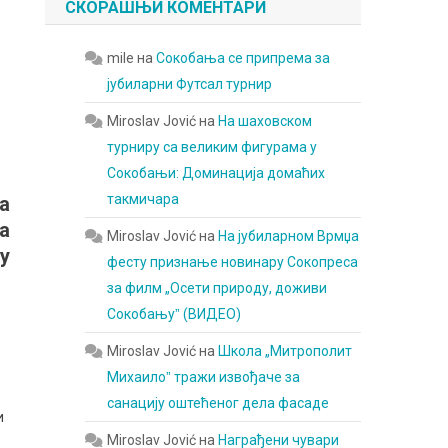
СКОРАШЊИ КОМЕНТАРИ
mile
на
Сокобања се припрема за
јубиларни Футсал турнир
Miroslav Jović
на
На шаховском
турниру са великим фигурама у
Сокобањи: Доминација домаћих
такмичара
а
а
Miroslav Jović
на
На јубиларном Врмџа
у
фесту признање новинару Сокопреса
за филм „Осети природу, доживи
Сокобањуˮ (ВИДЕО)
Miroslav Jović
на
Школа „Митрополит
Михаилоˮ тражи извођаче за
санацију оштећеног дела фасаде
и
Miroslav Jović
на
Награђени чувари