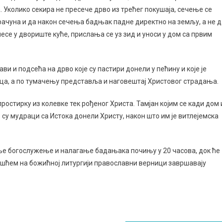
 Уколико секира не пресече дрво из трећег покушаја, сечење се
чуна и да након сечења бадњак падне директно на земљу, а не д
есе у двориште куће, прислања се уз зид и уноси у дом са првим
и подсећа на дрво које су пастири донели у пећину и које је
ца, а по тумачењу представља и наговештај Христовог страдања.
простирку из колевке тек рођеног Христа. Тамјан којим се кади дом 
е су мудраци са Истока донели Христу, након што им је витлејемска
е богослужење и налагање бадањака почињу у 20 часова, док ће
ешћем на божићној литургији православни верници завршавају