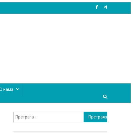
site mode button
О нама
Претрага
за: