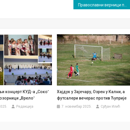
Православни верници прослављају Божић, најрадоснији празник
и концерт КУД-а „Сокоˮ
Хајдук у Зајечару, Озрен у Кални, а
позорници „Врелоˮ
футсалери вечерас против Ћуприје
2025.
Редакција
7. новембар 2025.
Срђан Илић