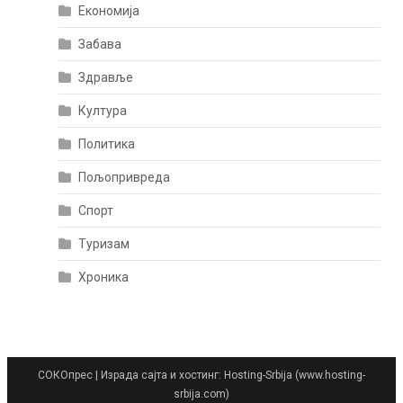
Економија
Забава
Здравље
Култура
Политика
Пољопривреда
Спорт
Туризам
Хроника
СОКОпрес
|
Израда сајта и хостинг: Hosting-Srbija (www.hosting-
srbija.com)