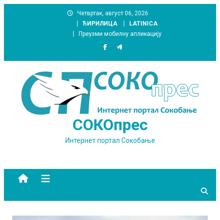
Skip
Четвртак, август 06, 2026
to
ЋИРИЛИЦА
LATINICA
content
Преузми мобилну апликацију
СОКОпрес
Интернет портал Сокобање
site mode button