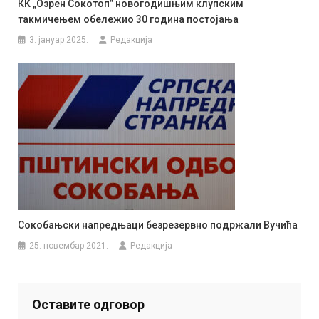
КК „Озрен Сокотопˮ новогодишњим клупским
такмичењем обележио 30 година постојања
3. јануар 2025.
Редакција
Сокобањски напредњаци безрезервно подржали Вучића
25. новембар 2021.
Редакција
Оставите одговор