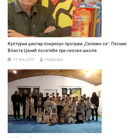
Културни центар покренуо програм „Селимо сеˮ: Песник
Власта Ценић посетиће три сеоске школе
14. мај 2026.
Редакција