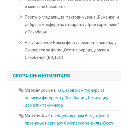
и мештане Сокобање
Препуно гледалиште, тактови чувене „Руменкеˮ и
добра атмосфера на отварању „Прве хармоникеˮ
у Сокобањи
На јубиларном Врмџа фесту признање новинару
Сокопреса за филм „Осети природу, доживи
Сокобањуˮ (ВИДЕО)
СКОРАШЊИ КОМЕНТАРИ
Miroslav Jović
на
На шаховском турниру са
великим фигурама у Сокобањи: Доминација
домаћих такмичара
Miroslav Jović
на
На јубиларном Врмџа фесту
признање новинару Сокопреса за филм „Осети