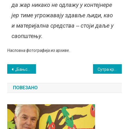
да жар никако не одлажу у контејнере
јер тиме угрожавају здавље љиди, као
и материјална средства ‒ стоји даље у
саопштењу.
Насловна фотографија из архиве.
Кретање
„Бањско преображење” поделило преко 500 визира сокобањским установама
Сутра краткотрајан прекид у водонабдевању у центру Сокобање
чланка
ПОВЕЗАНО