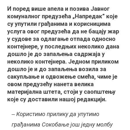
бацајте
И поред више апела и позива Јавног
жар
комуналног предузећа „Напредак” које
и
неохлађен
су упутили грађанима и корисницима
пепео
услуга овог предузећа да не бацају жар
у
у судове за одлагање отпада односно
контејнере
контејнере, у последњих неколико дана
–
дошло је до запаљења садржаја у
апелују
неколико контејнера. Једном приликом
из
дошло је и до запаљења возила за
ЈКП
сакупљање и одвожење смећа, чиме је
„Напредак”
овом предузећу нанета велика
материјална штета, стоји у саопштењу
које су доставили нашој редакцији.
‒ Користимо прилику да упутимо
грађанима Сокобање још једну молбу