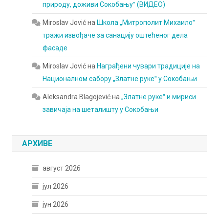
природу, доживи Сокобањуˮ (ВИДЕО)
Miroslav Jović
на
Школа „Митрополит Михаилоˮ
тражи извођаче за санацију оштећеног дела
фасаде
Miroslav Jović
на
Награђени чувари традиције на
Националном сабору „Златне рукеˮ у Сокобањи
Aleksandra Blagojević
на
„Златне рукеˮ и мириси
завичаја на шеталишту у Сокобањи
АРХИВЕ
август 2026
јул 2026
јун 2026