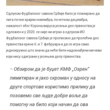
Одлуком Фудбалског савеза Србије било је планирано да
лига почне крајем новембра, почетком децембра,
нажалост због Корона вируса јесењи део првенства је
одложен и у 2020. се није ни играо а одлуком ИО
Фудбалског савеза Србије је прописано да пролећни део
првенства крене 6. и 7. фебруара и да се игра само
једнокружно што значи да неће бити надокнађени мечеви
који нису одиграни у јесењем делу првенства.
− Обзиром да је буџет КМФ „Озрен”
лимитиран и јако скроман у односу на
друге спортове користимо прилику да
позовемо све људе добре воље да
помогну на било који начин да ова