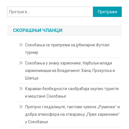
Претрага
за:
СКОРАШЊИ ЧЛАНЦИ
Сокобања се припрема за јубиларни Футсал
турнир
Сокобања у знаку хармонике: Најбољи млади
хармоникаши из Владичиног Хана, Прокупља и
Шапца
Караван безбедности саобраћаја окупио туристе
и мештане Сокобање
Препуно гледалиште, тактови чувене „Руменкеˮ и
добра атмосфера на отварању „Прве хармоникеˮ
у Сокобањи