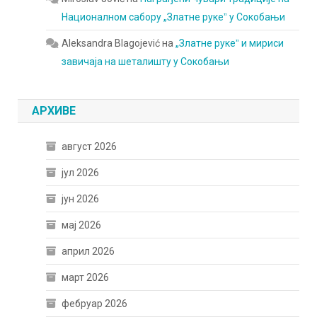
Националном сабору „Златне рукеˮ у Сокобањи
Aleksandra Blagojević
на
„Златне рукеˮ и мириси
завичаја на шеталишту у Сокобањи
АРХИВЕ
август 2026
јул 2026
јун 2026
мај 2026
април 2026
март 2026
фебруар 2026