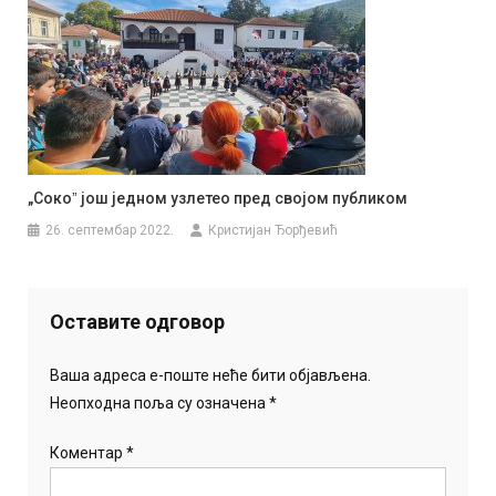
„Сокоˮ још једном узлетео пред својом публиком
26. септембар 2022.
Кристијан Ђорђевић
Оставите одговор
Ваша адреса е-поште неће бити објављена.
Неопходна поља су означена
*
Коментар
*