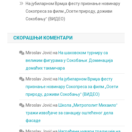
На јубиларном Врмџа фесту признање новинару
Сокопреса за филм „Осети природу, доживи
Сокобањуˮ (ВИДЕО)
СКОРАШЊИ КОМЕНТАРИ
Miroslav Jović
на
На шаховском турниру са
великим фигурама у Сокобањи: Доминација
домаћих такмичара
Miroslav Jović
на
На јубиларном Врмџа фесту
признање новинару Сокопреса за филм „Осети
природу, доживи Сокобањуˮ (ВИДЕО)
Miroslav Jović
на
Школа „Митрополит Михаилоˮ
тражи извођаче за санацију оштећеног дела
фасаде
Miroslav Jović
на
Награђени чувари традиције на