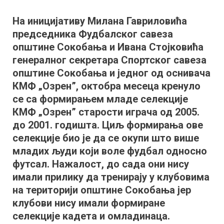
викенда
На иницијативу Милана Гавриловића
почиње
председника Фудбалског савеза
првенство
за
општине Сокобања и Ивана Стојковића
млађу
генералног секретара Спортског савеза
селекцију
општине Сокобања и једног од оснивача
КМФ
КМФ „Озрен”, октобра месеца кренуло
„Озрен”
се са формирањем младе селекције
КМФ „Озрен” старости играча од 2005.
до 2001. годишта. Циљ формирања ове
селекције био је да се окупи што више
младих људи који воле фудбал односно
футсал. Нажалост, до сада они нису
имали прилику да тренирају у клубовима
на територији општине Сокобања јер
клубови нису имали формиране
селекције кадета и омладинаца.