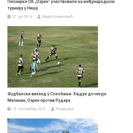
Пионирке ОК „Озренˮ учествовале на међународном
турниру у Нишу
27. јун 2019.
Марко Божиновић
Фудбалски викенд у Сокобањи: Хајдук дочекује
Малиник, Озрен против Рудара
19. септембар 2025.
Редакција