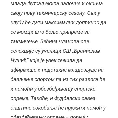
млада футсал екипа започне и оконча
своју прву такмичарску сезону. Сви у
клубу ће дати максимални допринос да
се момци што боље припреме за
такмичење. Већина чланова ове
селекције су ученици СШ „Бранислав
Нушић” које је увек тежила да
афирмише и подстакне младе људе на
бављење спортом па из тих разлога ће
и помоћи у обезбеђивању спортске
опреме. Такође, и Фудбалски савез
општине сокобања ће пружити помоћ у
обезбеђивању опреме − поручју