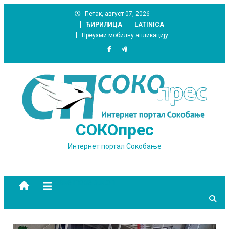
Skip
Петак, август 07, 2026
to
ЋИРИЛИЦА
LATINICA
content
Преузми мобилну апликацију
СОКОпрес
Интернет портал Сокобање
site mode button