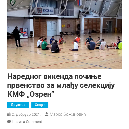
Наредног викенда почиње
првенство за млађу селекцију
КМФ „Озрен”
Друштво
Спорт
Марко Божиновић
2. фебруар 2021.
on
Leave a Comment
Наредног