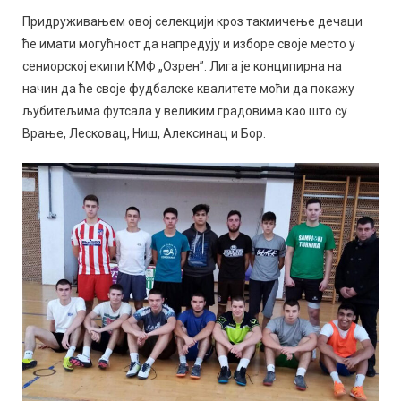
Придруживањем овој селекцији кроз такмичење дечаци
ће имати могућност да напредују и изборе своје место у
сениорској екипи КМФ „Озрен”. Лига је конципирна на
начин да ће своје фудбалске квалитете моћи да покажу
љубитељима футсала у великим градовима као што су
Врање, Лесковац, Ниш, Алексинац и Бор.