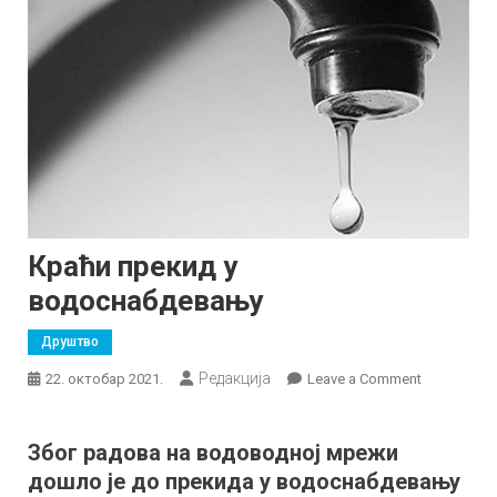
Краћи прекид у
водоснабдевању
Друштво
Редакција
on
22. октобар 2021.
Leave a Comment
Краћи
прекид
Због радова на водоводној мрежи
у
дошло је до прекида у водоснабдевању
водоснабд