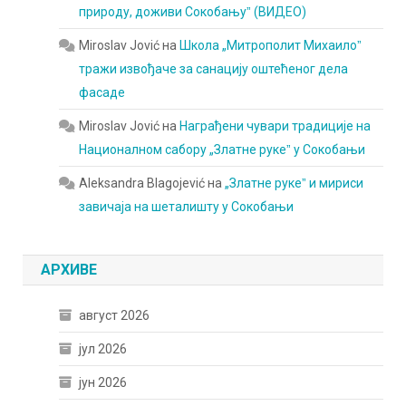
природу, доживи Сокобањуˮ (ВИДЕО)
Miroslav Jović
на
Школа „Митрополит Михаилоˮ
тражи извођаче за санацију оштећеног дела
фасаде
Miroslav Jović
на
Награђени чувари традиције на
Националном сабору „Златне рукеˮ у Сокобањи
Aleksandra Blagojević
на
„Златне рукеˮ и мириси
завичаја на шеталишту у Сокобањи
АРХИВЕ
август 2026
јул 2026
јун 2026