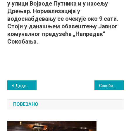
у улици Војводе Путника и у насељу
Дрењар. Нормализација у
водоснабдевању се очекује око 9 сати.
Стоји у данашњем обавештењу Јавног
комуналног предузећа „Напредак“
Сокобања.
Кретање
Додељена признања у оквиру акције „Бирамо најбоље”
Сокобања без воде, цистерна са водом у овим улицама
чланка
ПОВЕЗАНО