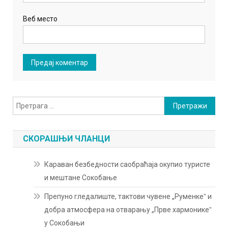
Веб место
Претрага
за:
СКОРАШЊИ ЧЛАНЦИ
Караван безбедности саобраћаја окупио туристе
и мештане Сокобање
Препуно гледалиште, тактови чувене „Руменкеˮ и
добра атмосфера на отварању „Прве хармоникеˮ
у Сокобањи