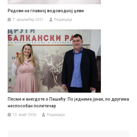
Радови на главној водоводној цеви
7. децембар 2021.
Редакција
Песме и анегдоте о Пашићу: По једнима јунак, по другима
неспособан политичар
12. март 2026.
Редакција