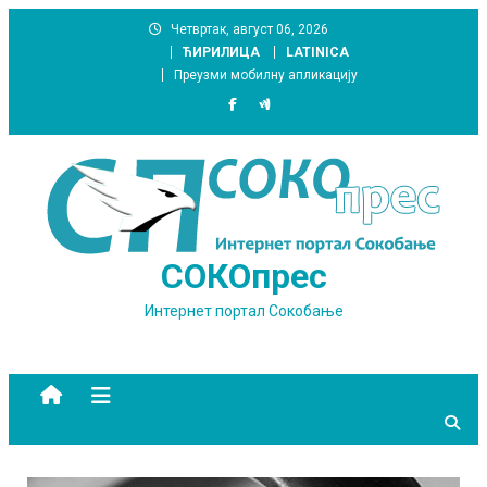
Skip
Четвртак, август 06, 2026
to
ЋИРИЛИЦА
LATINICA
content
Преузми мобилну апликацију
СОКОпрес
Интернет портал Сокобање
site mode button