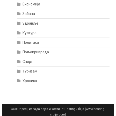
Економија
Забава
Здравље
Култура
Политика
Пољопривреда
Спорт
Туризам
Хроника
СОКОпрес
|
Израда сајта и хостинг: Hosting-Srbija (www.hosting-
srbija.com)