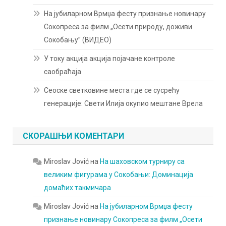
На јубиларном Врмџа фесту признање новинару
Сокопреса за филм „Осети природу, доживи
Сокобањуˮ (ВИДЕО)
У току акција акција појачане контроле
саобраћаја
Сеоске светковине места где се сусрећу
генерације: Свети Илија окупио мештане Врела
СКОРАШЊИ КОМЕНТАРИ
Miroslav Jović
на
На шаховском турниру са
великим фигурама у Сокобањи: Доминација
домаћих такмичара
Miroslav Jović
на
На јубиларном Врмџа фесту
признање новинару Сокопреса за филм „Осети