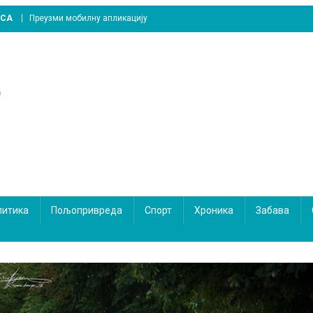
ICA
Преузми мобилну апликацију
литика
Пољопривреда
Спорт
Хроника
Забава