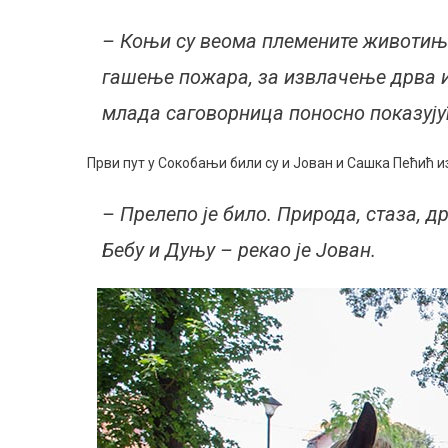
– Коњи су веома племените животиње
гашење пожара, за извлачење дрва и
млада саговорница поносно показују
Први пут у Сокобањи били су и Јован и Сашка Пећић 
– Прелепо је било. Природа, стаза, 
Бебу и Дуњу – рекао је Јован.