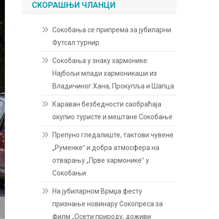
СКОРАШЊИ ЧЛАНЦИ
Сокобања се припрема за јубиларни
Футсал турнир
Сокобања у знаку хармонике:
Најбољи млади хармоникаши из
Владичиног Хана, Прокупља и Шапца
Караван безбедности саобраћаја
окупио туристе и мештане Сокобање
Препуно гледалиште, тактови чувене
„Руменкеˮ и добра атмосфера на
отварању „Прве хармоникеˮ у
Сокобањи
На јубиларном Врмџа фесту
признање новинару Сокопреса за
филм „Осети природу, доживи