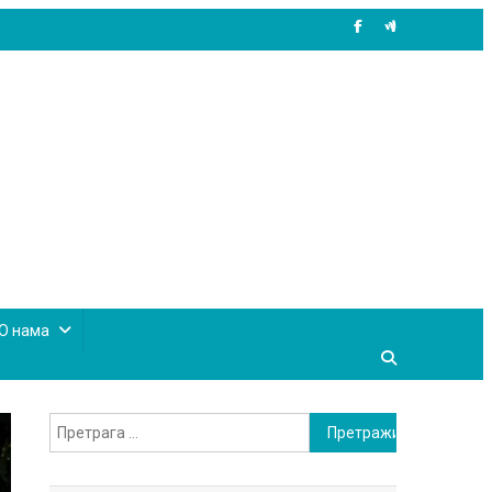
site mode button
О нама
Претрага
за: