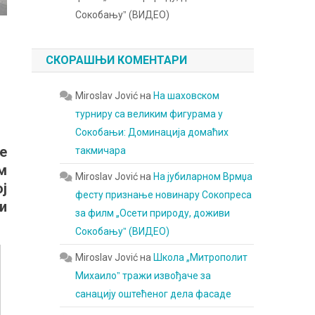
Сокобањуˮ (ВИДЕО)
СКОРАШЊИ КОМЕНТАРИ
Miroslav Jović
на
На шаховском
турниру са великим фигурама у
Сокобањи: Доминација домаћих
е
такмичара
м
Miroslav Jović
на
На јубиларном Врмџа
ј
фесту признање новинару Сокопреса
и
за филм „Осети природу, доживи
Сокобањуˮ (ВИДЕО)
Miroslav Jović
на
Школа „Митрополит
Михаилоˮ тражи извођаче за
санацију оштећеног дела фасаде