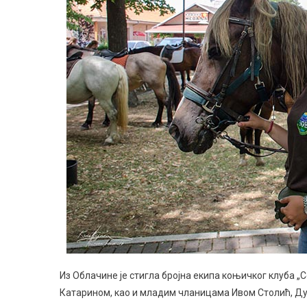
Из Облачине је стигла бројна екипа коњичког клуба „
Катарином, као и младим чланицама Ивом Столић, Д