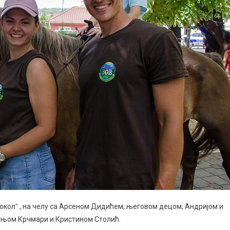
Соколˮ , на челу са Арсеном Дидићем, његовом децом, Андријом и
уњом Крчмари и Кристином Столић.