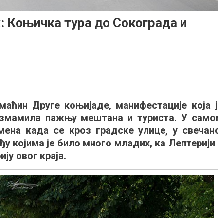
: Коњичка тура до Сокограда и
али
аћин Друге коњијаде, манифестације која ј
и
змамила пажњу мештана и туриста. У само
ка
ена када се кроз градске улице, у свечано
ђу којима је било много младих, ка Лептерији 
ју овог краја.
рада
е
м