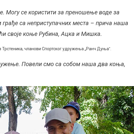
. Могу се користити за преношење воде за
 грађе са неприступачних места – прича наша
ћи своје коње Рубина, Ацка и Мишка.
из Трстеника, чланови Спортског удружења „Ранч Дуњаˮ.
дружење. Повели смо са собом наша два коња,