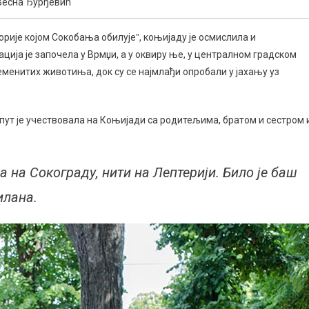
Весна Ђурђевић
рије којом Сокобања обилујеˮ, коњијаду је осмислила и
ја је започела у Врмџи, а у оквиру ње, у централном градском
леменитих животиња, док су се најмлађи опробали у јахању уз
пут је учествовала на Коњијади са родитељима, братом и сестром 
 на Сокограду, нити на Лептерији. Било је баш
илана.