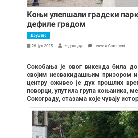
Коњи улепшали градски парк
дефиле градом
Друштво
Редакција
on
28. јул 2025.
Leave a Comment
Коњи
улепш
Сокобања је овог викенда била дом
градск
својим несвакидашњим призором и
парк:
Коњич
центру оживео је дух прошлих врем
тура
поворци, упутила група коњаника, ме
до
Сокограду, стазама које чувају истори
Соког
и
дефил
градо