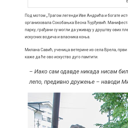
Под мотом „Трагом легенди Иве Андрића и богате исто
организовала Сокобањка Весна Ђурђевић. Манифестаци
парку, грађани су могли да уживају у друштву ових п
искусних водича и власника коња.
Милана Савић, ученица ветерине из села Врела, први 
каже да ће ово искуство дуго памтити.
– Иако сам одавде никада нисам била
лепо, предивно дружење – наводи М