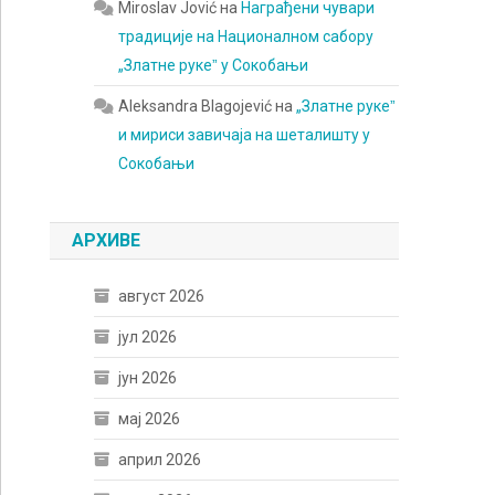
Miroslav Jović
на
Награђени чувари
традиције на Националном сабору
„Златне рукеˮ у Сокобањи
Aleksandra Blagojević
на
„Златне рукеˮ
и мириси завичаја на шеталишту у
Сокобањи
АРХИВЕ
август 2026
јул 2026
јун 2026
мај 2026
април 2026