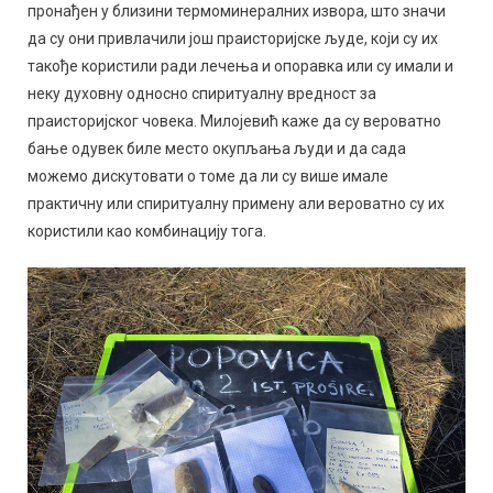
пронађен у близини термоминералних извора, што значи
да су они привлачили још праисторијске људе, који су их
такође користили ради лечења и опоравка или су имали и
неку духовну односно спиритуалну вредност за
праисторијског човека. Милојевић каже да су вероватно
бање одувек биле место окупљања људи и да сада
можемо дискутовати о томе да ли су више имале
практичну или спиритуалну примену али вероватно су их
користили као комбинацију тога.