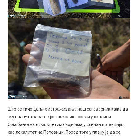
Што се тиче даљих истраживања наш саговорник каже да
је у плану отварање још неколико сонди у околини
Сокобање на локалитетима који имају сличан потенцијал
као локалитет на Поповици. Поред тога у плану је да се