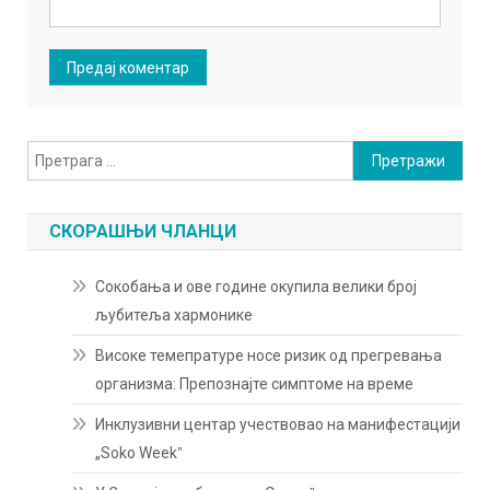
Претрага
за:
СКОРАШЊИ ЧЛАНЦИ
Сокобања и ове године окупила велики број
љубитеља хармонике
Високе темепратуре носе ризик од прегревања
организма: Препознајте симптоме на време
Инклузивни центар учествовао на манифестацији
„Soko Weekˮ