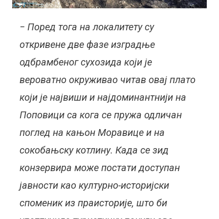
− Поред тога на локалитету су
откривене две фазе изградње
одбрамбеног сухозида који је
вероватно окруживао читав овај плато
који је највиши и најдоминантнији на
Поповици са кога се пружа одличан
поглед на кањон Моравице и на
сокобањску котлину. Када се зид
конзервира може постати доступан
јавности као културно-историјски
споменик из праисторије, што би