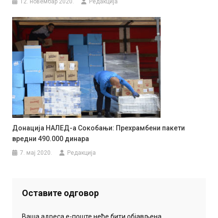
12. новембар 2020.
Редакција
Донација НАЛЕД-а Сокобањи: Прехрамбени пакети
вредни 490.000 динара
7. мај 2020.
Редакција
Оставите одговор
Ваша адреса е-поште неће бити објављена.