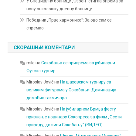
У Специјалну болницу „Озренˮ стигла опрема за
нову онколошку дневну болницу
Победник „Прве хармоникеˮ: За ово сам се
спремао
СКОРАШЊИ КОМЕНТАРИ
mile
на
Сокобања се припрема за јубиларни
Футсал турнир
Miroslav Jović
на
На шаховском турниру са
великим фигурама у Сокобањи: Доминација
домаћих такмичара
Miroslav Jović
на
На јубиларном Врмџа фесту
признање новинару Сокопреса за филм „Осети
природу, доживи Сокобањуˮ (ВИДЕО)