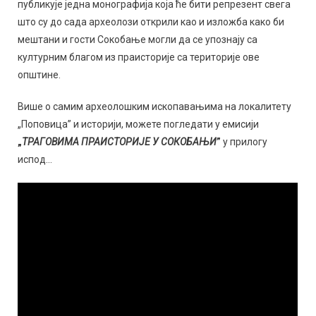
публикује једна монографија која ће бити репрезент свега
што су до сада археолози открили као и изложба како би
мештани и гости Сокобање могли да се упознају са
културним благом из праисторије са територије ове
општине.
Више о самим археолошким ископавањима на локалитету
„Поповица” и историји, можете погледати у емисији
„
ТРАГОВИМА ПРАИСТОРИЈЕ У СОКОБАЊИ
”
у прилогу
испод…