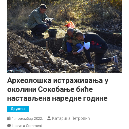
Археолошка истраживања у
околини Сокобање биће
настављена наредне године
Друштво
Катарина Петровић
1. новембар 2022.
on
Leave a Comment