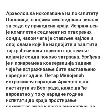
Археолошка
истраживања
Археолошка ископавања на локалитету
у
Поповица, о којима смо недавно писали,
околини
Сокобање
за сада су приведена крају. Испражњен
биће
је комплетан седимент из отворених
настављена
сонди, након чега је стављен најлон и
наредне
слој сламе који ће издвојити и заштити
године
тај грађевински хоризонт од земље
којим је сонда поново затрпана. Урађена
је и привремена конзервација зидина
чије ће истраживање бити настављено
наредне године. Петар Милојевић
истраживач сарадник Археолошког
института из Београда, каже да ће
вероватно у току наредне године
испитати до краја простирање
поменутог зида и постојање капије, за