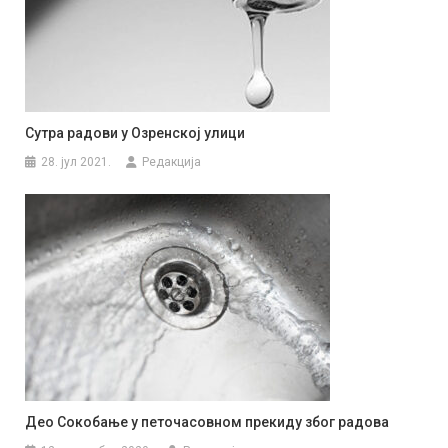
Сутра радови у Озренској улици
28. јул 2021.
Редакција
Део Сокобање у петочасовном прекиду због радова