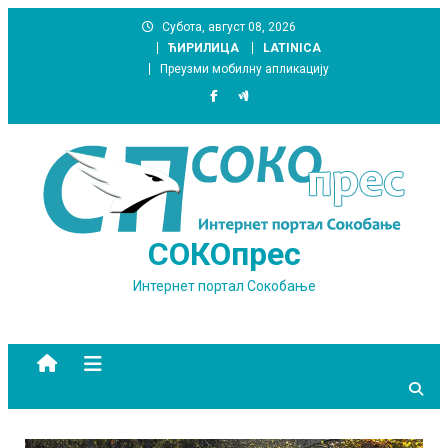
Skip
Субота, август 08, 2026
to
ЋИРИЛИЦА
LATINICA
content
Преузми мобилну апликацију
СОКОпрес
Интернет портал Сокобање
site mode button