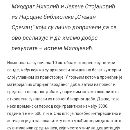
Миодраг Николић и Јелене Стојановић
из Народне библиотеке „Стеван
Сремац” који су лично допринели да се
ово реализује и да имамо добре
резултате – истиче Милојевић.
Ископавања су почела 10.октобра и отворене су четири
сонде, међу којима су археолози наишли на богат културни
слој углавном из праисторије. У горњим котома пронађен је
материјал из старијег гвозданог доба, затим из позног и
средњег гвозданог доба и у најнижим котама локалитета
откривени су налази из позног бакарног доба. Дакле, то је
неки временски период који гравитира између 3000.
године п.н.е и 500. п.н.е. Оно што је посебно интересантно и
значајно је да на локалитету нема млађих периода као што
су антика или средњи век, који често утичу на девастацију