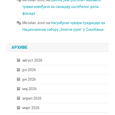
Miroslav Jović
на
Школа „Митрополит Михаилоˮ
тражи извођаче за санацију оштећеног дела
фасаде
Miroslav Jović
на
Награђени чувари традиције на
Националном сабору „Златне рукеˮ у Сокобањи
АРХИВЕ
август 2026
јул 2026
јун 2026
мај 2026
април 2026
март 2026