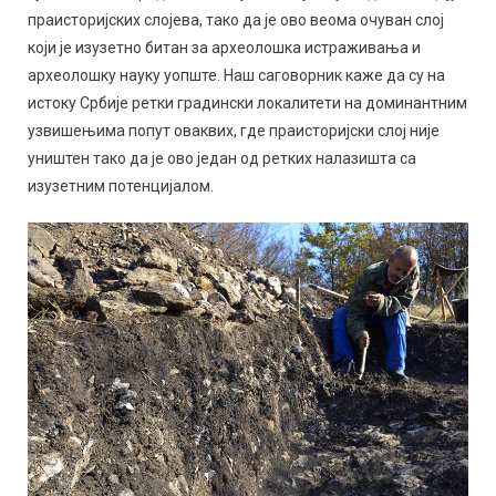
праисторијских слојева, тако да је ово веома очуван слој
који је изузетно битан за археолошка истраживања и
археолошку науку уопште. Наш саговорник каже да су на
истоку Србије ретки градински локалитети на доминантним
узвишењима попут оваквих, где праисторијски слој није
уништен тако да је ово један од ретких налазишта са
изузетним потенцијалом.