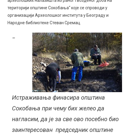
археолошких налазишта из раног гвозденог доба на
територији општине Сокобања“ које се спроводи у
организацији Археолошког института у Београду и
Народне библиотеке Стеван Сремац.
−
Истраживања финасира општина
Сокобања при чему бих желео да
нагласим, да је за све ово посебно био
заинтересован председник општине