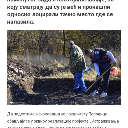
коју сматрају да су је већ и пронашли
односно лоцирали тачно место где се
налазила.
Да подсетимо, ископавања на локалитету Поповица
обављају се у оквиру реализације пројекта „Истраживања