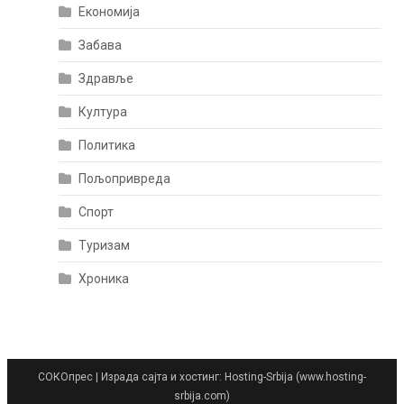
Економија
Забава
Здравље
Култура
Политика
Пољопривреда
Спорт
Туризам
Хроника
СОКОпрес
|
Израда сајта и хостинг: Hosting-Srbija (www.hosting-
srbija.com)