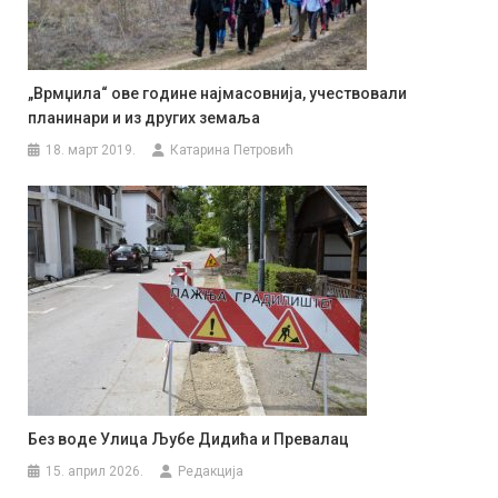
„Врмџила“ ове године најмасовнија, учествовали
планинари и из других земаља
18. март 2019.
Катарина Петровић
Без воде Улица Љубе Дидића и Превалац
15. април 2026.
Редакција