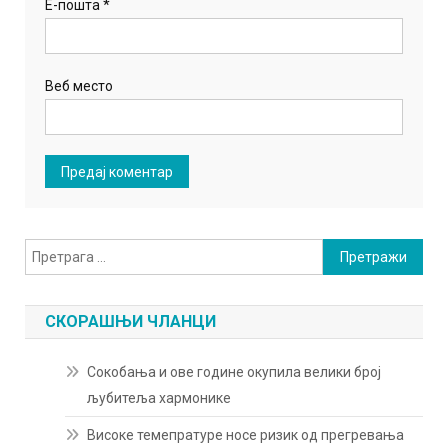
Е-пошта
*
Веб место
Претрага
за:
СКОРАШЊИ ЧЛАНЦИ
Сокобања и ове године окупила велики број
љубитеља хармонике
Високе темепратуре носе ризик од прегревања