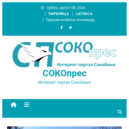
Skip
Субота, август 08, 2026
to
ЋИРИЛИЦА
LATINICA
content
Преузми мобилну апликацију
СОКОпрес
Интернет портал Сокобање
site mode button