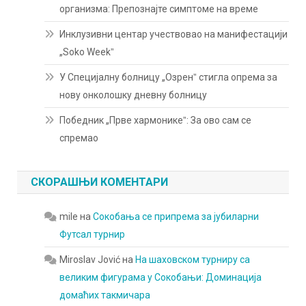
организма: Препознајте симптоме на време
Инклузивни центар учествовао на манифестацији
„Soko Weekˮ
У Специјалну болницу „Озренˮ стигла опрема за
нову онколошку дневну болницу
Победник „Прве хармоникеˮ: За ово сам се
спремао
СКОРАШЊИ КОМЕНТАРИ
mile
на
Сокобања се припрема за јубиларни
Футсал турнир
Miroslav Jović
на
На шаховском турниру са
великим фигурама у Сокобањи: Доминација
домаћих такмичара