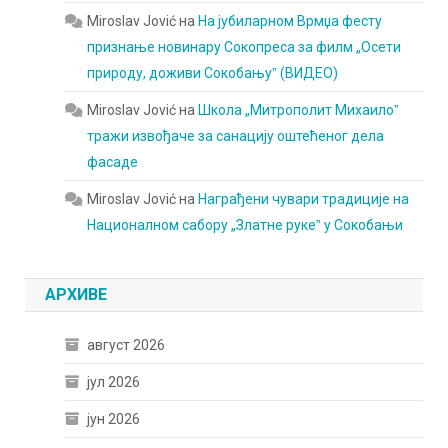
Miroslav Jović
на
На јубиларном Врмџа фесту
признање новинару Сокопреса за филм „Осети
природу, доживи Сокобањуˮ (ВИДЕО)
Miroslav Jović
на
Школа „Митрополит Михаилоˮ
тражи извођаче за санацију оштећеног дела
фасаде
Miroslav Jović
на
Награђени чувари традиције на
Националном сабору „Златне рукеˮ у Сокобањи
АРХИВЕ
август 2026
јул 2026
јун 2026