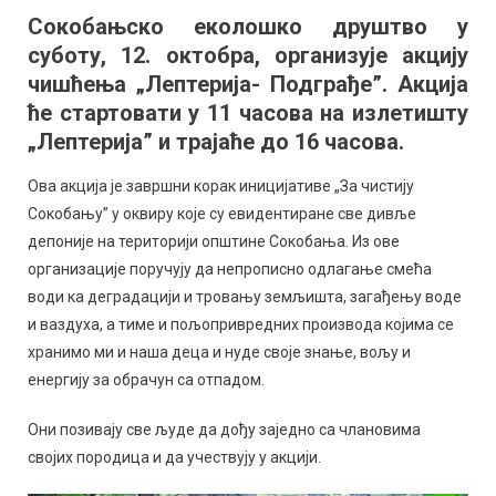
чишћења
Сокобањско еколошко друштво у
„Лептерија
суботу, 12. октобра, организује акцију
–
Подграђе”
чишћења „Лептерија- Подграђе”. Акција
ће стартовати у 11 часова на излетишту
„Лептерија” и трајаће до 16 часова.
Ова акција је завршни корак иницијативе „За чистију
Сокобању” у оквиру које су евидентиране све дивље
депоније на територији општине Сокобања. Из ове
организације поручују да непрописно одлагање смећа
води ка деградацији и тровању земљишта, загађењу воде
и ваздуха, а тиме и пољопривредних производа којима се
хранимо ми и наша деца и нуде своје знање, вољу и
енергију за обрачун са отпадом.
Они позивају све људе да дођу заједно са члановима
својих породица и да учествују у акцији.