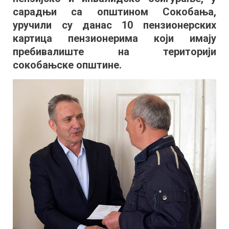
сарадњи са општином Сокобања,
уручили су данас 10 пензионерских
картица пензионерима који имају
пребивалиште на територији
сокобањске општине.