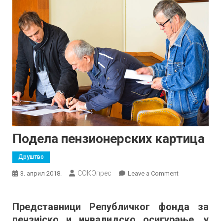
Подела пензионерских картица
Друштво
СОКОпрес
on
3. април 2018.
Leave a Comment
Подела
пензионерски
Представници Републичког фонда за
картица
пензијско и инвалидско осигурање, у