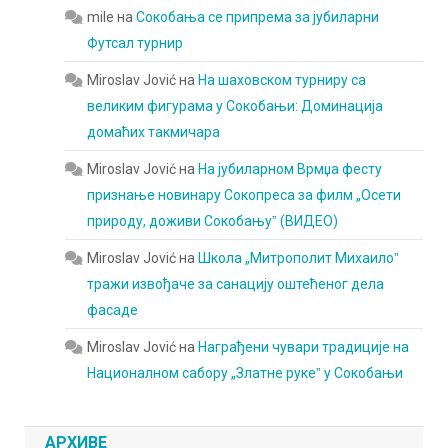
mile
на
Сокобања се припрема за јубиларни
Футсал турнир
Miroslav Jović
на
На шаховском турниру са
великим фигурама у Сокобањи: Доминација
домаћих такмичара
Miroslav Jović
на
На јубиларном Врмџа фесту
признање новинару Сокопреса за филм „Осети
природу, доживи Сокобањуˮ (ВИДЕО)
Miroslav Jović
на
Школа „Митрополит Михаилоˮ
тражи извођаче за санацију оштећеног дела
фасаде
Miroslav Jović
на
Награђени чувари традиције на
Националном сабору „Златне рукеˮ у Сокобањи
АРХИВЕ