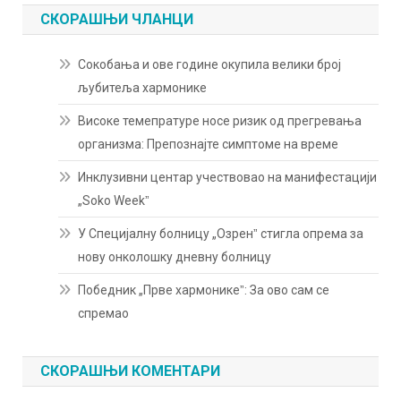
СКОРАШЊИ ЧЛАНЦИ
Сокобања и ове године окупила велики број
љубитеља хармонике
Високе темепратуре носе ризик од прегревања
организма: Препознајте симптоме на време
Инклузивни центар учествовао на манифестацији
„Soko Weekˮ
У Специјалну болницу „Озренˮ стигла опрема за
нову онколошку дневну болницу
Победник „Прве хармоникеˮ: За ово сам се
спремао
СКОРАШЊИ КОМЕНТАРИ