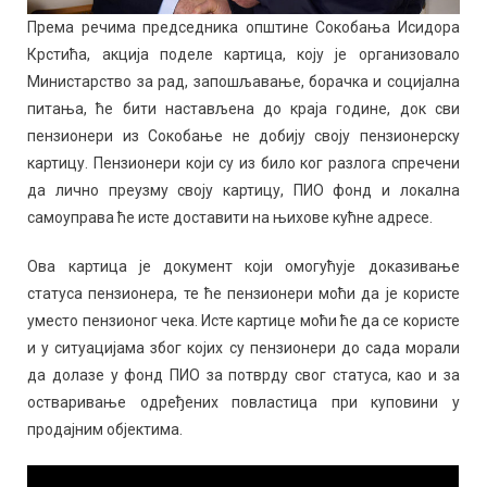
Према речима председника општине Сокобања Исидора
Крстића, акција поделе картица, коју је организовало
Министарство за рад, запошљавање, борачка и социјална
питања, ће бити настављена до краја године, док сви
пензионери из Сокобање не добију своју пензионерску
картицу. Пензионери који су из било ког разлога спречени
да лично преузму своју картицу, ПИО фонд и локална
самоуправа ће исте доставити на њихове кућне адресе.
Ова картица је документ који омогућује доказивање
статуса пензионера, те ће пензионери моћи да је користе
уместо пензионог чека. Исте картице моћи ће да се користе
и у ситуацијама због којих су пензионери до сада морали
да долазе у фонд ПИО за потврду свог статуса, као и за
остваривање одређених повластица при куповини у
продајним објектима.