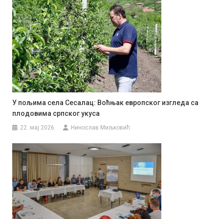
У пољима села Сесалац: Воћњак европског изгледа са
плодовима српског укуса
22. мај 2026.
Нинослав Миљковић