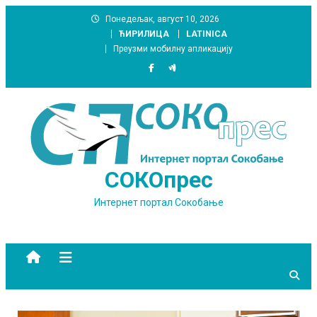
Skip
Понедељак, август 10, 2026
to
ЋИРИЛИЦА
LATINICA
content
Преузми мобилну апликацију
СОКОпрес
Интернет портал Сокобање
site mode button