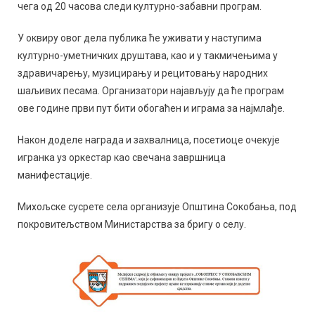
чега од 20 часова следи културно-забавни програм.
У оквиру овог дела публика ће уживати у наступима
културно-уметничких друштава, као и у такмичењима у
здравичарењу, музицирању и рецитовању народних
шаљивих песама. Организатори најављују да ће програм
ове године први пут бити обогаћен и играма за најмлађе.
Након доделе награда и захвалница, посетиоце очекује
игранка уз оркестар као свечана завршница
манифестације.
Михољске сусрете села организује Општина Сокобања, под
покровитељством Министарства за бригу о селу.