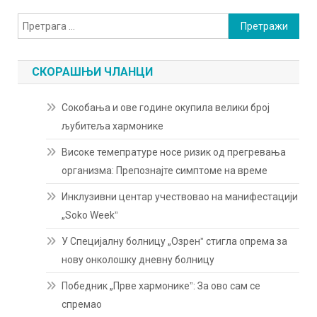
Претрага
за:
СКОРАШЊИ ЧЛАНЦИ
Сокобања и ове године окупила велики број
љубитеља хармонике
Високе темепратуре носе ризик од прегревања
организма: Препознајте симптоме на време
Инклузивни центар учествовао на манифестацији
„Soko Weekˮ
У Специјалну болницу „Озренˮ стигла опрема за
нову онколошку дневну болницу
Победник „Прве хармоникеˮ: За ово сам се
спремао