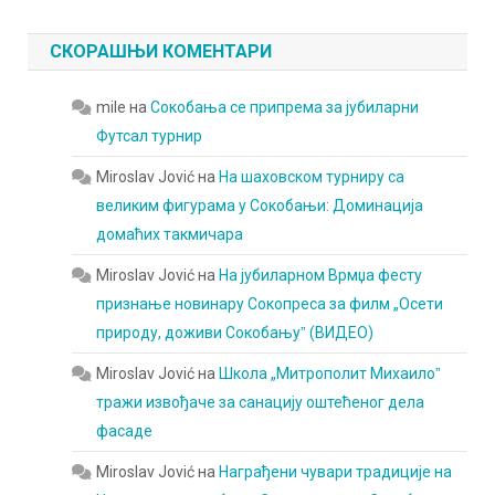
СКОРАШЊИ КОМЕНТАРИ
mile
на
Сокобања се припрема за јубиларни
Футсал турнир
Miroslav Jović
на
На шаховском турниру са
великим фигурама у Сокобањи: Доминација
домаћих такмичара
Miroslav Jović
на
На јубиларном Врмџа фесту
признање новинару Сокопреса за филм „Осети
природу, доживи Сокобањуˮ (ВИДЕО)
Miroslav Jović
на
Школа „Митрополит Михаилоˮ
тражи извођаче за санацију оштећеног дела
фасаде
Miroslav Jović
на
Награђени чувари традиције на