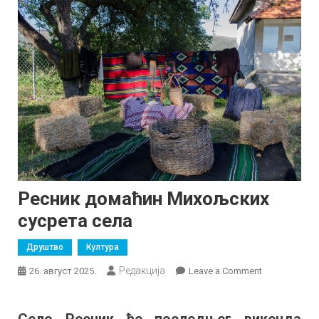
Ресник домаћин Михољских
сусрета села
Друштво
Култура
Редакција
on
26. август 2025.
Leave a Comment
Ресник
домаћин