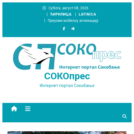
Skip
Субота, август 08, 2026
to
ЋИРИЛИЦА
LATINICA
content
Преузми мобилну апликацију
СОКОпрес
Интернет портал Сокобање
site mode button