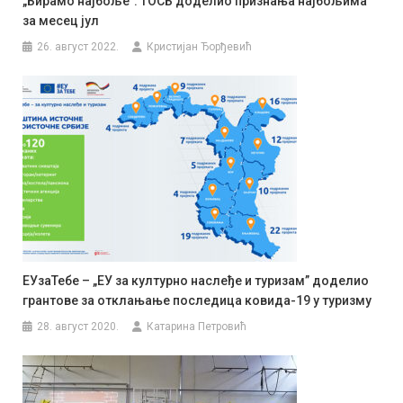
„Бирамо најбољеˮ: ТОСБ доделио признања најбољима
за месец јул
26. август 2022.
Кристијан Ђорђевић
ЕУзаТебе – „ЕУ за културно наслеђе и туризам” доделио
грантове за отклањање последица ковида-19 у туризму
28. август 2020.
Катарина Петровић