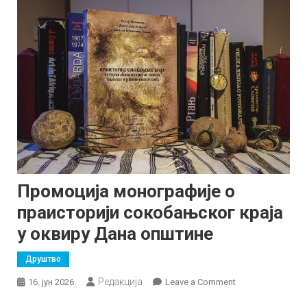
Промоција монографије о
праисторији сокобањског краја
у оквиру Дана општине
Друштво
Редакција
on
16. јун 2026.
Leave a Comment
Промоција