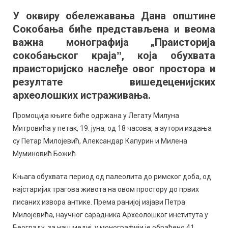
монографије
У оквиру обележавања Дана општине
о
Сокобања биће представљена и веома
праисторији
сокобањског
важна монографија „Праисторија
краја
сокобањског крајаˮ, која обухвата
у
праисторијско наслеђе овог простора и
оквиру
резултате вишедеценијских
Дана
археолошких истраживања.
општине
Промоција књиге биће одржана у Легату Милуна
Митровића у петак, 19. јуна, од 18 часова, а аутори издања
су Петар Милојевић, Александар Капурин и Милена
Муминовић Божић.
Књага обухвата период од палеолита до римског доба, од
најстаријих трагова живота на овом простору до првих
писаних извора антике. Према ранијој изјави Петра
Милојевића, научног сарадника Археолошког института у
Београду, за наш медиј, у монографији је обрађено 41