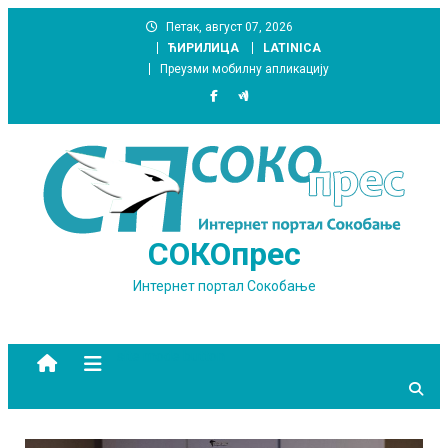
Skip
Петак, август 07, 2026
to
ЋИРИЛИЦА
LATINICA
content
Преузми мобилну апликацију
СОКОпрес
Интернет портал Сокобање
site mode button