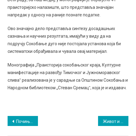
праисторијско налазиште, што представља значајан
напредак у односу на раније познате податке.
Ово значајно дело представља синтезу досадашњих
сазнања и научних резултата, имајући у виду да на
подручју Сокобање дуго није постојала установа која би
систематски обрађивала и чувала овај материјал.
Монографија „Праисторија сокобањског краја, Културне
манифестације на развођу Тимочког и Јужноморавског
сливаˮ реализована је у сарадњи са Општином Сокобања и
Народном библиотеком „Стеван Сремацˮ, која је и издавач.
Кретање
Почиње сезона на сокобањском Аква парку: На отварању бесплатно купање
Живот и дело Иве Андрића пред сокобањском публиком: Нобеловац до шездесете године живео као подстанар
чланка