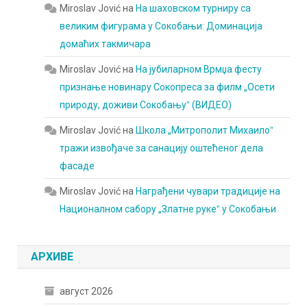
Miroslav Jović
на
На шаховском турниру са
великим фигурама у Сокобањи: Доминација
домаћих такмичара
Miroslav Jović
на
На јубиларном Врмџа фесту
признање новинару Сокопреса за филм „Осети
природу, доживи Сокобањуˮ (ВИДЕО)
Miroslav Jović
на
Школа „Митрополит Михаилоˮ
тражи извођаче за санацију оштећеног дела
фасаде
Miroslav Jović
на
Награђени чувари традиције на
Националном сабору „Златне рукеˮ у Сокобањи
АРХИВЕ
август 2026