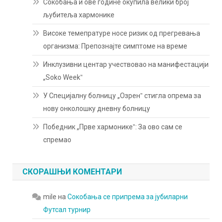
Сокобања и ове године окупила велики број
љубитеља хармонике
Високе темепратуре носе ризик од прегревања
организма: Препознајте симптоме на време
Инклузивни центар учествовао на манифестацији
„Soko Weekˮ
У Специјалну болницу „Озренˮ стигла опрема за
нову онколошку дневну болницу
Победник „Прве хармоникеˮ: За ово сам се
спремао
СКОРАШЊИ КОМЕНТАРИ
mile
на
Сокобања се припрема за јубиларни
Футсал турнир