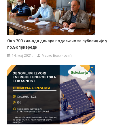
Око 700 хиљада динара подељено за субвенције у
пољопривреди
14. мај 2021.
Марко Божиновић