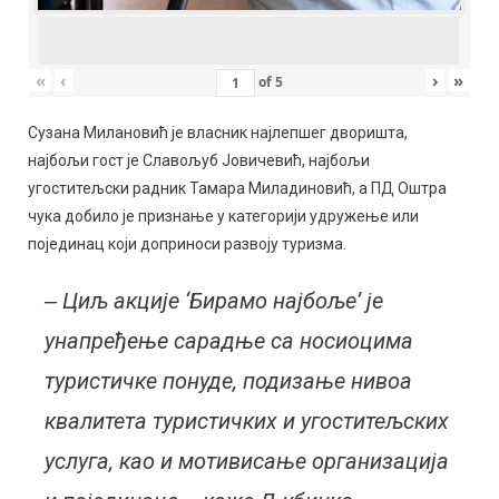
«
‹
›
»
of
5
Сузана Милановић је власник најлепшег дворишта,
најбољи гост је Славољуб Јовичевић, најбољи
угоститељски радник Тамара Миладиновић, а ПД Оштра
чука добило је признање у категорији удружење или
појединац који доприноси развоју туризма.
‒ Циљ акције ‘Бирамо најбоље’ је
унапређење сарадње са носиоцима
туристичке понуде, подизање нивоа
квалитета туристичких и угоститељских
услуга, као и мотивисање организација