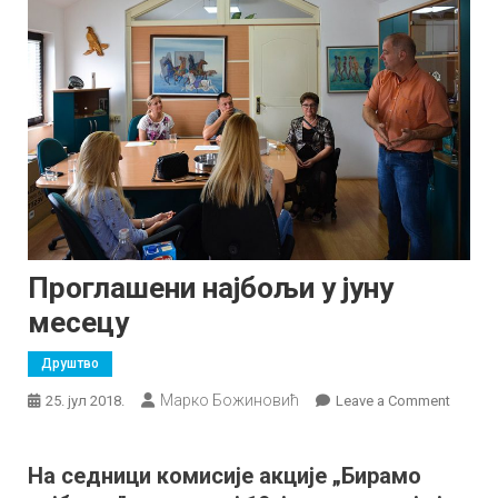
Проглашени најбољи у јуну
месецу
Друштво
Марко Божиновић
on
25. јул 2018.
Leave a Comment
Прогл
најбољ
На седници комисије акције „Бирамо
у