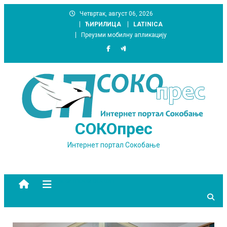
Skip
Четвртак, август 06, 2026
to
ЋИРИЛИЦА
LATINICA
content
Преузми мобилну апликацију
СОКОпрес
Интернет портал Сокобање
site mode button