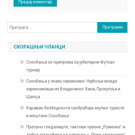
Претрага
за:
СКОРАШЊИ ЧЛАНЦИ
Сокобања се припрема за јубиларни Футсал
турнир
Сокобања у знаку хармонике: Најбољи млади
хармоникаши из Владичиног Хана, Прокупља и
Шапца
Караван безбедности саобраћаја окупио туристе
и мештане Сокобање
Препуно гледалиште, тактови чувене „Руменкеˮ и
добра атмосфера на отварању „Прве хармоникеˮ