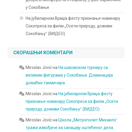
у Сокобањи
На јубиларном Врмџа фесту признање новинару
Сокопреса за филм „Осети природу, доживи
Сокобањуˮ (ВИДЕО)
СКОРАШЊИ КОМЕНТАРИ
Miroslav Jović
на
На шаховском турниру са
великим фигурама у Сокобањи: Доминација
домаћих такмичара
Miroslav Jović
на
На јубиларном Врмџа фесту
признање новинару Сокопреса за филм „Осети
природу, доживи Сокобањуˮ (ВИДЕО)
Miroslav Jović
на
Школа „Митрополит Михаилоˮ
тражи извођаче за санацију оштећеног дела