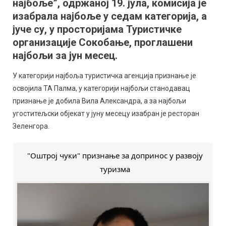
најбоље”, одржаној 19. јула, комисија је
јуну
месецу
изабрала најбоље у седам категорија, а
јуче су, у просторијама Туристичке
организације Сокобање, проглашени
најбољи за јун месец.
У категорији најбоља туристичка агенција признање је
освојила ТА Палма, у категорији најбољи станодавац
признање је добила Вила Александра, а за најбољи
угоститељски објекат у јуну месецу изабран је ресторан
Зеленгора.
"Оштрој чуки" признање за допринос у развоју
туризма