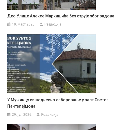
Део Улице Алексе Маркишића без струје због радова
10. март 2025.
Редакција
У Мужинцу вишедневно саборовање у част Светог
Пантелејмона
29. јул 2026.
Редакција