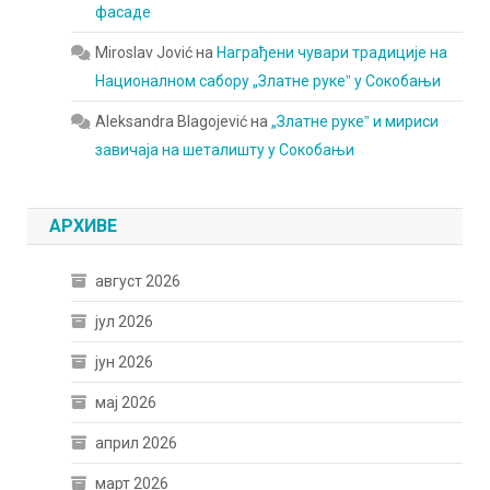
фасаде
Miroslav Jović
на
Награђени чувари традиције на
Националном сабору „Златне рукеˮ у Сокобањи
Aleksandra Blagojević
на
„Златне рукеˮ и мириси
завичаја на шеталишту у Сокобањи
АРХИВЕ
август 2026
јул 2026
јун 2026
мај 2026
април 2026
март 2026