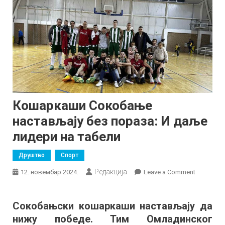
Кошаркаши Сокобање
настављају без пораза: И даље
лидери на табели
Друштво
Спорт
Редакција
on
12. новембар 2024.
Leave a Comment
Кошарка
Сокобањ
Сокобањски кошаркаши настављају да
наставља
нижу победе. Тим Омладинског
без