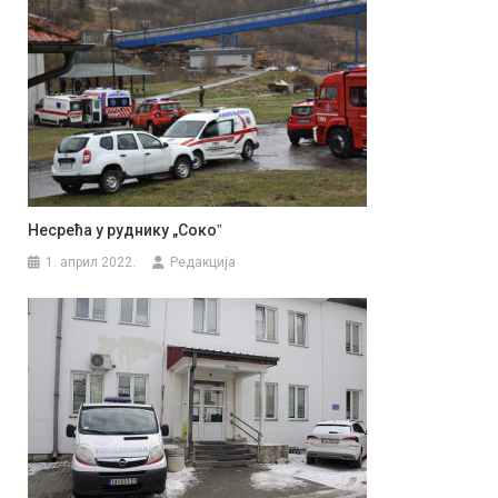
Несрећа у руднику „Сокоˮ
1. април 2022.
Редакција