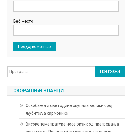
Веб место
Претрага
за:
СКОРАШЊИ ЧЛАНЦИ
Сокобања и ове године окупила велики број
љубитеља хармонике
Високе темепратуре носе ризик од прегревања
организма: Препознајте симптоме на време