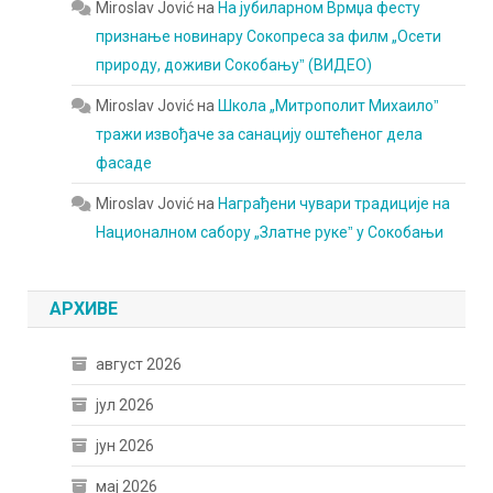
Miroslav Jović
на
На јубиларном Врмџа фесту
признање новинару Сокопреса за филм „Осети
природу, доживи Сокобањуˮ (ВИДЕО)
Miroslav Jović
на
Школа „Митрополит Михаилоˮ
тражи извођаче за санацију оштећеног дела
фасаде
Miroslav Jović
на
Награђени чувари традиције на
Националном сабору „Златне рукеˮ у Сокобањи
АРХИВЕ
август 2026
јул 2026
јун 2026
мај 2026