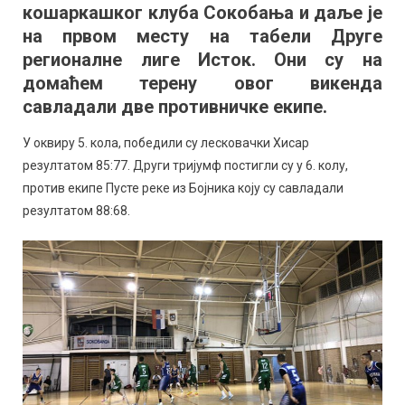
пораза:
кошаркашког клуба Сокобања и даље је
И
на првом месту на табели Друге
даље
регионалне лиге Исток. Они су на
лидери
домаћем терену овог викенда
на
савладали две противничке екипе.
табели
У оквиру 5. кола, победили су лесковачки Хисар
резултатом 85:77. Други тријумф постигли су у 6. колу,
против екипе Пусте реке из Бојника коју су савладали
резултатом 88:68.