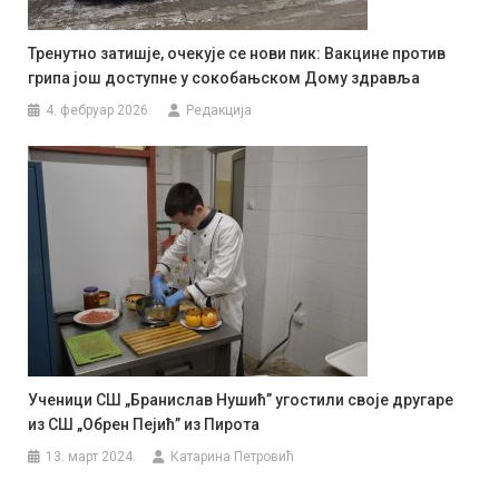
Тренутно затишје, очекује се нови пик: Вакцине против
грипа још доступне у сокобањском Дому здравља
4. фебруар 2026.
Редакција
Ученици СШ „Бранислав Нушић” угостили своје другаре
из СШ „Обрен Пејић” из Пирота
13. март 2024.
Катарина Петровић