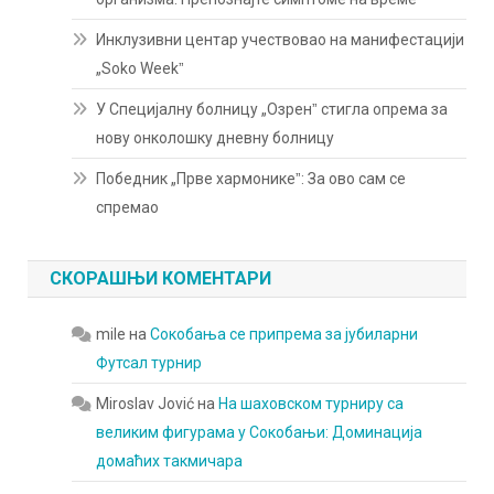
Инклузивни центар учествовао на манифестацији
„Soko Weekˮ
У Специјалну болницу „Озренˮ стигла опрема за
нову онколошку дневну болницу
Победник „Прве хармоникеˮ: За ово сам се
спремао
СКОРАШЊИ КОМЕНТАРИ
mile
на
Сокобања се припрема за јубиларни
Футсал турнир
Miroslav Jović
на
На шаховском турниру са
великим фигурама у Сокобањи: Доминација
домаћих такмичара