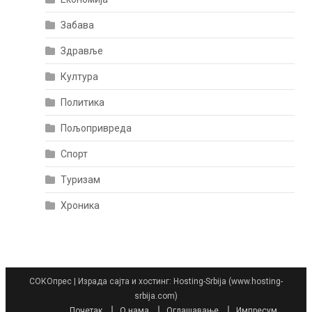
Забава
Здравље
Култура
Политика
Пољопривреда
Спорт
Туризам
Хроника
СОКОпрес
|
Израда сајта и хостинг: Hosting-Srbija (www.hosting-
srbija.com)
Почетак
О нама
Оглашавање
Импресум