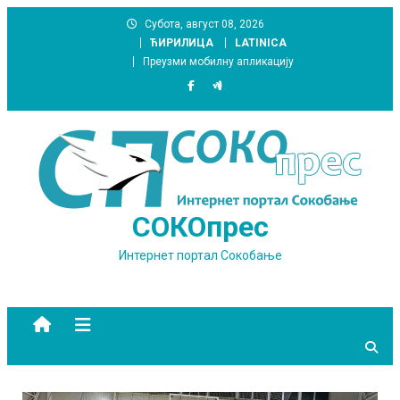
Skip
Субота, август 08, 2026
to
ЋИРИЛИЦА
LATINICA
content
Преузми мобилну апликацију
СОКОпрес
Интернет портал Сокобање
site mode button