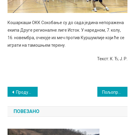
Кошаркаши ОКК Сокобање су до сада једина непоражена
екипа Друге регионалне лиге Исток. У наредном, 7. колу,
16. новембра, очекује их меч против Куршумлије који ће се
играти на тамошњем терену.
Текст: К. Ђ; Ј. Р.
Кретање
Продужен рок за јефтинији дизел: Потребно регистровано газдинство и агро картица
Пољопривредна инспекција спроводи појачану контролу
чланка
ПОВЕЗАНО